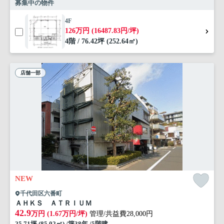
募集中の物件
4F
126万円 (16487.83円/坪)
4階 / 76.42坪 (252.64㎡)
店舗一部
NEW
千代田区六番町
ＡＨＫＳ ＡＴＲＩＵＭ
42.9
万円 (1.67万円/坪)
管理/共益費28,000円
25.71坪 (85.02㎡) /築38年 /5階建