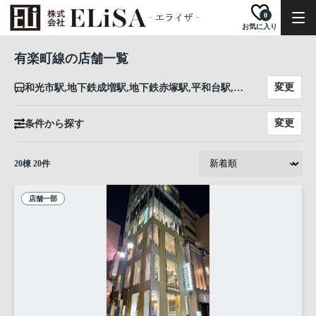
0
お気に入り
有楽町線の店舗一覧
変更
和光市駅,地下鉄成増駅,地下鉄赤塚駅,平和台駅,氷川台駅,小竹向原駅,千川駅,要町駅,池袋駅,東池袋駅,護国寺駅,江戸川橋駅,飯田橋駅,市ケ谷駅,麹町駅,永田町駅,桜田門駅,有楽町駅,銀座一丁目駅,新富町駅,月島駅,豊洲駅,辰巳駅,新木場駅
変更
条件から探す
20
棟
20
件
店舗一部