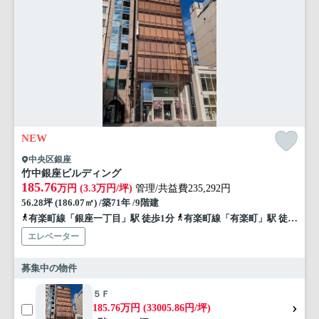
NEW
中央区銀座
竹中銀座ビルディング
185.76
万円 (3.3万円/坪)
管理/共益費235,292円
56.28坪 (186.07㎡) /築71年 /9階建
有楽町線「銀座一丁目」駅 徒歩1分
有楽町線「有楽町」駅 徒歩4分
エレベーター
募集中の物件
５Ｆ
185.76万円 (33005.86円/坪)