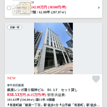
7F
242.09万円 (38500円/坪)
7階 / 62.88坪 (207.87㎡)
店舗一部
NEW
中央区銀座
銀座レンガ通り福神ビル B1-１F セット貸し
838.53
万円 (8.25万円/坪)
管理/共益費-
101.63坪 (336.00㎡) /築11年 /8階建
有楽町線「銀座一丁目」駅 徒歩1分
山手線「有楽町」駅 徒歩4分