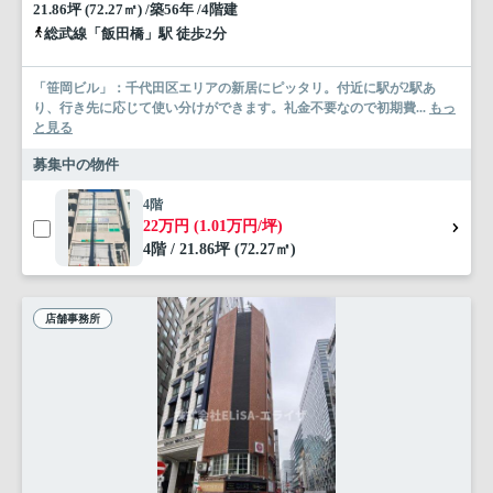
21.86坪 (72.27㎡) /築56年 /4階建
総武線「飯田橋」駅 徒歩2分
「笹岡ビル」：千代田区エリアの新居にピッタリ。付近に駅が2駅あ
り、行き先に応じて使い分けができます。礼金不要なので初期費...
もっ
と見る
募集中の物件
4階
22万円 (1.01万円/坪)
4階 / 21.86坪 (72.27㎡)
店舗事務所