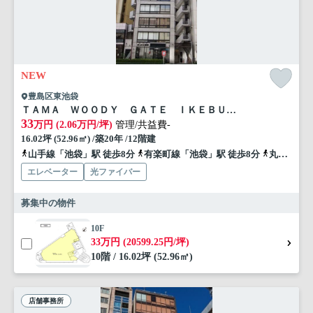
NEW
豊島区東池袋
ＴＡＭＡ ＷＯＯＤＹ ＧＡＴＥ ＩＫＥＢＵＫＵＲＯ 10F
33
万円 (2.06万円/坪)
管理/共益費-
16.02坪 (52.96㎡) /築20年 /12階建
山手線「池袋」駅 徒歩8分
有楽町線「池袋」駅 徒歩8分
丸ノ内線「池袋」駅 徒歩8分
エレベーター
光ファイバー
募集中の物件
10F
33万円 (20599.25円/坪)
10階 / 16.02坪 (52.96㎡)
店舗事務所