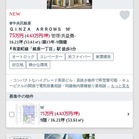
NEW
中央区銀座
ＧＩＮＺＡ ＡＲＲＯＷＳ 9F
75
万円 (4.63万円/坪)
管理/共益費-
16.21坪 (53.61㎡) /築15年 /9階建
有楽町線「銀座一丁目」駅 徒歩3分
オートロック
エレベーター
光ファイバー
耐震構造
好立地
静かな環境
・コンパクトなハイグレード美容ビル・居抜き物件で即営業可能 ・キュ
ービクルの関係で電気容量相談・同建物内業種被り要相談 ...
もっと見る
募集中の物件
9F
75万円 (4.63万円/坪)
9階 / 16.21坪 (53.61㎡)