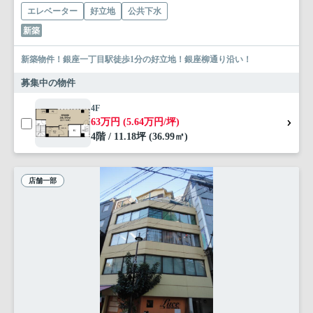
エレベーター
好立地
公共下水
新築
新築物件！銀座一丁目駅徒歩1分の好立地！銀座柳通り沿い！
募集中の物件
4F
63万円 (5.64万円/坪)
4階 / 11.18坪 (36.99㎡)
店舗一部