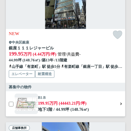
NEW
中央区銀座
銀座１１１レジャービル
199.95
万円 (4.44万円/坪)
管理/共益費-
44.99坪 (148.76㎡) /築13年 /13階建
山手線「有楽町」駅 徒歩5分
有楽町線「銀座一丁目」駅 徒歩5分
エレベーター
耐震構造
募集中の物件
B1-B
199.95万円 (44443.21円/坪)
地下1階 / 44.99坪 (148.76㎡)
店舗事務所