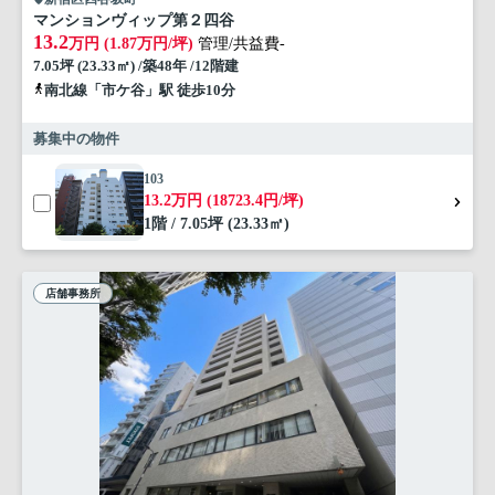
マンションヴィップ第２四谷
13.2
万円 (1.87万円/坪)
管理/共益費-
7.05坪 (23.33㎡) /築48年 /12階建
南北線「市ケ谷」駅 徒歩10分
募集中の物件
103
13.2万円 (18723.4円/坪)
1階 / 7.05坪 (23.33㎡)
店舗事務所