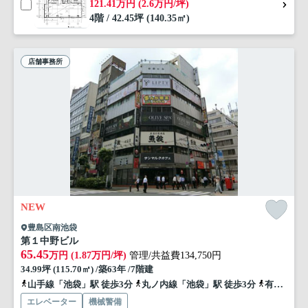
121.41万円 (2.6万円/坪)
4階 / 42.45坪 (140.35㎡)
店舗事務所
NEW
豊島区南池袋
第１中野ビル
65.45
万円 (1.87万円/坪)
管理/共益費134,750円
34.99坪 (115.70㎡) /築63年 /7階建
山手線「池袋」駅 徒歩3分
丸ノ内線「池袋」駅 徒歩3分
有楽町線「池袋」駅 徒歩3分
エレベーター
機械警備