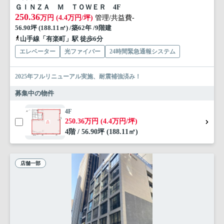
ＧＩＮＺＡ Ｍ ＴＯＷＥＲ 4F
250.36
万円 (4.4万円/坪)
管理/共益費-
56.90坪 (188.11㎡) /築62年 /9階建
山手線「有楽町」駅 徒歩6分
エレベーター
光ファイバー
24時間緊急通報システム
2025年フルリニューアル実施、耐震補強済み！
募集中の物件
4F
250.36万円 (4.4万円/坪)
4階 / 56.90坪 (188.11㎡)
店舗一部