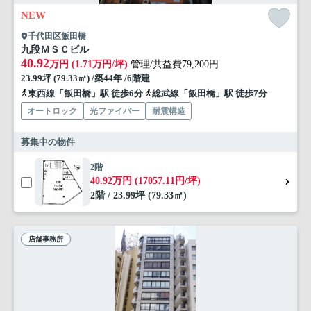
NEW
千代田区飯田橋
九段ＭＳＣビル
40.92
万円 (1.71万円/坪)
管理/共益費79,200円
23.99坪 (79.33㎡) /築44年 /6階建
東西線「飯田橋」駅 徒歩6分
総武線「飯田橋」駅 徒歩7分
オートロック
光ファイバー
耐震構造
募集中の物件
2階
40.92万円 (17057.11円/坪)
2階 / 23.99坪 (79.33㎡)
店舗事務所