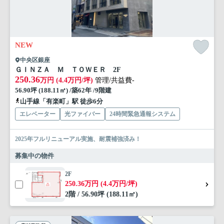
NEW
中央区銀座
ＧＩＮＺＡ Ｍ ＴＯＷＥＲ 2F
250.36
万円 (4.4万円/坪)
管理/共益費-
56.90坪 (188.11㎡) /築62年 /9階建
山手線「有楽町」駅 徒歩6分
エレベーター
光ファイバー
24時間緊急通報システム
2025年フルリニューアル実施、耐震補強済み！
募集中の物件
2F
250.36万円 (4.4万円/坪)
2階 / 56.90坪 (188.11㎡)