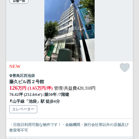
店舗一部
NEW
豊島区西池袋
藤久ビル西２号館
126
万円 (1.65万円/坪)
管理/共益費420,310円
76.42坪 (252.64㎡) /築50年 /7階建
山手線「池袋」駅 徒歩4分
エレベーター
・日祝日利用可能な物件です！・金融機関・旅行会社等以外の店舗及び
教室等不可