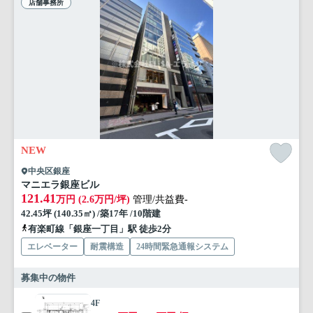
店舗事務所
NEW
中央区銀座
マニエラ銀座ビル
121.41
万円 (2.6万円/坪)
管理/共益費-
42.45坪 (140.35㎡) /築17年 /10階建
有楽町線「銀座一丁目」駅 徒歩2分
エレベーター
耐震構造
24時間緊急通報システム
募集中の物件
4F