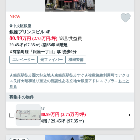
NEW
中央区銀座
銀座プリンスビル 4F
80.99
万円 (2.75万円/坪)
管理/共益費-
29.45坪 (97.35㎡) /築65年 /8階建
有楽町線「銀座一丁目」駅 徒歩9分
エレベーター
光ファイバー
機械警備
★銀座駅徒歩圏の好立地★東銀座駅徒歩すぐ★複数路線利用可でアクセ
ス良好★昭和通り至近の視認性ある立地★銀座アドレスでブラ...
もっと
見る
募集中の物件
4F
80.99万円 (2.75万円/坪)
4階 / 29.45坪 (97.35㎡)