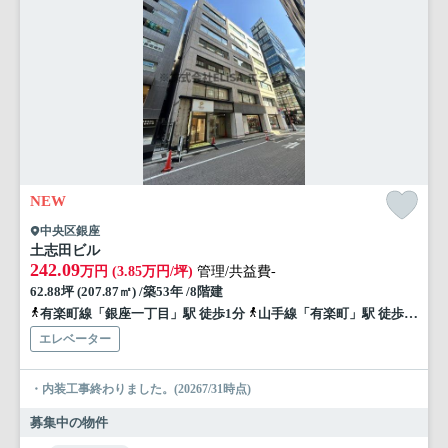
NEW
中央区銀座
土志田ビル
242.09
万円 (3.85万円/坪)
管理/共益費-
62.88坪 (207.87㎡) /築53年 /8階建
有楽町線「銀座一丁目」駅 徒歩1分
山手線「有楽町」駅 徒歩4分
エレベーター
・内装工事終わりました。(20267/31時点)
募集中の物件