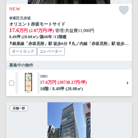
NEW
港区元赤坂
オリエント赤坂モートサイド
17.6
万円 (2.07万円/坪)
管理/共益費11,000円
8.49坪 (28.08㎡) /築48年 /13階建
銀座線「赤坂見附」駅 徒歩6分
丸ノ内線「赤坂見附」駅 徒歩6分
オートロック
エレベーター
募集中の物件
1003
17.6万円 (20730.27円/坪)
10階 / 8.49坪 (28.08㎡)
店舗一部