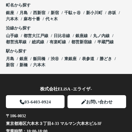
町名から探す
銀座
月島
西新宿
新宿
千駄ヶ谷
新小川町
赤坂
六本木
麻布十番
代々木
沿線から探す
山手線
都営大江戸線
日比谷線
銀座線
丸ノ内線
都営浅草線
総武線
有楽町線
都営新宿線
半蔵門線
駅から探す
月島
銀座
飯田橋
渋谷
東銀座
表参道
勝どき
新宿
新橋
六本木
株式会社ELiSA -エライザ-
03-6403-0924
お問い合わせ
〒106-0032
東京都港区六本木３丁目4-33 マルマン六本木ビル3F
営業時間：
10:00-18:00