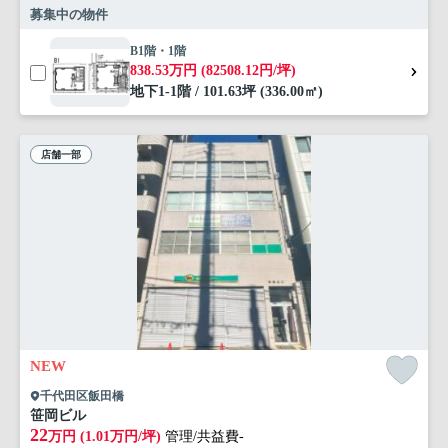
募集中の物件
B1階・1階
838.53万円 (82508.12円/坪)
地下1-1階 / 101.63坪 (336.00㎡)
店舗一部
NEW
千代田区飯田橋
笹岡ビル
22
万円 (1.01万円/坪)
管理/共益費-