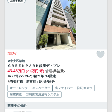
店舗事務所
NEW
中央区築地
ＧＲＥＥＮＰＡＲＫ銀座デ・プレ
43.48
万円 (2.6万円/坪)
管理/共益費-
16.72坪 (55.29㎡) /築21年 /14階建
有楽町線「新富町」駅 徒歩3分
オートロック
エレベーター
光ファイバー
防犯カメラ
耐震構造
24時間緊急通報システム
募集中の物件