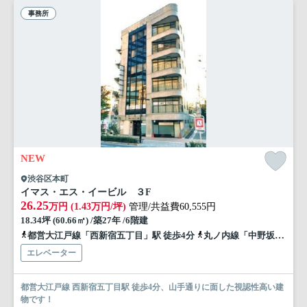
事務所
NEW
渋谷区本町
イマス・エス・イービル ３F
26.25
万円 (1.43万円/坪)
管理/共益費60,555円
18.34坪 (60.66㎡) /築27年 /6階建
都営大江戸線「西新宿五丁目」駅 徒歩4分
丸ノ内線「中野坂上」駅 徒歩10分
エレベーター
都営大江戸線 西新宿五丁目駅 徒歩4分、山手通りに面した視認性高い建
物です！