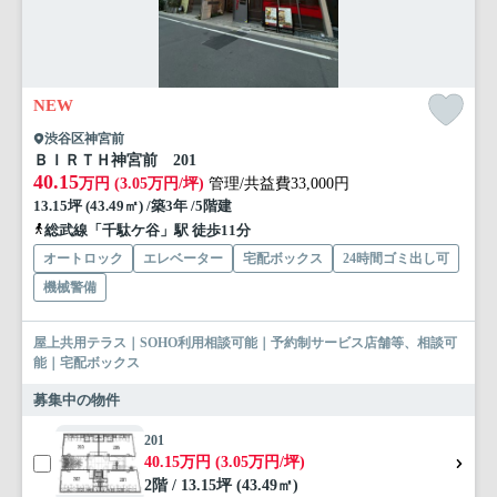
NEW
渋谷区神宮前
ＢＩＲＴＨ神宮前 201
40.15
万円 (3.05万円/坪)
管理/共益費33,000円
13.15坪 (43.49㎡) /築3年 /5階建
総武線「千駄ケ谷」駅 徒歩11分
オートロック
エレベーター
宅配ボックス
24時間ゴミ出し可
機械警備
屋上共用テラス｜SOHO利用相談可能｜予約制サービス店舗等、相談可
能｜宅配ボックス
募集中の物件
201
40.15万円 (3.05万円/坪)
2階 / 13.15坪 (43.49㎡)