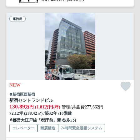
事務所
NEW
新宿区西新宿
新宿セントランドビル
130.89
万円 (1.81万円/坪)
管理/共益費277,662円
72.12坪 (238.42㎡) /築32年 /10階建
都営大江戸線「都庁前」駅 徒歩5分
エレベーター
耐震構造
24時間緊急通報システム