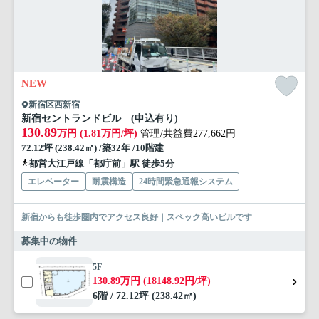
NEW
新宿区西新宿
新宿セントランドビル (申込有り)
130.89
万円 (1.81万円/坪)
管理/共益費277,662円
72.12坪 (238.42㎡) /築32年 /10階建
都営大江戸線「都庁前」駅 徒歩5分
エレベーター
耐震構造
24時間緊急通報システム
新宿からも徒歩圏内でアクセス良好｜スペック高いビルです
募集中の物件
5F
130.89万円 (18148.92円/坪)
6階 / 72.12坪 (238.42㎡)