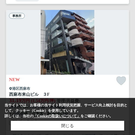
事務所
NEW
港区西麻布
西麻布来山ビル ３F
31.19
万円 (1.54万円/坪)
管理/共益費-
当サイトでは、お客様の当サイト利用状況把握、サービス向上検討を目的と
20.24坪 (66.94㎡) /築37年 /6階建
して、クッキー（Cookie）を使用しています。
日比谷線「六本木」駅 徒歩13分
詳しくは、当社の
「Cookieの取扱いについて」
をご確認ください。
エレベーター
閉じる