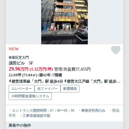
NEW
港区芝大門
須田ビル 5F
29.96
万円 (1.32万円/坪)
管理/共益費37,455円
22.69坪 (75.04㎡) /築42年 /7階建
都営浅草線「大門」駅 徒歩4分
都営大江戸線「大門」駅 徒歩5分
エレベーター
光ファイバー
耐震構造
24時間緊急通報システム
・エントランス開閉時間：07：00〜00：00 ・事務所利用のみ ・民泊
不可 ・工事現場相談可能
募集中の物件