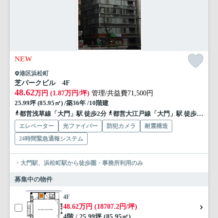
NEW
港区浜松町
芝パークビル 4F
48.62
万円 (1.87万円/坪)
管理/共益費71,500円
25.99坪 (85.95㎡) /築36年 /10階建
都営浅草線「大門」駅 徒歩2分
都営大江戸線「大門」駅 徒歩3分
エレベーター
光ファイバー
防犯カメラ
耐震構造
24時間緊急通報システム
・大門駅、浜松町駅から徒歩圏・事務所利用のみ
募集中の物件
4F
48.62万円 (18707.2円/坪)
4階 / 25.99坪 (85.95㎡)