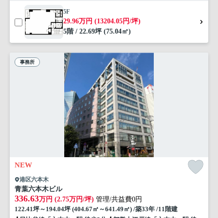
5F
29.96万円 (13204.05円/坪)
5階 / 22.69坪 (75.04㎡)
事務所
NEW
港区六本木
青葉六本木ビル
336.63
万円 (2.75万円/坪)
管理/共益費0円
122.41坪～194.04坪 (404.67㎡～641.49㎡) /築33年 /11階建