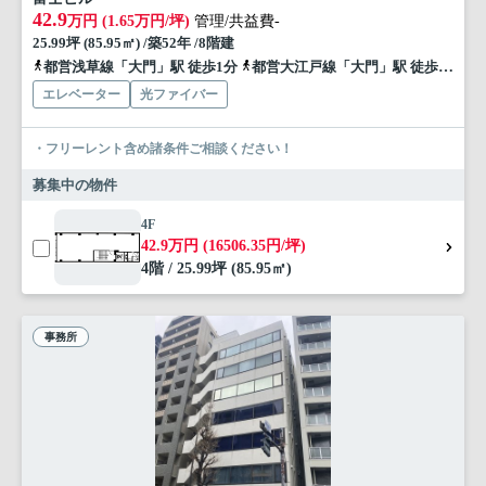
42.9
万円 (1.65万円/坪)
管理/共益費-
25.99坪 (85.95㎡) /築52年 /8階建
都営浅草線「大門」駅 徒歩1分
都営大江戸線「大門」駅 徒歩1分
エレベーター
光ファイバー
・フリーレント含め諸条件ご相談ください！
募集中の物件
4F
42.9万円 (16506.35円/坪)
4階 / 25.99坪 (85.95㎡)
事務所