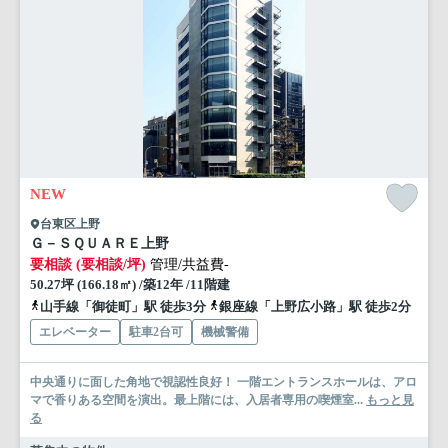
NEW
台東区上野
Ｇ－ＳＱＵＡＲＥ上野
要相談 (要相談/坪)
管理/共益費-
50.27坪 (166.18㎡) /築12年 /11階建
山手線「御徒町」駅 徒歩3分
銀座線「上野広小路」駅 徒歩2分
エレベーター
駐車2台可
機械警備
中央通りに面した角地で視認性良好！ 一階エントランスホールは、アロ
マで香りある空間を演出。最上階には、入居者専用の喫煙室...
もっと見
る