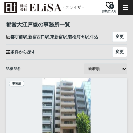
0
お気に入り
都営大江戸線の事務所一覧
変更
都庁前駅,新宿西口駅,東新宿駅,若松河田駅,牛込柳町駅,牛込神楽坂駅,飯田橋駅,後楽園駅,本郷三丁目駅,御徒町駅,新御徒町駅,蔵前駅,両国駅,森下駅,清澄白河駅,門前仲町駅,月島駅,勝どき駅,築地市場駅,汐留駅,大門駅,赤羽橋駅,麻布十番駅,六本木駅,青山一丁目駅,千駄ケ谷駅,代々木駅,新宿駅,西新宿五丁目駅,中野坂上駅,東中野駅,中井駅,落合南長崎駅,新江古田駅,練馬駅,豊島園駅,練馬春日町駅,光が丘駅
変更
条件から探す
55
棟
58
件
事務所