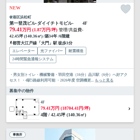
NEW
港区浜松町
第一登茂ビル-ダイイチトモビル- 4F
79.41
万円 (1.87万円/坪)
管理/共益費-
42.45坪 (140.36㎡) /築34年 /6階建
都営大江戸線「大門」駅 徒歩3分
エレベーター
光ファイバー
耐震構造
24時間緊急通報システム
・男女別トイレ・機械警備・羽田空港（16分）品川駅（6分）へ好アク
セス！ ・4駅5路線利用可能 ・2026年度 空調機更...
もっと見る
募集中の物件
4F
79.41万円 (18704.41円/坪)
4階 / 42.45坪 (140.36㎡)
事務所