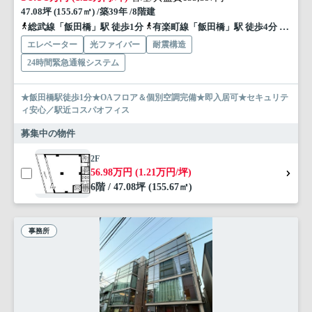
47.08坪 (155.67㎡) /築39年 /8階建
総武線「飯田橋」駅 徒歩1分
有楽町線「飯田橋」駅 徒歩4分
都営大
エレベーター
光ファイバー
耐震構造
24時間緊急通報システム
★飯田橋駅徒歩1分★OAフロア＆個別空調完備★即入居可★セキュリテ
ィ安心／駅近コスパオフィス
募集中の物件
2F
56.98万円 (1.21万円/坪)
6階 / 47.08坪 (155.67㎡)
事務所