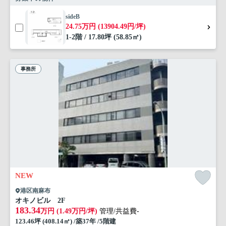
sideB
24.75万円 (13904.49円/坪)
1-2階 / 17.80坪 (58.85㎡)
事務所
NEW
港区南麻布
オキノビル 2F
183.34
万円 (1.49万円/坪)
管理/共益費-
123.46坪 (408.14㎡) /築37年 /5階建