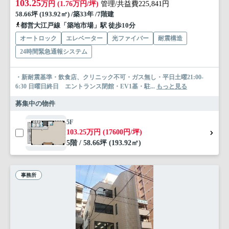
103.25
万円 (1.76万円/坪)
管理/共益費225,841円
58.66坪 (193.92㎡) /築33年 /7階建
都営大江戸線「築地市場」駅 徒歩10分
オートロック
エレベーター
光ファイバー
耐震構造
24時間緊急通報システム
・新耐震基準・飲食店、クリニック不可・ガス無し・平日土曜21:00-
6:30 日曜日終日 エントランス閉館・EV1基・駐...
もっと見る
募集中の物件
5F
103.25万円 (17600円/坪)
5階 / 58.66坪 (193.92㎡)
事務所