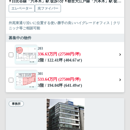
日比谷線「六本木」駅 徒歩5分
都営大江戸線「六本木」駅 徒歩5分
エレベーター
光ファイバー
外苑東通り沿いに位置する使い勝手の良いハイグレードオフィス｜クリ
ニック等ご相談可能
募集中の物件
203
336.63万円 (27500円/坪)
2階 / 122.41坪 (404.67㎡)
301
533.64万円 (27500円/坪)
3階 / 194.04坪 (641.49㎡)
事務所