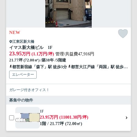
NEW
江東区新大橋
イマス新大橋ビル 1F
23.95
万円 (1.1万円/坪)
管理/共益費47,916円
21.77坪 (72.00㎡) /築38年 /5階建
都営新宿線「森下」駅 徒歩3分
都営大江戸線「両国」駅 徒歩12分
エレベーター
ガレージ付きオフィス！
募集中の物件
1F
23.95万円 (11001.38円/坪)
1階 / 21.77坪 (72.00㎡)