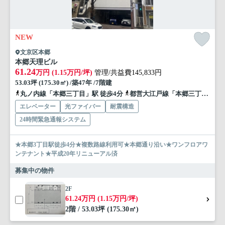
NEW
文京区本郷
本郷天理ビル
61.24
万円 (1.15万円/坪)
管理/共益費145,833円
53.03坪 (175.30㎡) /築47年 /7階建
丸ノ内線「本郷三丁目」駅 徒歩4分
都営大江戸線「本郷三丁目」駅 徒歩4分
エレベーター
光ファイバー
耐震構造
24時間緊急通報システム
★本郷3丁目駅徒歩4分★複数路線利用可★本郷通り沿い★ワンフロアワ
ンテナント★平成20年リニューアル済
募集中の物件
2F
61.24万円 (1.15万円/坪)
2階 / 53.03坪 (175.30㎡)