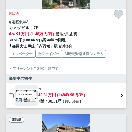
NEW
港区東麻布
カメダビル 7F
45.31
万円 (1.48万円/坪)
管理/共益費-
30.51坪 (100.86㎡) /築38年 /9階建
都営大江戸線「赤羽橋」駅 徒歩3分
エレベーター
光ファイバー
24時間緊急通報システム
・フリーレントご相談可能です！
募集中の物件
7F
45.31万円 (14849.98円/坪)
7階 / 30.51坪 (100.86㎡)
事務所