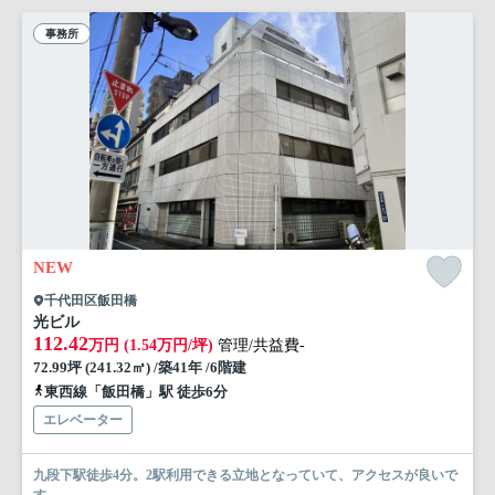
事務所
NEW
千代田区飯田橋
光ビル
112.42
万円 (1.54万円/坪)
管理/共益費-
72.99坪 (241.32㎡) /築41年 /6階建
東西線「飯田橋」駅 徒歩6分
エレベーター
九段下駅徒歩4分。2駅利用できる立地となっていて、アクセスが良いで
す。