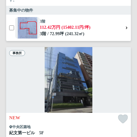
募集中の物件
3階
112.42万円 (15402.11円/坪)
3階 / 72.99坪 (241.32㎡)
事務所
NEW
中央区築地
紀文第一ビル 5F