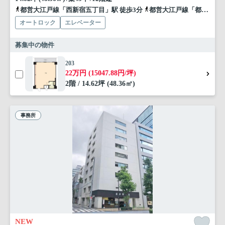
都営大江戸線「西新宿五丁目」駅 徒歩3分
都営大江戸線「都庁前」駅 徒歩10分
オートロック
エレベーター
募集中の物件
203
22万円 (15047.88円/坪)
2階 / 14.62坪 (48.36㎡)
事務所
NEW