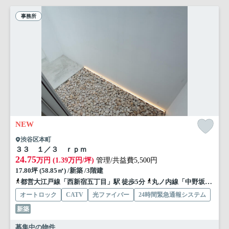
事務所
NEW
渋谷区本町
３３ １／３ ｒｐｍ
24.75
万円 (1.39万円/坪)
管理/共益費5,500円
17.80坪 (58.85㎡) /新築 /3階建
都営大江戸線「西新宿五丁目」駅 徒歩5分
丸ノ内線「中野坂上」駅 徒歩14分
オートロック
CATV
光ファイバー
24時間緊急通報システム
新築
募集中の物件