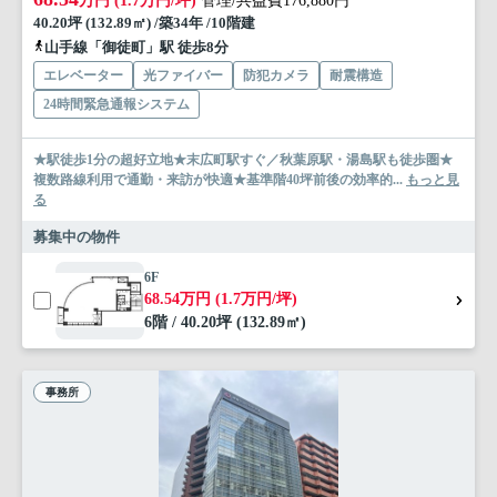
万円 (1.7万円/坪)
管理/共益費176,880円
40.20坪 (132.89㎡) /築34年 /10階建
山手線「御徒町」駅 徒歩8分
エレベーター
光ファイバー
防犯カメラ
耐震構造
24時間緊急通報システム
★駅徒歩1分の超好立地★末広町駅すぐ／秋葉原駅・湯島駅も徒歩圏★
複数路線利用で通勤・来訪が快適★基準階40坪前後の効率的...
もっと見
る
募集中の物件
6F
68.54万円 (1.7万円/坪)
6階 / 40.20坪 (132.89㎡)
事務所