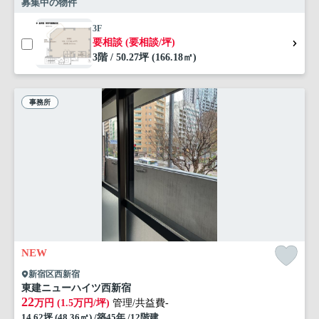
募集中の物件
3F
要相談 (要相談/坪)
3階 / 50.27坪 (166.18㎡)
事務所
NEW
新宿区西新宿
東建ニューハイツ西新宿
22
万円 (1.5万円/坪)
管理/共益費-
14.62坪 (48.36㎡) /築45年 /12階建