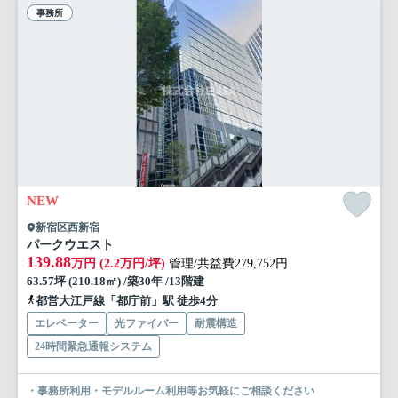
事務所
NEW
新宿区西新宿
パークウエスト
139.88
万円 (2.2万円/坪)
管理/共益費279,752円
63.57坪 (210.18㎡) /築30年 /13階建
都営大江戸線「都庁前」駅 徒歩4分
エレベーター
光ファイバー
耐震構造
24時間緊急通報システム
・事務所利用・モデルルーム利用等お気軽にご相談ください