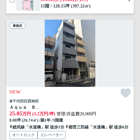
11階 / 120.15坪 (397.22㎡)
事務所
NEW
千代田区西神田
Ａｑｕａ Ｂ．
25.85
万円 (3.2万円/坪)
管理/共益費20,000円
8.08坪 (26.74㎡) /築1年 /5階建
総武線「水道橋」駅 徒歩5分
都営三田線「水道橋」駅 徒歩6分
オートロック
エレベーター