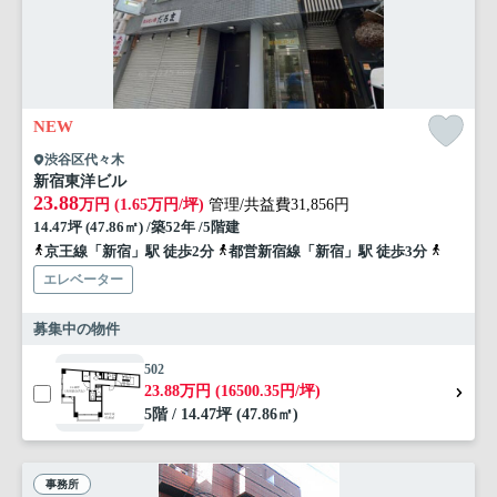
NEW
渋谷区代々木
新宿東洋ビル
23.88
万円 (1.65万円/坪)
管理/共益費31,856円
14.47坪 (47.86㎡) /築52年 /5階建
京王線「新宿」駅 徒歩2分
都営新宿線「新宿」駅 徒歩3分
山手線「
エレベーター
募集中の物件
502
23.88万円 (16500.35円/坪)
5階 / 14.47坪 (47.86㎡)
事務所