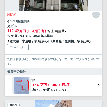
NEW
千代田区飯田橋
光ビル
112.42
万円 (1.54万円/坪)
管理/共益費-
72.99坪 (241.32㎡) /築41年 /6階建
総武線「水道橋」駅 徒歩6分
東西線「飯田橋」駅 徒歩6分
エレベーター
九段下駅徒歩4分。2駅利用できる立地となっていて、アクセスが良いで
す。
募集中の物件
3階
112.42万円 (15402.11円/坪)
3階 / 72.99坪 (241.32㎡)
事務所