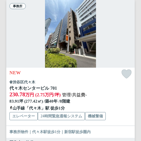
事務所
NEW
渋谷区代々木
代々木センタービル 701
230.78
万円 (2.75万円/坪)
管理/共益費-
83.91坪 (277.42㎡) /築40年 /8階建
山手線「代々木」駅 徒歩1分
エレベーター
24時間緊急通報システム
機械警備
事務所物件｜代々木駅徒歩1分｜新宿駅徒歩圏内