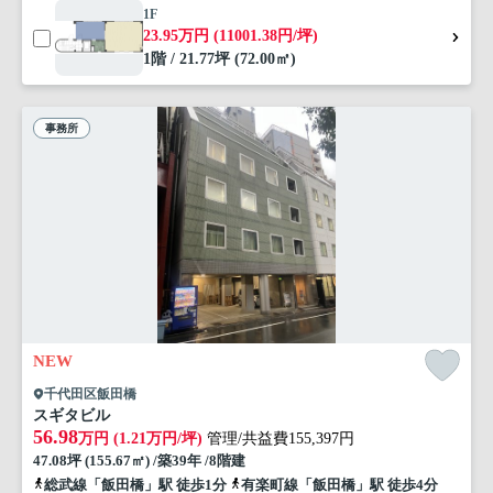
1F
23.95万円 (11001.38円/坪)
1階 / 21.77坪 (72.00㎡)
事務所
NEW
千代田区飯田橋
スギタビル
56.98
万円 (1.21万円/坪)
管理/共益費155,397円
47.08坪 (155.67㎡) /築39年 /8階建
総武線「飯田橋」駅 徒歩1分
有楽町線「飯田橋」駅 徒歩4分