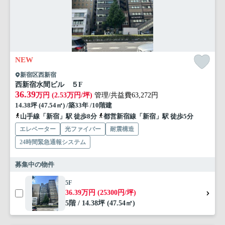
NEW
新宿区西新宿
西新宿水間ビル ５F
36.39
万円 (2.53万円/坪)
管理/共益費63,272円
14.38坪 (47.54㎡) /築33年 /10階建
山手線「新宿」駅 徒歩8分
都営新宿線「新宿」駅 徒歩5分
エレベーター
光ファイバー
耐震構造
24時間緊急通報システム
募集中の物件
5F
36.39万円 (25300円/坪)
5階 / 14.38坪 (47.54㎡)