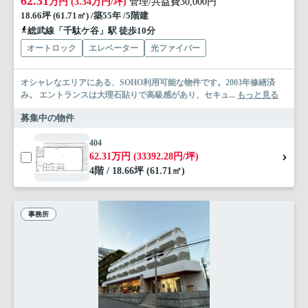
62.31
万円 (3.34万円/坪)
管理/共益費30,000円
18.66坪 (61.71㎡) /築55年 /5階建
総武線「千駄ケ谷」駅 徒歩10分
オートロック
エレベーター
光ファイバー
オシャレなエリアにある、SOHO利用可能な物件です。2003年修繕済
み。 エントランスは大理石貼りで高級感があり、セキュ...
もっと見る
募集中の物件
404
62.31万円 (33392.28円/坪)
4階 / 18.66坪 (61.71㎡)
事務所