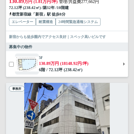
130.89
万円 (1.81万円/坪)
管理/共益費277,662円
72.12坪 (238.42㎡) /築32年 /10階建
都営新宿線「新宿」駅 徒歩8分
エレベーター
耐震構造
24時間緊急通報システム
新宿からも徒歩圏内でアクセス良好｜スペック高いビルです
募集中の物件
5F
130.89万円 (18148.92円/坪)
6階 / 72.12坪 (238.42㎡)
事務所