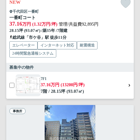
NEW
千代田区一番町
一番町コート
37.16
万円 (1.32万円/坪)
管理/共益費92,895円
28.15坪 (93.07㎡) /築35年 /7階建
総武線「市ケ谷」駅 徒歩11分
エレベーター
インターネット対応
耐震構造
24時間緊急通報システム
募集中の物件
7F1
37.16万円 (13200円/坪)
7階 / 28.15坪 (93.07㎡)
事務所