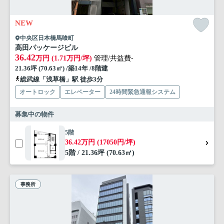
NEW
中央区日本橋馬喰町
高田パッケージビル
36.42
万円 (1.71万円/坪)
管理/共益費-
21.36坪 (70.63㎡) /築14年 /8階建
総武線「浅草橋」駅 徒歩3分
オートロック
エレベーター
24時間緊急通報システム
募集中の物件
5階
36.42万円 (17050円/坪)
5階 / 21.36坪 (70.63㎡)
事務所