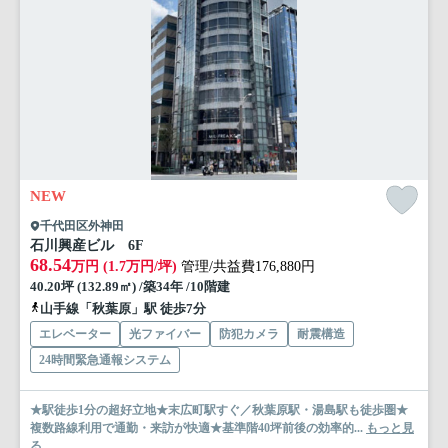
NEW
千代田区外神田
石川興産ビル 6F
68.54
万円 (1.7万円/坪)
管理/共益費176,880円
40.20坪 (132.89㎡) /築34年 /10階建
山手線「秋葉原」駅 徒歩7分
エレベーター
光ファイバー
防犯カメラ
耐震構造
24時間緊急通報システム
★駅徒歩1分の超好立地★末広町駅すぐ／秋葉原駅・湯島駅も徒歩圏★
複数路線利用で通勤・来訪が快適★基準階40坪前後の効率的...
もっと見
る