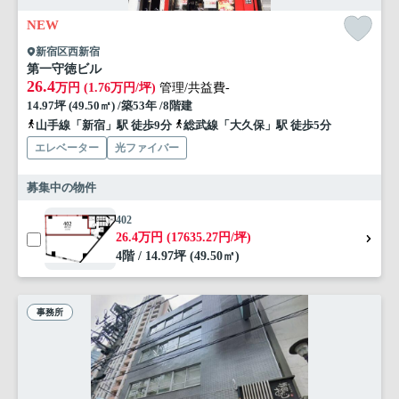
NEW
新宿区西新宿
第一守徳ビル
26.4
万円 (1.76万円/坪)
管理/共益費-
14.97坪 (49.50㎡) /築53年 /8階建
山手線「新宿」駅 徒歩9分
総武線「大久保」駅 徒歩5分
エレベーター
光ファイバー
募集中の物件
402
26.4万円 (17635.27円/坪)
4階 / 14.97坪 (49.50㎡)
事務所