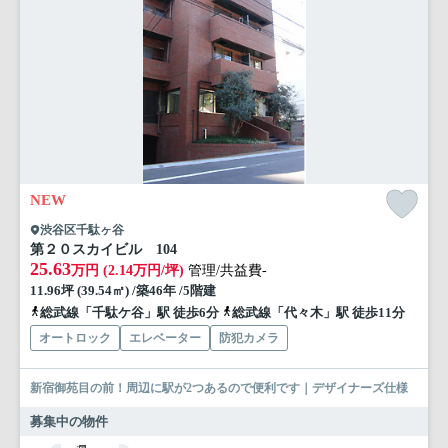
NEW
渋谷区千駄ヶ谷
第２０スカイビル 104
25.63
万円 (2.14万円/坪)
管理/共益費-
11.96坪 (39.54㎡) /築46年 /5階建
総武線「千駄ケ谷」駅 徒歩6分
総武線「代々木」駅 徒歩11分
オートロック
エレベーター
防犯カメラ
新宿御苑目の前！周辺に駅が2つあるので便利です｜デザイナーズ仕様
募集中の物件