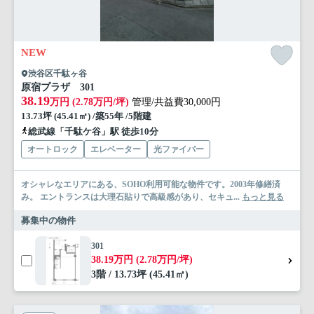
NEW
渋谷区千駄ヶ谷
原宿プラザ 301
38.19
万円 (2.78万円/坪)
管理/共益費30,000円
13.73坪 (45.41㎡) /築55年 /5階建
総武線「千駄ケ谷」駅 徒歩10分
オートロック
エレベーター
光ファイバー
オシャレなエリアにある、SOHO利用可能な物件です。2003年修繕済
み。 エントランスは大理石貼りで高級感があり、セキュ...
もっと見る
募集中の物件
301
38.19万円 (2.78万円/坪)
3階 / 13.73坪 (45.41㎡)