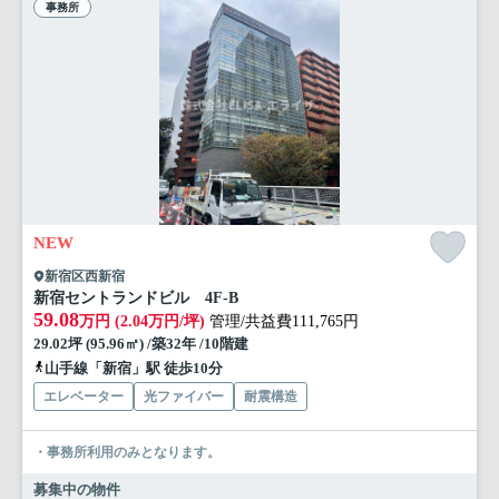
事務所
NEW
新宿区西新宿
新宿セントランドビル 4F-B
59.08
万円 (2.04万円/坪)
管理/共益費111,765円
29.02坪 (95.96㎡) /築32年 /10階建
山手線「新宿」駅 徒歩10分
エレベーター
光ファイバー
耐震構造
・事務所利用のみとなります。
募集中の物件