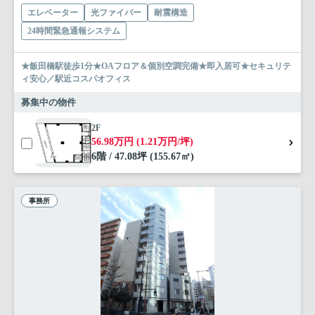
エレベーター
光ファイバー
耐震構造
24時間緊急通報システム
★飯田橋駅徒歩1分★OAフロア＆個別空調完備★即入居可★セキュリテ
ィ安心／駅近コスパオフィス
募集中の物件
2F
56.98万円 (1.21万円/坪)
6階 / 47.08坪 (155.67㎡)
事務所