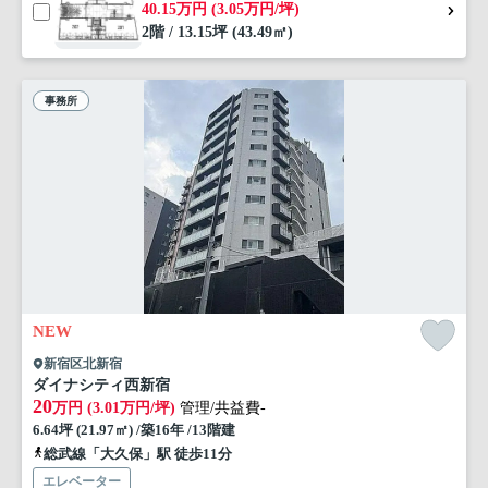
40.15万円 (3.05万円/坪)
2階 / 13.15坪 (43.49㎡)
事務所
NEW
新宿区北新宿
ダイナシティ西新宿
20
万円 (3.01万円/坪)
管理/共益費-
6.64坪 (21.97㎡) /築16年 /13階建
総武線「大久保」駅 徒歩11分
エレベーター