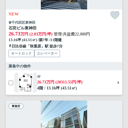
NEW
千代田区東神田
石田ビル東神田
26.73
万円 (2.03万円/坪)
管理/共益費22,000円
13.16坪 (43.51㎡) /築7年 /11階建
日比谷線「秋葉原」駅 徒歩7分
オートロック
エレベーター
募集中の物件
4F
26.73万円 (20311.55円/坪)
4階 / 13.16坪 (43.51㎡)
事務所