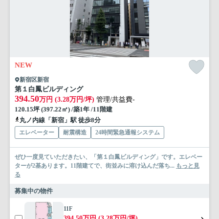
NEW
新宿区新宿
第１白鳳ビルディング
394.50
万円 (3.28万円/坪)
管理/共益費-
120.15坪 (397.22㎡) /築1年 /11階建
丸ノ内線「新宿」駅 徒歩8分
エレベーター
耐震構造
24時間緊急通報システム
ぜひ一度見ていただきたい、「第１白鳳ビルディング」です。エレベー
ターが2基あります。11階建てで、街並みに溶け込んだ落ち...
もっと見
る
募集中の物件
11F
394.50万円 (3.28万円/坪)