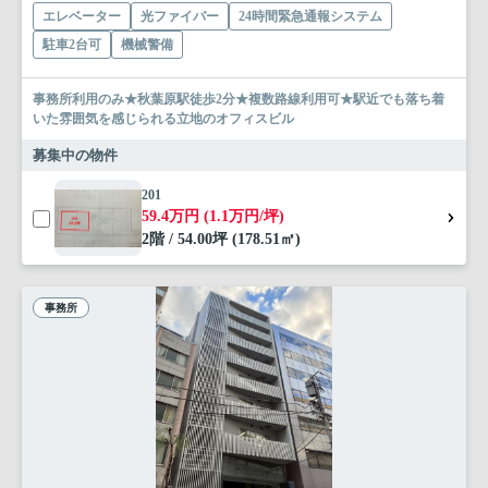
エレベーター
光ファイバー
24時間緊急通報システム
駐車2台可
機械警備
事務所利用のみ★秋葉原駅徒歩2分★複数路線利用可★駅近でも落ち着
いた雰囲気を感じられる立地のオフィスビル
募集中の物件
201
59.4万円 (1.1万円/坪)
2階 / 54.00坪 (178.51㎡)
事務所