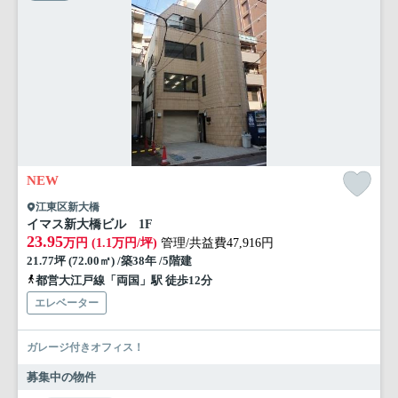
NEW
江東区新大橋
イマス新大橋ビル 1F
23.95
万円 (1.1万円/坪)
管理/共益費47,916円
21.77坪 (72.00㎡) /築38年 /5階建
都営大江戸線「両国」駅 徒歩12分
エレベーター
ガレージ付きオフィス！
募集中の物件