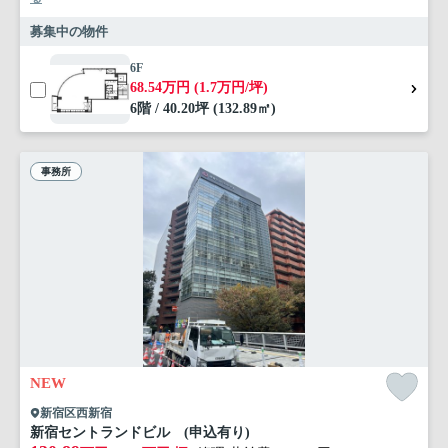
募集中の物件
6F
68.54万円 (1.7万円/坪)
6階 / 40.20坪 (132.89㎡)
事務所
NEW
新宿区西新宿
新宿セントランドビル (申込有り)