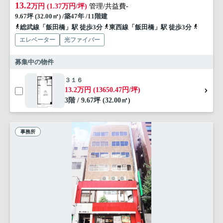
13.2
万円 (1.37万円/坪)
管理/共益費-
9.67坪 (32.00㎡) /築47年 /11階建
総武線「飯田橋」駅 徒歩3分
東西線「飯田橋」駅 徒歩3分
有楽町線
エレベーター
光ファイバー
募集中の物件
３１６
13.2万円 (13650.47円/坪)
3階 / 9.67坪 (32.00㎡)
事務所