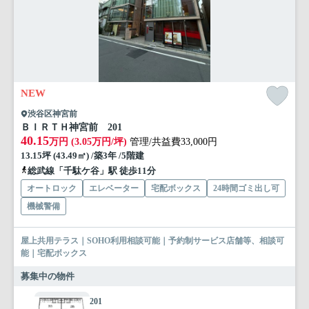
NEW
渋谷区神宮前
ＢＩＲＴＨ神宮前 201
40.15
万円 (3.05万円/坪)
管理/共益費33,000円
13.15坪 (43.49㎡) /築3年 /5階建
総武線「千駄ケ谷」駅 徒歩11分
オートロック
エレベーター
宅配ボックス
24時間ゴミ出し可
機械警備
屋上共用テラス｜SOHO利用相談可能｜予約制サービス店舗等、相談可
能｜宅配ボックス
募集中の物件
201