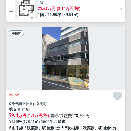
104
25.63万円 (2.14万円/坪)
1階 / 11.96坪 (39.54㎡)
事務所
NEW
千代田区神田佐久間町
第５東ビル
59.4
万円 (1.1万円/坪)
管理/共益費178,200円
54.00坪 (178.51㎡) /築55年 /9階建
山手線「秋葉原」駅 徒歩2分
日比谷線「秋葉原」駅 徒歩2分