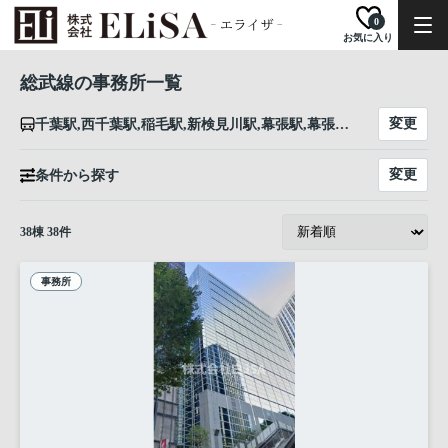
0
お気に入り
総武線の事務所一覧
変更
千葉駅,西千葉駅,稲毛駅,新検見川駅,幕張駅,幕張本郷駅,津田沼駅,東船橋駅,船橋駅,西船橋駅,下総中山駅,本八幡駅,市川駅,小岩駅,新小岩駅,平井駅,亀戸駅,錦糸町駅,両国駅,浅草橋駅,秋葉原駅,御茶ノ水駅,水道橋駅,飯田橋駅,市ケ谷駅,四ツ谷駅,信濃町駅,千駄ケ谷駅,代々木駅,新宿駅,大久保駅,東中野駅,中野駅,高円寺駅,阿佐ケ谷駅,荻窪駅,西荻窪駅,吉祥寺駅,三鷹駅
変更
条件から探す
38
棟
38
件
事務所