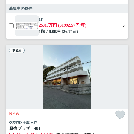
募集中の物件
1F
25.85万円 (31992.57円/坪)
1階 / 8.08坪 (26.74㎡)
事務所
NEW
渋谷区千駄ヶ谷
原宿プラザ 404