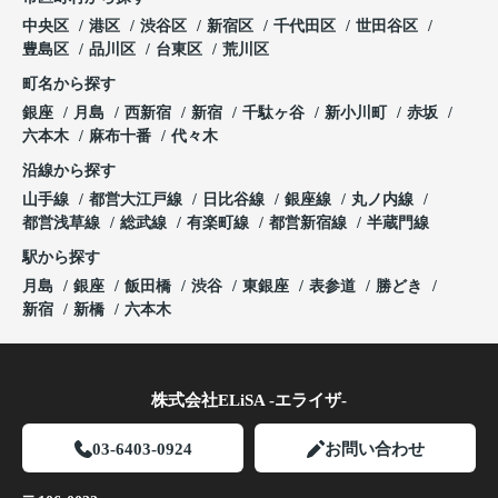
中央区
港区
渋谷区
新宿区
千代田区
世田谷区
豊島区
品川区
台東区
荒川区
町名から探す
銀座
月島
西新宿
新宿
千駄ヶ谷
新小川町
赤坂
六本木
麻布十番
代々木
沿線から探す
山手線
都営大江戸線
日比谷線
銀座線
丸ノ内線
都営浅草線
総武線
有楽町線
都営新宿線
半蔵門線
駅から探す
月島
銀座
飯田橋
渋谷
東銀座
表参道
勝どき
新宿
新橋
六本木
株式会社ELiSA -エライザ-
03-6403-0924
お問い合わせ