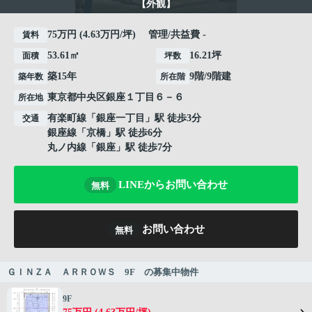
【外観】
75万円 (4.63万円/坪) 管理/共益費 -
賃料
53.61㎡
16.21坪
面積
坪数
築15年
9階/9階建
築年数
所在階
東京都
中央区
銀座
１丁目６－６
所在地
有楽町線
「
銀座一丁目
」駅 徒歩3分
交通
銀座線
「
京橋
」駅 徒歩6分
丸ノ内線
「
銀座
」駅 徒歩7分
LINEからお問い合わせ
無料
お問い合わせ
無料
ＧＩＮＺＡ ＡＲＲＯＷＳ 9F の募集中物件
9F