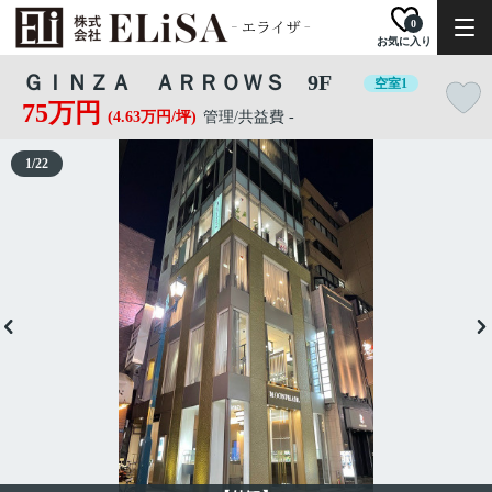
0
お気に入り
ＧＩＮＺＡ ＡＲＲＯＷＳ 9F
空室1
75万円
(4.63万円/坪)
管理/共益費 -
1
/
22