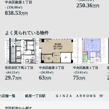
中央区銀座１丁目
250.36
万円
- (336.00㎡)
838.53
万円
よく見られている物件
世田谷区下馬２丁目
中央区銀座２丁目
中央区銀座１丁目
- (44.22㎡)
- (36.99㎡)
- (53.61㎡)
-
29.7
63
75
万円
万円
万円
の店舗一覧
銀座一丁目駅
ＧＩＮＺＡ ＡＲＲＯＷＳ 9F
市区町村から探す