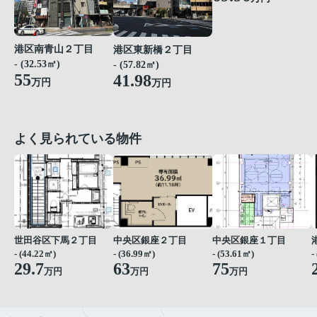
港区南青山２丁目
港区東新橋２丁目
- (32.53㎡)
- (57.82㎡)
55
41.98
万円
万円
よく見られている物件
世田谷区下馬２丁目
中央区銀座２丁目
中央区銀座１丁目
- (44.22㎡)
- (36.99㎡)
- (53.61㎡)
-
29.7
63
75
万円
万円
万円