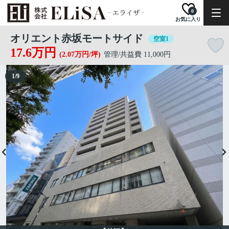
0
お気に入り
オリエント赤坂モートサイド
空室1
17.6万円
(2.07万円/坪)
管理/共益費 11,000円
1
/
9