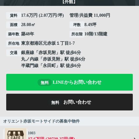
【外観】
17.6万円 (2.07万円/坪) 管理/共益費 11,000円
賃料
28.08㎡
8.49坪
面積
坪数
築48年
10階/13階建
築年数
所在階
東京都
港区
元赤坂
１丁目1-7
所在地
銀座線
「
赤坂見附
」駅 徒歩6分
交通
丸ノ内線
「
赤坂見附
」駅 徒歩6分
半蔵門線
「
永田町
」駅 徒歩6分
LINEからお問い合わせ
無料
お問い合わせ
無料
オリエント赤坂モートサイドの募集中物件
1003