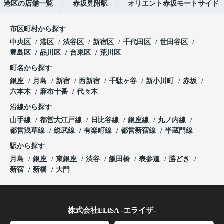
港区の店舗一覧
赤坂見附駅
オリエント赤坂モートサイド
市区町村から探す
中央区
港区
渋谷区
新宿区
千代田区
世田谷区
豊島区
品川区
台東区
荒川区
町名から探す
銀座
月島
新宿
西新宿
千駄ヶ谷
新小川町
赤坂
六本木
麻布十番
代々木
沿線から探す
山手線
都営大江戸線
日比谷線
銀座線
丸ノ内線
都営浅草線
総武線
有楽町線
都営新宿線
半蔵門線
駅から探す
月島
銀座
東銀座
渋谷
飯田橋
表参道
勝どき
新宿
新橋
大門
株式会社ELiSA -エライザ-