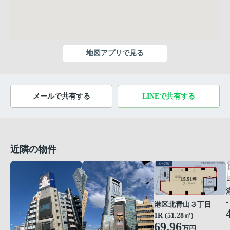
地図アプリで見る
メールで共有する
LINEで共有する
近隣の物件
-
港区北青山３丁目
1R (51.28㎡)
69.96
万円