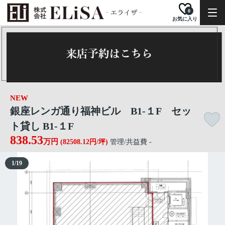
0
お気に入り
NEW
銀座レンガ通り福神ビル B1-１F セッ
ト貸し B1-１F
838.53
万円
(82508.12円/坪)
管理/共益費 -
1
/
19