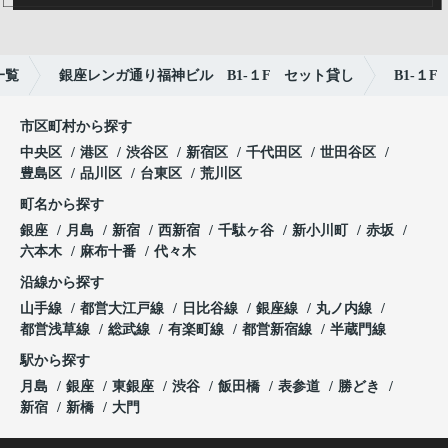
一覧
銀座レンガ通り福神ビル B1-１F セット貸し
B1-１F
市区町村から探す
中央区
港区
渋谷区
新宿区
千代田区
世田谷区
豊島区
品川区
台東区
荒川区
町名から探す
銀座
月島
新宿
西新宿
千駄ヶ谷
新小川町
赤坂
六本木
麻布十番
代々木
沿線から探す
山手線
都営大江戸線
日比谷線
銀座線
丸ノ内線
都営浅草線
総武線
有楽町線
都営新宿線
半蔵門線
駅から探す
月島
銀座
東銀座
渋谷
飯田橋
表参道
勝どき
新宿
新橋
大門