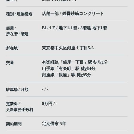
店舗一部 / 鉄骨鉄筋コンクリート
種別 / 建物構造
B1-１F / 地下1-1階 / 8階建 地下1階
部屋 /
所在階 / 階建
東京都
中央区
銀座
１丁目5-6
所在地
有楽町線
「
銀座一丁目
」駅 徒歩1分
交通
山手線
「
有楽町
」駅 徒歩4分
銀座線
「
銀座
」駅 徒歩5分
- / -
駐車場 / 月額
0万円 / -
更新料 /
更新事務手数料
定期借家 5年
契約期間