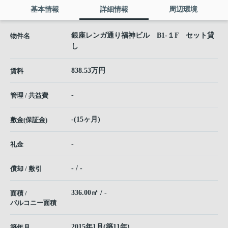
基本情報
詳細情報
周辺環境
銀座レンガ通り福神ビル B1-１F セット貸
物件名
し
838.53万円
賃料
-
管理 / 共益費
-(15ヶ月)
敷金(保証金)
-
礼金
- / -
償却 / 敷引
336.00㎡ / -
面積 /
バルコニー面積
2015年1月(築11年)
築年月