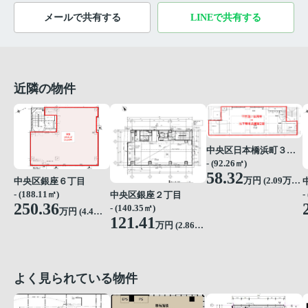
メールで共有する
LINEで共有する
近隣の物件
中央区日本橋浜町３丁目
- (92.26㎡)
58.32
万円 (
2.09
万円/坪)
中央区銀座６丁目
- (188.11㎡)
-
中央区銀座２丁目
250.36
- (140.35㎡)
万円 (
4.4
万円/坪)
121.41
万円 (
2.86
万円/坪)
よく見られている物件