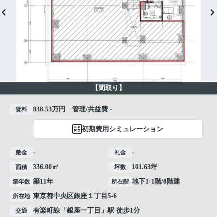
【間取り】
838.53万円 管理/共益費 -
賃料
初期費用シミュレーション
-
-
敷金
礼金
336.00㎡
101.63坪
面積
坪数
築11年
地下1-1階/8階建
築年数
所在階
東京都
中央区
銀座
１丁目5-6
所在地
有楽町線
「
銀座一丁目
」駅 徒歩1分
交通