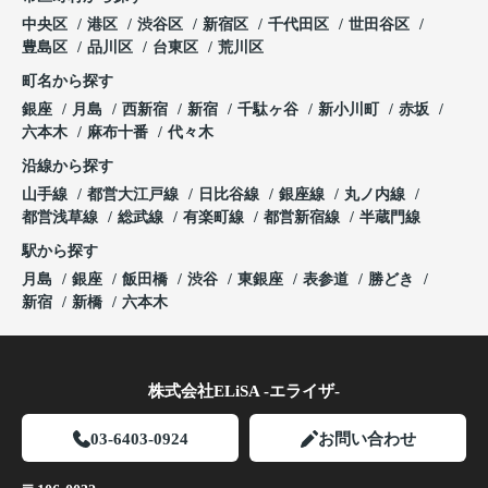
中央区
港区
渋谷区
新宿区
千代田区
世田谷区
豊島区
品川区
台東区
荒川区
町名から探す
銀座
月島
西新宿
新宿
千駄ヶ谷
新小川町
赤坂
六本木
麻布十番
代々木
沿線から探す
山手線
都営大江戸線
日比谷線
銀座線
丸ノ内線
都営浅草線
総武線
有楽町線
都営新宿線
半蔵門線
駅から探す
月島
銀座
飯田橋
渋谷
東銀座
表参道
勝どき
新宿
新橋
六本木
株式会社ELiSA -エライザ-
03-6403-0924
お問い合わせ