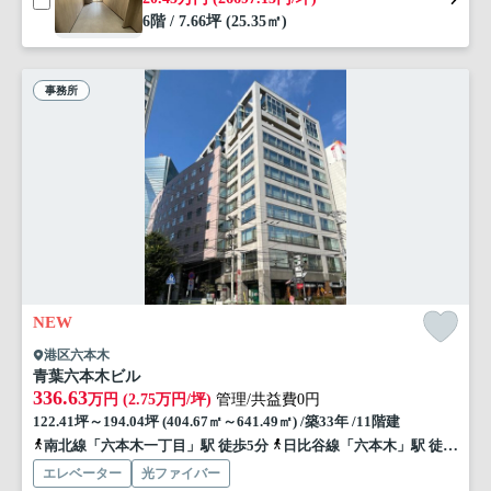
6階 / 7.66坪 (25.35㎡)
事務所
NEW
港区六本木
青葉六本木ビル
336.63
万円 (2.75万円/坪)
管理/共益費0円
122.41坪～194.04坪 (404.67㎡～641.49㎡) /築33年 /11階建
南北線「六本木一丁目」駅 徒歩5分
日比谷線「六本木」駅 徒歩5分
エレベーター
光ファイバー