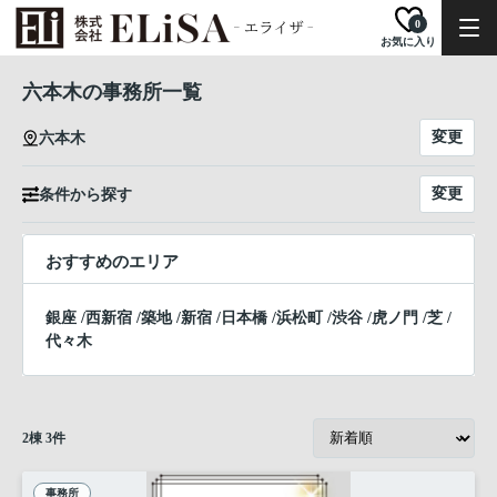
0
お気に入り
六本木の事務所一覧
変更
六本木
変更
条件から探す
おすすめのエリア
銀座
/
西新宿
/
築地
/
新宿
/
日本橋
/
浜松町
/
渋谷
/
虎ノ門
/
芝
/
代々木
2
棟
3
件
事務所