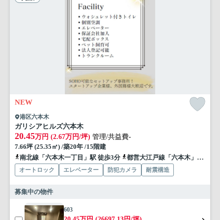
NEW
港区六本木
ガリシアヒルズ六本木
20.45
万円 (2.67万円/坪)
管理/共益費-
7.66坪 (25.35㎡) /築20年 /15階建
南北線「六本木一丁目」駅 徒歩3分
都営大江戸線「六本木」駅 徒歩6分
オートロック
エレベーター
防犯カメラ
耐震構造
募集中の物件
603
20.45万円 (26697.13円/坪)