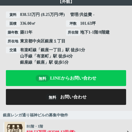
【外観】
838.53万円 (8.25万円/坪) 管理/共益費 -
賃料
336.00㎡
101.63坪
面積
坪数
築11年
地下1-1階/8階建
築年数
所在階
東京都
中央区
銀座
１丁目
所在地
有楽町線
「
銀座一丁目
」駅 徒歩1分
交通
山手線
「
有楽町
」駅 徒歩4分
銀座線
「
銀座
」駅 徒歩5分
LINEからお問い合わせ
無料
お問い合わせ
無料
銀座レンガ通り福神ビルの募集中物件
B1階・1階