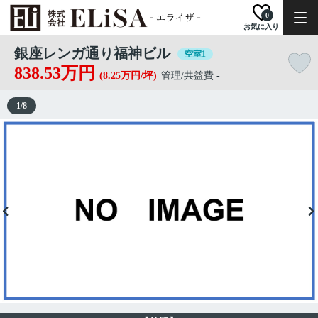
0
お気に入り
銀座レンガ通り福神ビル
空室1
838.53万円
(8.25万円/坪)
管理/共益費 -
1
/
8