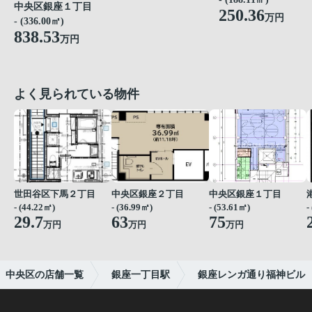
中央区銀座１丁目
250.36
万円
- (336.00㎡)
838.53
万円
よく見られている物件
世田谷区下馬２丁目
中央区銀座２丁目
中央区銀座１丁目
- (44.22㎡)
- (36.99㎡)
- (53.61㎡)
-
29.7
63
75
万円
万円
万円
中央区の店舗一覧
銀座一丁目駅
銀座レンガ通り福神ビル