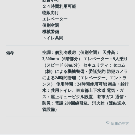
飲食不可
２４時間利用可能
物販向け
エレベーター
個別空調
機械警備
トイレ共同
空調：個別冷暖房（個別空調） 天井高：
備考
3,500mm（6階部分） エレベーター：9人乗り
（スピード 60m/分） セキュリティ：セコム
（株）による機械警備・委託契約 防犯カメラ
による24時間管理（エレベーター、エントラ
ンス） 使用時間：24時間使用可能 衛生・給排
水：共用トイレ、東京都上下水道 電気・ガ
ス：屋上キュービクル設置、都市ガス 通信・
防災：電話 200回線引込、消火栓（連結送水
管設備）
情報の見方