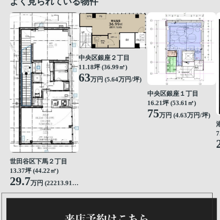
よく見られている物件
中央区銀座２丁目
11.18坪 (36.99㎡)
63
万円 (5.64万円/坪)
中央区銀座１丁目
16.21坪 (53.61㎡)
75
万円 (4.63万円/坪)
7
世田谷区下馬２丁目
13.37坪 (44.22㎡)
29.7
万円 (22213.91円/坪)