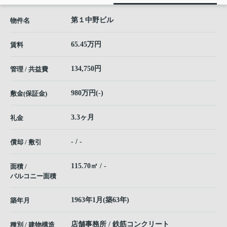
第１中野ビル
物件名
65.45万円
賃料
134,750円
管理 / 共益費
980万円(-)
敷金(保証金)
3.3ヶ月
礼金
- / -
償却 / 敷引
115.70㎡ / -
面積 /
バルコニー面積
1963年1月(築63年)
築年月
店舗事務所 / 鉄筋コンクリート
種別 / 建物構造