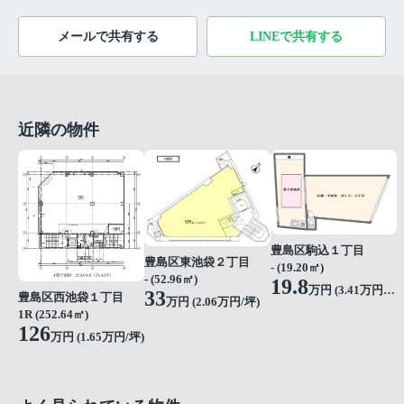
メールで共有する
LINEで共有する
近隣の物件
豊島区駒込１丁目
豊島区東池袋２丁目
- (19.20㎡)
- (52.96㎡)
19.8
万円 (
3.41
万円/坪)
33
豊島区西池袋１丁目
万円 (
2.06
万円/坪)
1R (252.64㎡)
126
万円 (
1.65
万円/坪)