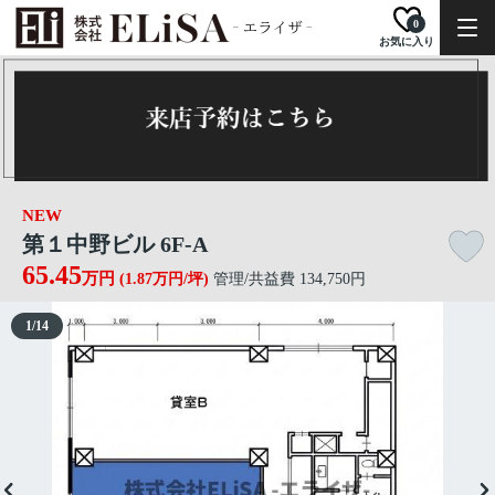
0
お気に入り
NEW
第１中野ビル 6F-A
65.45
万円
(1.87万円/坪)
管理/共益費 134,750円
1
/
14