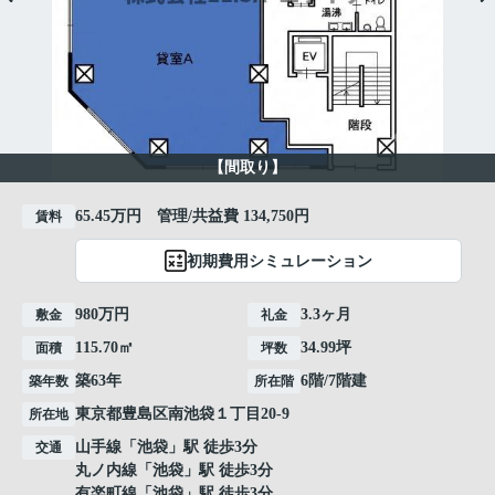
【間取り】
65.45万円 管理/共益費 134,750円
賃料
初期費用シミュレーション
980万円
3.3ヶ月
敷金
礼金
115.70㎡
34.99坪
面積
坪数
築63年
6階/7階建
築年数
所在階
東京都
豊島区
南池袋
１丁目20-9
所在地
山手線
「
池袋
」駅 徒歩3分
交通
丸ノ内線
「
池袋
」駅 徒歩3分
有楽町線
「
池袋
」駅 徒歩3分