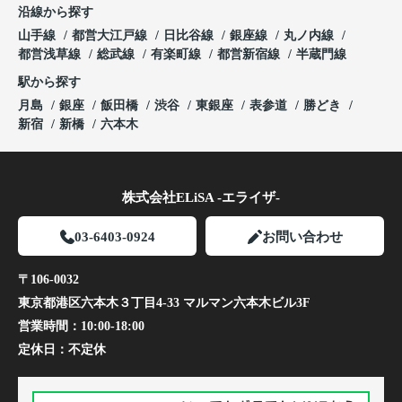
沿線から探す
山手線
都営大江戸線
日比谷線
銀座線
丸ノ内線
都営浅草線
総武線
有楽町線
都営新宿線
半蔵門線
駅から探す
月島
銀座
飯田橋
渋谷
東銀座
表参道
勝どき
新宿
新橋
六本木
株式会社ELiSA -エライザ-
03-6403-0924
お問い合わせ
〒106-0032
東京都港区六本木３丁目4-33 マルマン六本木ビル3F
営業時間：
10:00-18:00
定休日：
不定休