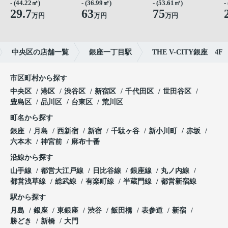
- (44.22㎡)
- (36.99㎡)
- (53.61㎡)
-
29.7
63
75
万円
万円
万円
中央区の店舗一覧
銀座一丁目駅
THE V-CITY銀座 4F
市区町村から探す
中央区
港区
渋谷区
新宿区
千代田区
世田谷区
豊島区
品川区
台東区
荒川区
町名から探す
銀座
月島
西新宿
新宿
千駄ヶ谷
新小川町
赤坂
六本木
神宮前
麻布十番
沿線から探す
山手線
都営大江戸線
日比谷線
銀座線
丸ノ内線
都営浅草線
総武線
有楽町線
半蔵門線
都営新宿線
駅から探す
月島
銀座
東銀座
渋谷
飯田橋
表参道
新宿
勝どき
新橋
大門