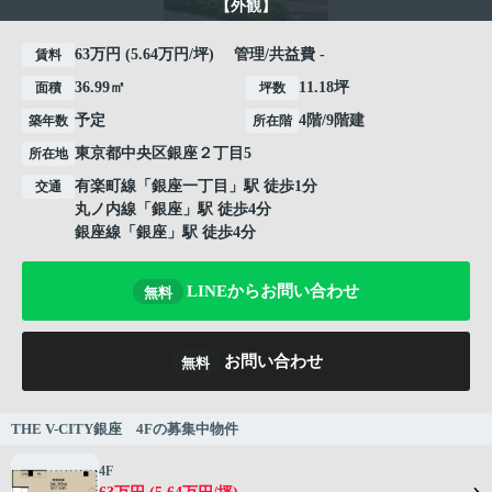
【外観】
63万円 (5.64万円/坪) 管理/共益費 -
賃料
36.99㎡
11.18坪
面積
坪数
予定
4階/9階建
築年数
所在階
東京都
中央区
銀座
２丁目5
所在地
有楽町線
「
銀座一丁目
」駅 徒歩1分
交通
丸ノ内線
「
銀座
」駅 徒歩4分
銀座線
「
銀座
」駅 徒歩4分
LINEからお問い合わせ
無料
お問い合わせ
無料
THE V-CITY銀座 4Fの募集中物件
4F