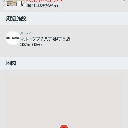
63万円 (5.64万円/坪)
4階 / 11.18坪(36.99㎡)
周辺施設
スーパー
マルエツプチ八丁堀4丁目店
1157ｍ（15分）
地図