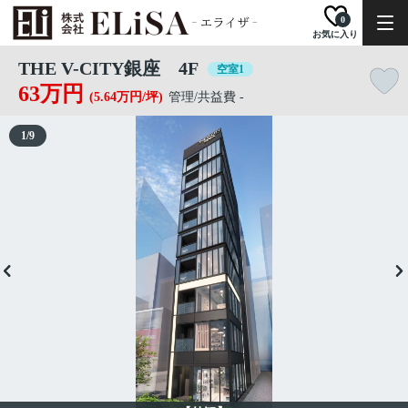
0
お気に入り
THE V-CITY銀座 4F
空室1
63万円
(5.64万円/坪)
管理/共益費 -
1
/
9