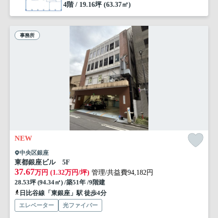
4階 / 19.16坪 (63.37㎡)
事務所
NEW
中央区銀座
東都銀座ビル 5F
37.67
万円 (1.32万円/坪)
管理/共益費94,182円
28.53坪 (94.34㎡) /築51年 /9階建
日比谷線「東銀座」駅 徒歩4分
エレベーター
光ファイバー