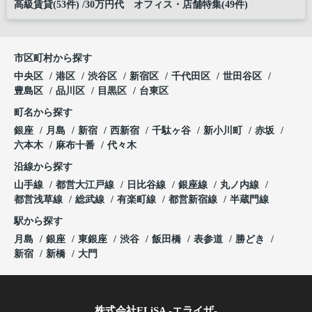
高級賃貸(53件)
30万円代 オフィス・店舗特集(49件)
市区町村から探す
中央区
港区
渋谷区
新宿区
千代田区
世田谷区
豊島区
品川区
目黒区
台東区
町名から探す
銀座
月島
新宿
西新宿
千駄ヶ谷
新小川町
赤坂
六本木
麻布十番
代々木
沿線から探す
山手線
都営大江戸線
日比谷線
銀座線
丸ノ内線
都営浅草線
総武線
有楽町線
都営新宿線
半蔵門線
駅から探す
月島
銀座
東銀座
渋谷
飯田橋
表参道
勝どき
新宿
新橋
大門
株式会社ELiSA -エライザ-