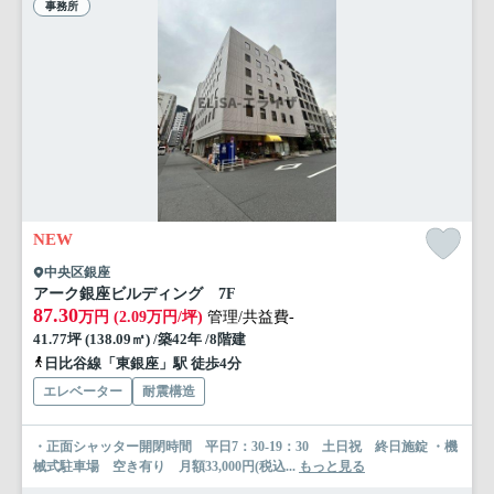
事務所
NEW
中央区銀座
アーク銀座ビルディング 7F
87.30
万円 (2.09万円/坪)
管理/共益費-
41.77坪 (138.09㎡) /築42年 /8階建
日比谷線「東銀座」駅 徒歩4分
エレベーター
耐震構造
・正面シャッター開閉時間 平日7：30-19：30 土日祝 終日施錠 ・機
械式駐車場 空き有り 月額33,000円(税込...
もっと見る