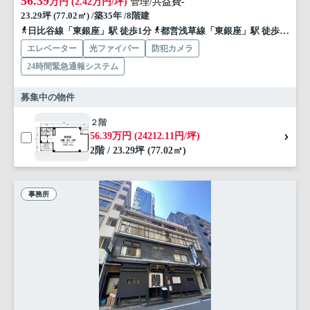
56.39
万円 (2.42万円/坪)
管理/共益費-
23.29坪 (77.02㎡) /築35年 /8階建
日比谷線「東銀座」駅 徒歩1分
都営浅草線「東銀座」駅 徒歩1分
エレベーター
光ファイバー
防犯カメラ
24時間緊急通報システム
募集中の物件
２階
56.39万円 (24212.11円/坪)
2階 / 23.29坪 (77.02㎡)
事務所