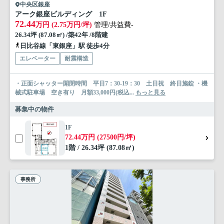
中央区銀座
アーク銀座ビルディング 1F
72.44
万円 (2.75万円/坪)
管理/共益費-
26.34坪 (87.08㎡) /築42年 /8階建
日比谷線「東銀座」駅 徒歩4分
エレベーター
耐震構造
・正面シャッター開閉時間 平日7：30-19：30 土日祝 終日施錠 ・機
械式駐車場 空き有り 月額33,000円(税込...
もっと見る
募集中の物件
1F
72.44万円 (27500円/坪)
1階 / 26.34坪 (87.08㎡)
事務所