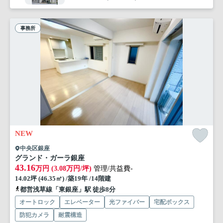
事務所
NEW
中央区銀座
グランド・ガーラ銀座
43.16
万円 (3.08万円/坪)
管理/共益費-
14.02坪 (46.35㎡) /築19年 /14階建
都営浅草線「東銀座」駅 徒歩8分
オートロック
エレベーター
光ファイバー
宅配ボックス
防犯カメラ
耐震構造