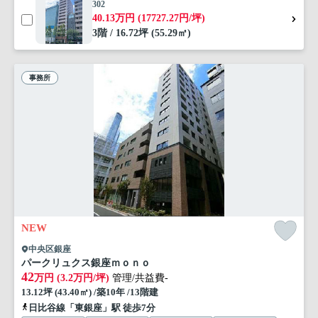
302
40.13万円 (17727.27円/坪)
3階 / 16.72坪 (55.29㎡)
事務所
NEW
中央区銀座
パークリュクス銀座ｍｏｎｏ
42
万円 (3.2万円/坪)
管理/共益費-
13.12坪 (43.40㎡) /築10年 /13階建
日比谷線「東銀座」駅 徒歩7分