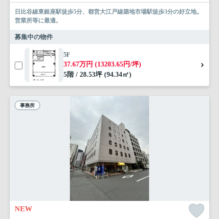
日比谷線東銀座駅徒歩5分、都営大江戸線築地市場駅徒歩3分の好立地。
営業所等に最適。
募集中の物件
5F
37.67万円 (13203.65円/坪)
5階 / 28.53坪 (94.34㎡)
事務所
NEW