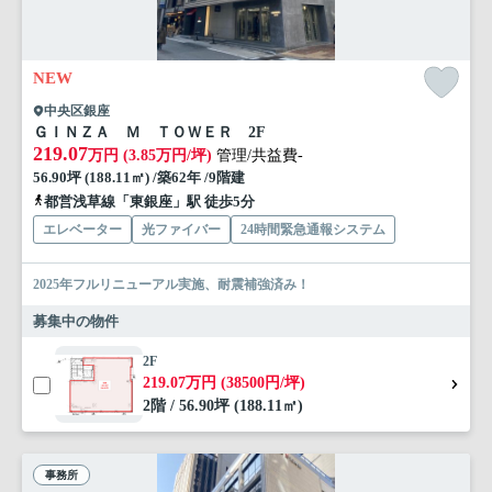
NEW
中央区銀座
ＧＩＮＺＡ Ｍ ＴＯＷＥＲ 2F
219.07
万円 (3.85万円/坪)
管理/共益費-
56.90坪 (188.11㎡) /築62年 /9階建
都営浅草線「東銀座」駅 徒歩5分
エレベーター
光ファイバー
24時間緊急通報システム
2025年フルリニューアル実施、耐震補強済み！
募集中の物件
2F
219.07万円 (38500円/坪)
2階 / 56.90坪 (188.11㎡)
事務所