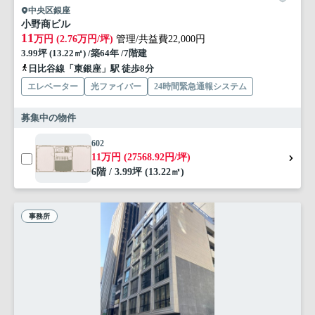
中央区銀座
小野商ビル
11
万円 (2.76万円/坪)
管理/共益費22,000円
3.99坪 (13.22㎡) /築64年 /7階建
日比谷線「東銀座」駅 徒歩8分
エレベーター
光ファイバー
24時間緊急通報システム
募集中の物件
602
11万円 (27568.92円/坪)
6階 / 3.99坪 (13.22㎡)
事務所