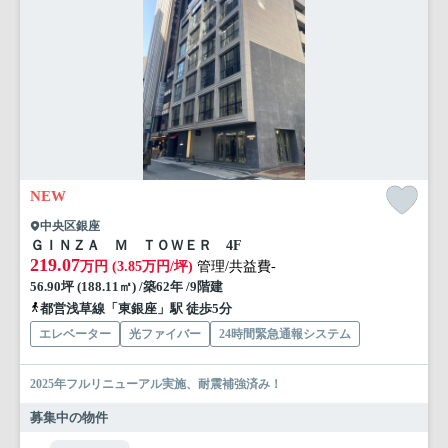
NEW
中央区銀座
ＧＩＮＺＡ Ｍ ＴＯＷＥＲ 4F
219.07
万円 (3.85万円/坪)
管理/共益費-
56.90坪 (188.11㎡) /築62年 /9階建
都営浅草線「東銀座」駅 徒歩5分
エレベーター
光ファイバー
24時間緊急通報システム
2025年フルリニューアル実施、耐震補強済み！
募集中の物件