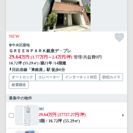
NEW
中央区築地
ＧＲＥＥＮＰＡＲＫ銀座デ・プレ
29.64
万円 (1.77万円～2.4万円/坪)
管理/共益費0円
16.72坪 (55.29㎡) /築21年 /14階建
日比谷線「東銀座」駅 徒歩6分
オートロック
エレベーター
インターネット対応
防犯カメラ
耐震構造
募集中の物件
302
29.64万円 (17727.27円/坪)
3階 / 16.72坪 (55.29㎡)