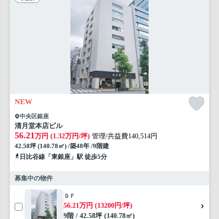
NEW
中央区銀座
清月堂本店ビル
56.21
万円 (1.32万円/坪)
管理/共益費140,514円
42.58坪 (140.78㎡) /築48年 /9階建
日比谷線「東銀座」駅 徒歩5分
募集中の物件
９Ｆ
56.21万円 (13200円/坪)
9階 / 42.58坪 (140.78㎡)