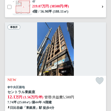
4F
219.07万円 (38500円/坪)
4階 / 56.90坪 (188.11㎡)
事務所
NEW
中央区築地
セントラル東銀座
12.1
万円 (1.56万円/坪)
管理/共益費5,500円
7.74坪 (25.60㎡) /築44年 /6階建
日比谷線「東銀座」駅 徒歩4分