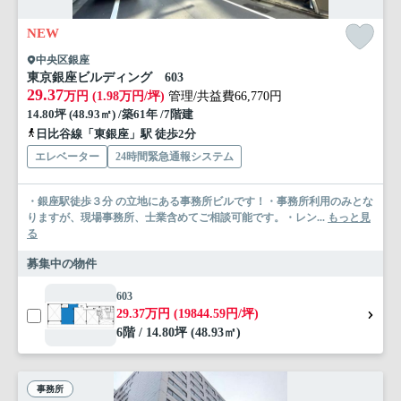
NEW
中央区銀座
東京銀座ビルディング 603
29.37
万円 (1.98万円/坪)
管理/共益費66,770円
14.80坪 (48.93㎡) /築61年 /7階建
日比谷線「東銀座」駅 徒歩2分
エレベーター
24時間緊急通報システム
・銀座駅徒歩３分 の立地にある事務所ビルです！・事務所利用のみとな
りますが、現場事務所、士業含めてご相談可能です。・レン...
もっと見
る
募集中の物件
603
29.37万円 (19844.59円/坪)
6階 / 14.80坪 (48.93㎡)
事務所