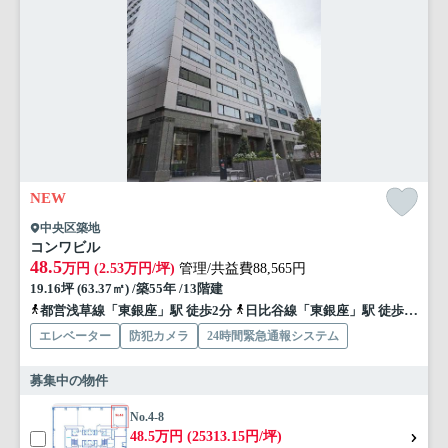
NEW
中央区築地
コンワビル
48.5
万円 (2.53万円/坪)
管理/共益費88,565円
19.16坪 (63.37㎡) /築55年 /13階建
都営浅草線「東銀座」駅 徒歩2分
日比谷線「東銀座」駅 徒歩2分
エレベーター
防犯カメラ
24時間緊急通報システム
募集中の物件
No.4-8
48.5万円 (25313.15円/坪)