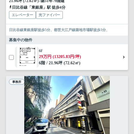
21.96坪 (72.62㎡) /築51年 /9階建
日比谷線「東銀座」駅 徒歩4分
エレベーター
光ファイバー
日比谷線東銀座駅徒歩5分、都営大江戸線築地市場駅徒歩3分、
募集中の物件
6F
29万円 (13205.83円/坪)
6階 / 21.96坪 (72.62㎡)
事務所