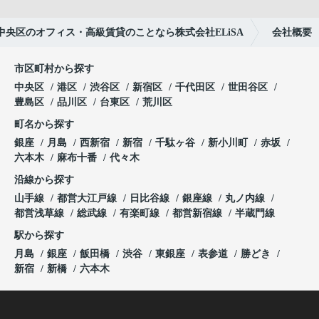
中央区のオフィス・高級賃貸のことなら株式会社ELiSA
会社概要
市区町村から探す
中央区
港区
渋谷区
新宿区
千代田区
世田谷区
豊島区
品川区
台東区
荒川区
町名から探す
銀座
月島
西新宿
新宿
千駄ヶ谷
新小川町
赤坂
六本木
麻布十番
代々木
沿線から探す
山手線
都営大江戸線
日比谷線
銀座線
丸ノ内線
都営浅草線
総武線
有楽町線
都営新宿線
半蔵門線
駅から探す
月島
銀座
飯田橋
渋谷
東銀座
表参道
勝どき
新宿
新橋
六本木