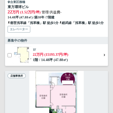
台東区柳橋
東方環球ビル
22
万円 (1.52万円/坪)
管理/共益費-
14.48坪 (47.88㎡) /築38年 /7階建
都営浅草線「浅草橋」駅 徒歩5分
総武線「浅草橋」駅 徒歩5分
エレベーター
募集中の物件
1F
22万円 (15193.37円/坪)
1階 / 14.48坪 (47.88㎡)
店舗事務所