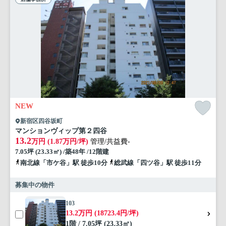
NEW
新宿区四谷坂町
マンションヴィップ第２四谷
13.2
万円 (1.87万円/坪)
管理/共益費-
7.05坪 (23.33㎡) /築48年 /12階建
南北線「市ケ谷」駅 徒歩10分
総武線「四ツ谷」駅 徒歩11分
募集中の物件
103
13.2万円 (18723.4円/坪)
1階 / 7.05坪 (23.33㎡)