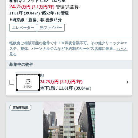
新宿Ｑフラットビル B2号室
24.75
万円 (2.1万円/坪)
管理/共益費-
11.81坪 (39.04㎡) /築52年 /10階建
埼京線「新宿」駅 徒歩15分
エレベーター
光ファイバー
軽飲食ご相談可能な物件です！※深夜営業不可。その他クリニックやエ
ステ、整体、パーソナルジムなど予約制のサービス店舗に最適...
もっと
見る
募集中の物件
B2
24.75万円 (2.1万円/坪)
地下1階 / 11.81坪 (39.04㎡)
店舗事務所