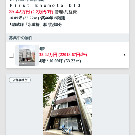
Ｆｉｒｓｔ Ｅｎｏｍｏｔｏ ｂｌｄ
35.42
万円 (2.2万円/坪)
管理/共益費-
16.09坪 (53.22㎡) /築46年 /5階建
総武線「水道橋」駅 徒歩8分
募集中の物件
4階
35.42万円 (22013.67円/坪)
4階 / 16.09坪 (53.22㎡)
店舗事務所