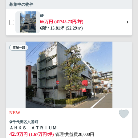
募集中の物件
6F
66万円 (41745.73円/坪)
6階 / 15.81坪 (52.29㎡)
店舗一部
NEW
千代田区六番町
ＡＨＫＳ ＡＴＲＩＵＭ
42.9
万円 (1.67万円/坪)
管理/共益費28,000円