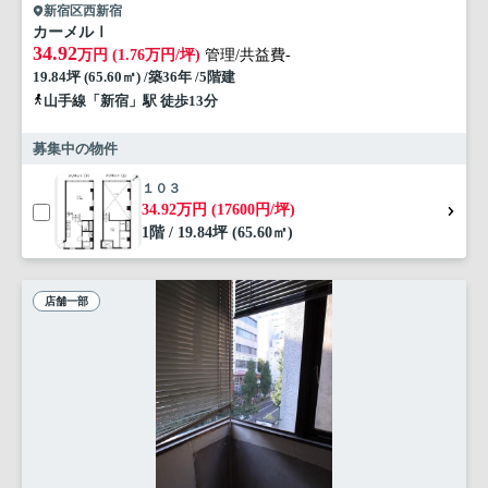
新宿区西新宿
カーメルⅠ
34.92
万円 (1.76万円/坪)
管理/共益費-
19.84坪 (65.60㎡) /築36年 /5階建
山手線「新宿」駅 徒歩13分
募集中の物件
１０３
34.92万円 (17600円/坪)
1階 / 19.84坪 (65.60㎡)
店舗一部