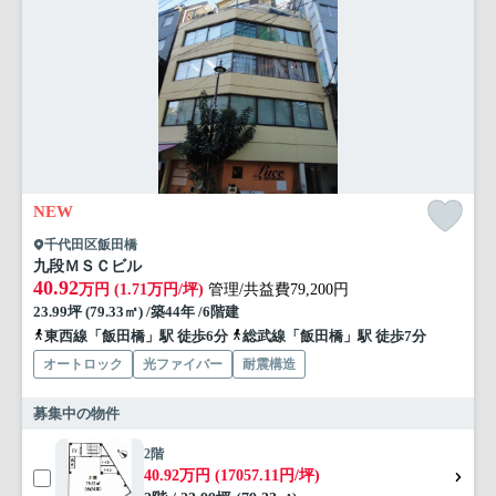
NEW
千代田区飯田橋
九段ＭＳＣビル
40.92
万円 (1.71万円/坪)
管理/共益費79,200円
23.99坪 (79.33㎡) /築44年 /6階建
東西線「飯田橋」駅 徒歩6分
総武線「飯田橋」駅 徒歩7分
オートロック
光ファイバー
耐震構造
募集中の物件
2階
40.92万円 (17057.11円/坪)