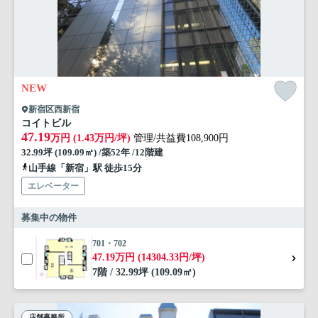
NEW
新宿区西新宿
コイトビル
47.19
万円 (1.43万円/坪)
管理/共益費108,900円
32.99坪 (109.09㎡) /築52年 /12階建
山手線「新宿」駅 徒歩15分
エレベーター
募集中の物件
701・702
47.19万円 (14304.33円/坪)
7階 / 32.99坪 (109.09㎡)
店舗事務所