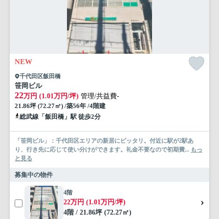
NEW
千代田区飯田橋
笹岡ビル
22
万円 (1.01万円/坪)
管理/共益費-
21.86坪 (72.27㎡) /築56年 /4階建
総武線「飯田橋」駅 徒歩2分
「笹岡ビル」：千代田区エリアの新居にピッタリ。付近に駅が2駅あ
り、行き先に応じて使い分けができます。礼金不要なので初期費...
もっ
と見る
募集中の物件
4階
22万円 (1.01万円/坪)
4階 / 21.86坪 (72.27㎡)