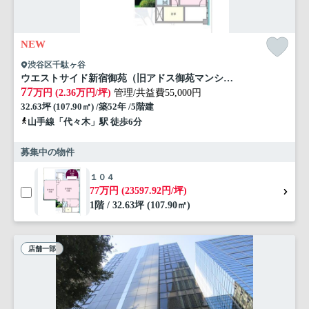
NEW
渋谷区千駄ヶ谷
ウエストサイド新宿御苑（旧アドス御苑マンション）
77
万円 (2.36万円/坪)
管理/共益費55,000円
32.63坪 (107.90㎡) /築52年 /5階建
山手線「代々木」駅 徒歩6分
募集中の物件
１０４
77万円 (23597.92円/坪)
1階 / 32.63坪 (107.90㎡)
店舗一部