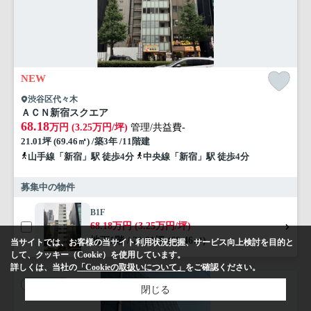
NEW
渋谷区代々木
ＡＣＮ新宿スクエア
68.18
万円 (3.25万円/坪)
管理/共益費-
21.01坪 (69.46㎡) /築3年 /11階建
山手線「新宿」駅 徒歩4分
中央線「新宿」駅 徒歩4分
募集中の物件
B1F
68.18万円 (3.25万円/坪)
地下1階 / 21.01坪 (69.46㎡)
当サイトでは、お客様の当サイト利用状況把握、サービス向上検討を目的と
して、クッキー（Cookie）を使用しています。
詳しくは、当社の
「Cookieの取扱いについて」
をご確認ください。
店舗事務所
閉じる