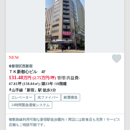
NEW
新宿区西新宿
ＴＫ新都心ビル 4F
131.48
万円 (2.75万円/坪)
管理/共益費-
47.81坪 (158.04㎡) /築33年 /10階建
山手線「新宿」駅 徒歩3分
エレベーター
光ファイバー
耐震構造
24時間緊急通報システム
複数路線利用可能な新宿駅徒歩圏内！周辺には飲食店も充実！サービス
店舗もご相談可能です。