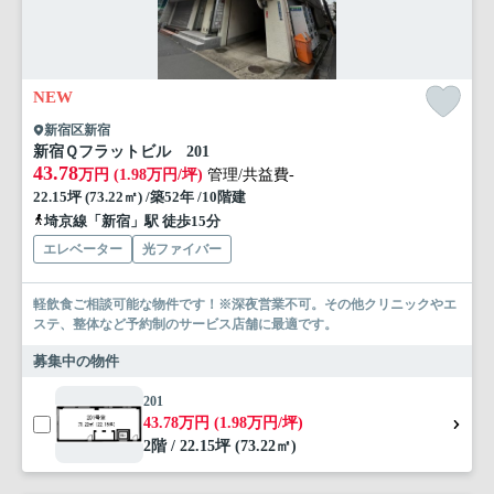
NEW
新宿区新宿
新宿Ｑフラットビル 201
43.78
万円 (1.98万円/坪)
管理/共益費-
22.15坪 (73.22㎡) /築52年 /10階建
埼京線「新宿」駅 徒歩15分
エレベーター
光ファイバー
軽飲食ご相談可能な物件です！※深夜営業不可。その他クリニックやエ
ステ、整体など予約制のサービス店舗に最適です。
募集中の物件
201
43.78万円 (1.98万円/坪)
2階 / 22.15坪 (73.22㎡)