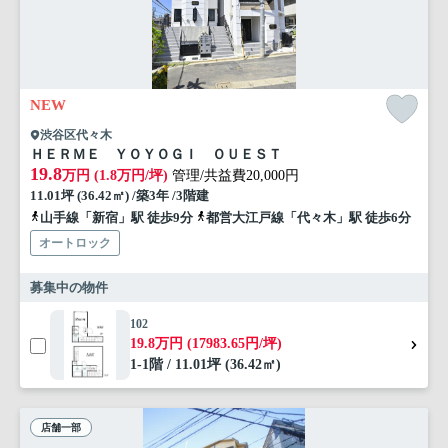
NEW
渋谷区代々木
ＨＥＲＭＥ ＹＯＹＯＧＩ ＯＵＥＳＴ
19.8
万円 (1.8万円/坪)
管理/共益費20,000円
11.01坪 (36.42㎡) /築3年 /3階建
山手線「新宿」駅 徒歩9分
都営大江戸線「代々木」駅 徒歩6分
オートロック
募集中の物件
102
19.8万円 (17983.65円/坪)
1-1階 / 11.01坪 (36.42㎡)
店舗一部