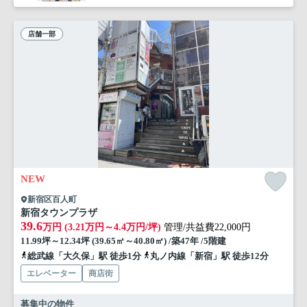
店舗一部
NEW
新宿区百人町
新宿タウンプラザ
39.6
万円 (3.21万円～4.4万円/坪)
管理/共益費22,000円
11.99坪～12.34坪 (39.65㎡～40.80㎡) /築47年 /5階建
総武線「大久保」駅 徒歩1分
丸ノ内線「新宿」駅 徒歩12分
エレベーター
商店街
募集中の物件