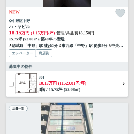
NEW
中野区中野
ハトヤビル
18.15
万円 (1.15万円/坪)
管理/共益費18,150円
15.75坪 (52.08㎡) /築48年 /5階建
総武線「中野」駅 徒歩2分
東西線「中野」駅 徒歩2分
中央線「中野」駅 徒歩2分
エレベーター
商店街
募集中の物件
301
18.15万円 (11523.81円/坪)
3階 / 15.75坪 (52.08㎡)
店舗一部