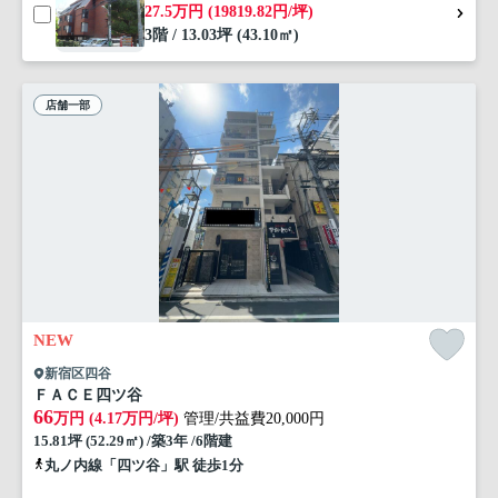
27.5万円 (19819.82円/坪)
3階 / 13.03坪 (43.10㎡)
店舗一部
NEW
新宿区四谷
ＦＡＣＥ四ツ谷
66
万円 (4.17万円/坪)
管理/共益費20,000円
15.81坪 (52.29㎡) /築3年 /6階建
丸ノ内線「四ツ谷」駅 徒歩1分