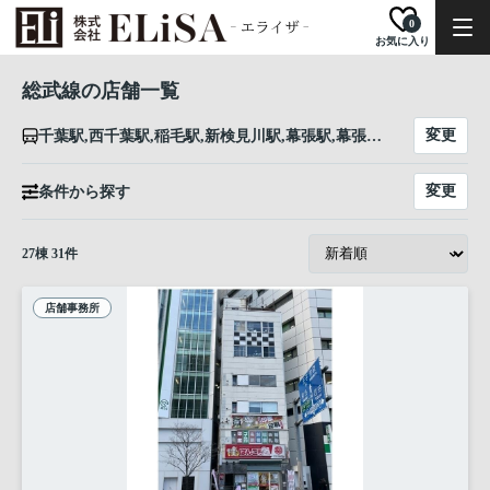
0
お気に入り
総武線の店舗一覧
変更
千葉駅,西千葉駅,稲毛駅,新検見川駅,幕張駅,幕張本郷駅,津田沼駅,東船橋駅,船橋駅,西船橋駅,下総中山駅,本八幡駅,市川駅,小岩駅,新小岩駅,平井駅,亀戸駅,錦糸町駅,両国駅,浅草橋駅,秋葉原駅,御茶ノ水駅,水道橋駅,飯田橋駅,市ケ谷駅,四ツ谷駅,信濃町駅,千駄ケ谷駅,代々木駅,新宿駅,大久保駅,東中野駅,中野駅,高円寺駅,阿佐ケ谷駅,荻窪駅,西荻窪駅,吉祥寺駅,三鷹駅
変更
条件から探す
27
棟
31
件
店舗事務所