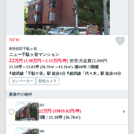
NEW
渋谷区千駄ヶ谷
ニュー千駄ヶ谷マンション
22
万円 (1.98万円～2.11万円/坪)
管理/共益費22,000円
11.10坪～13.03坪 (36.70㎡～43.10㎡) /築48年 /5階建
総武線「千駄ケ谷」駅 徒歩3分
総武線「代々木」駅 徒歩10分
エレベーター
防犯カメラ
募集中の物件
305
22万円 (19819.82円/坪)
3階 / 11.10坪 (36.70㎡)
306