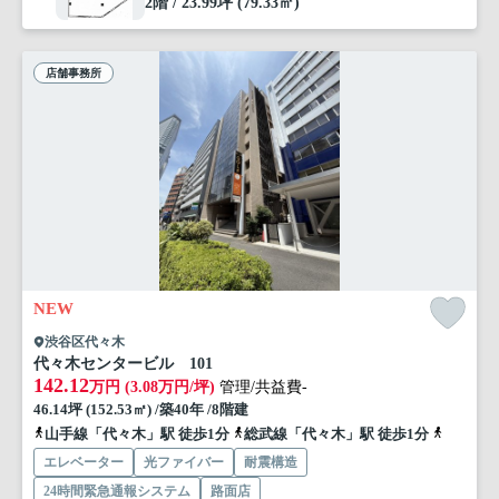
2階 / 23.99坪 (79.33㎡)
店舗事務所
NEW
渋谷区代々木
代々木センタービル 101
142.12
万円 (3.08万円/坪)
管理/共益費-
46.14坪 (152.53㎡) /築40年 /8階建
山手線「代々木」駅 徒歩1分
総武線「代々木」駅 徒歩1分
山手線「
エレベーター
光ファイバー
耐震構造
24時間緊急通報システム
路面店