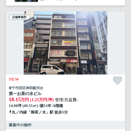
店舗事務所
NEW
千代田区神田駿河台
第一お茶の水ビル
18.15
万円 (1.21万円/坪)
管理/共益費-
14.98坪 (49.55㎡) /築53年 /6階建
丸ノ内線「御茶ノ水」駅 徒歩5分
募集中の物件