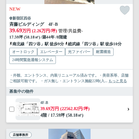
NEW
新宿区四谷
斉藤ビルディング 4F-B
39.69
万円 (2.26万円/坪)
管理/共益費-
17.59坪 (58.18㎡) /築44年 /8階建
南北線「四ツ谷」駅 徒歩9分
総武線「四ツ谷」駅 徒歩10分
オートロック
エレベーター
光ファイバー
耐震構造
24時間緊急通報システム
・外観、エントランス、内装リニューアル済みです。・美容系等、店舗
ご相談可能です。 ・ガス無し・エントランス施錠22時(入...
もっと見る
募集中の物件
4F-B
39.69万円 (22562.82円/坪)
4階 / 17.59坪 (58.18㎡)
店舗事務所