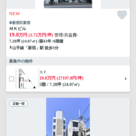
NEW
新宿区新宿
ＭＫビル
19.8
万円 (2.72万円/坪)
管理/共益費-
7.28坪 (24.07㎡) /築43年 /6階建
山手線「新宿」駅 徒歩3分
募集中の物件
５Ｆ
19.8万円 (27197.8円/坪)
5階 / 7.28坪 (24.07㎡)
店舗一部