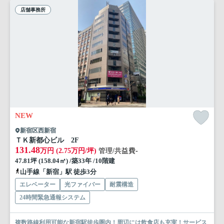
店舗事務所
NEW
新宿区西新宿
ＴＫ新都心ビル 2F
131.48
万円 (2.75万円/坪)
管理/共益費-
47.81坪 (158.04㎡) /築33年 /10階建
山手線「新宿」駅 徒歩3分
エレベーター
光ファイバー
耐震構造
24時間緊急通報システム
複数路線利用可能な新宿駅徒歩圏内！周辺には飲食店も充実！サービス