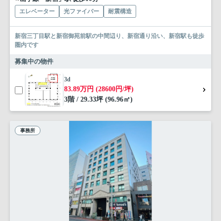
エレベーター
光ファイバー
耐震構造
新宿三丁目駅と新宿御苑前駅の中間辺り、新宿通り沿い、新宿駅も徒歩
圏内です
募集中の物件
3d
83.89万円 (28600円/坪)
3階 / 29.33坪 (96.96㎡)
事務所