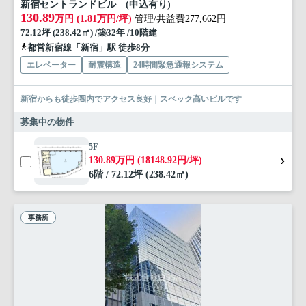
新宿セントランドビル (申込有り)
130.89
万円 (1.81万円/坪)
管理/共益費277,662円
72.12坪 (238.42㎡) /築32年 /10階建
都営新宿線「新宿」駅 徒歩8分
エレベーター
耐震構造
24時間緊急通報システム
新宿からも徒歩圏内でアクセス良好｜スペック高いビルです
募集中の物件
5F
130.89万円 (18148.92円/坪)
6階 / 72.12坪 (238.42㎡)
事務所