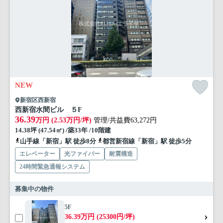
NEW
新宿区西新宿
西新宿水間ビル ５F
36.39
万円 (2.53万円/坪)
管理/共益費63,272円
14.38坪 (47.54㎡) /築33年 /10階建
山手線「新宿」駅 徒歩8分
都営新宿線「新宿」駅 徒歩5分
エレベーター
光ファイバー
耐震構造
24時間緊急通報システム
募集中の物件
5F
36.39万円 (25300円/坪)