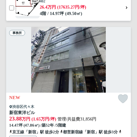
402
26.4万円 (17635.27円/坪)
4階 / 14.97坪 (49.50㎡)
事務所
NEW
渋谷区代々木
新宿東洋ビル
23.88
万円 (1.65万円/坪)
管理/共益費31,856円
14.47坪 (47.86㎡) /築52年 /5階建
京王線「新宿」駅 徒歩2分
都営新宿線「新宿」駅 徒歩3分
山手線「