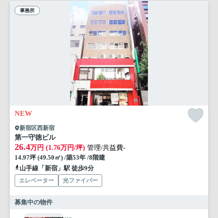
事務所
NEW
新宿区西新宿
第一守徳ビル
26.4
万円 (1.76万円/坪)
管理/共益費-
14.97坪 (49.50㎡) /築53年 /8階建
山手線「新宿」駅 徒歩9分
エレベーター
光ファイバー
募集中の物件