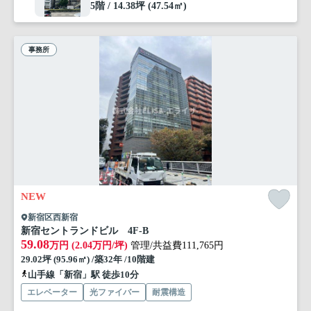
5階 / 14.38坪 (47.54㎡)
事務所
NEW
新宿区西新宿
新宿セントランドビル 4F-B
59.08
万円 (2.04万円/坪)
管理/共益費111,765円
29.02坪 (95.96㎡) /築32年 /10階建
山手線「新宿」駅 徒歩10分
エレベーター
光ファイバー
耐震構造