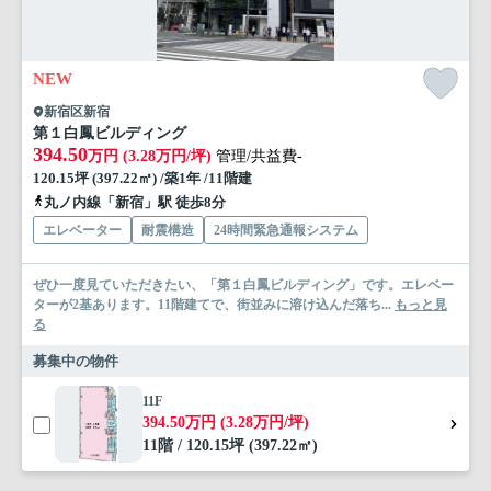
NEW
新宿区新宿
第１白鳳ビルディング
394.50
万円 (3.28万円/坪)
管理/共益費-
120.15坪 (397.22㎡) /築1年 /11階建
丸ノ内線「新宿」駅 徒歩8分
エレベーター
耐震構造
24時間緊急通報システム
ぜひ一度見ていただきたい、「第１白鳳ビルディング」です。エレベー
ターが2基あります。11階建てで、街並みに溶け込んだ落ち...
もっと見
る
募集中の物件
11F
394.50万円 (3.28万円/坪)
11階 / 120.15坪 (397.22㎡)