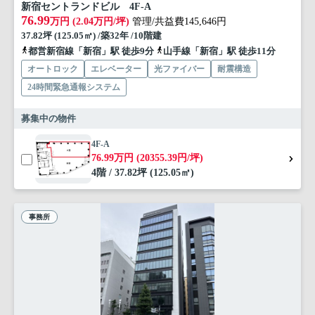
新宿セントランドビル 4F-A
76.99
万円 (2.04万円/坪)
管理/共益費145,646円
37.82坪 (125.05㎡) /築32年 /10階建
都営新宿線「新宿」駅 徒歩9分
山手線「新宿」駅 徒歩11分
オートロック
エレベーター
光ファイバー
耐震構造
24時間緊急通報システム
募集中の物件
4F-A
76.99万円 (20355.39円/坪)
4階 / 37.82坪 (125.05㎡)
事務所