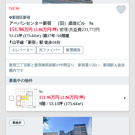
NEW
新宿区新宿
アーバンセンター新宿 （旧）成信ビル 9a
151.96
万円 (2.86万円/坪)
管理/共益費233,772円
53.13坪 (175.64㎡) /築37年 /10階建
山手線「新宿」駅 徒歩10分
エレベーター
光ファイバー
耐震構造
新宿三丁目駅と新宿御苑前駅の中間辺り、新宿通り沿い、新宿駅も徒歩
圏内です
募集中の物件
9a
151.96万円 (2.86万円/坪)
9階 / 53.13坪 (175.64㎡)
事務所