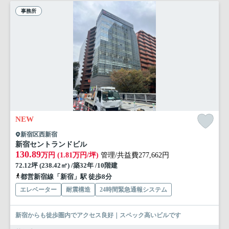
事務所
NEW
新宿区西新宿
新宿セントランドビル
130.89
万円 (1.81万円/坪)
管理/共益費277,662円
72.12坪 (238.42㎡) /築32年 /10階建
都営新宿線「新宿」駅 徒歩8分
エレベーター
耐震構造
24時間緊急通報システム
新宿からも徒歩圏内でアクセス良好｜スペック高いビルです