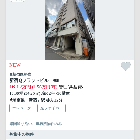
NEW
新宿区新宿
新宿Ｑフラットビル 908
16.17
万円 (1.56万円/坪)
管理/共益費-
10.36坪 (34.25㎡) /築52年 /10階建
埼京線「新宿」駅 徒歩15分
エレベーター
光ファイバー
靖国通り沿い、事務所物件のみ
募集中の物件