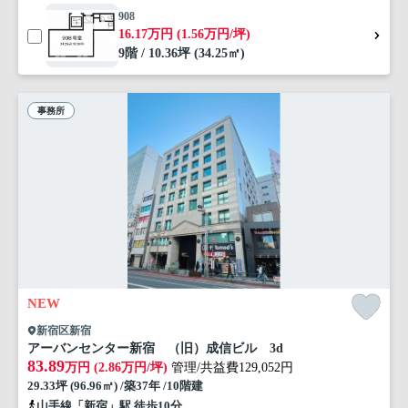
908
16.17万円 (1.56万円/坪)
9階 / 10.36坪 (34.25㎡)
事務所
NEW
新宿区新宿
アーバンセンター新宿 （旧）成信ビル 3d
83.89
万円 (2.86万円/坪)
管理/共益費129,052円
29.33坪 (96.96㎡) /築37年 /10階建
山手線「新宿」駅 徒歩10分