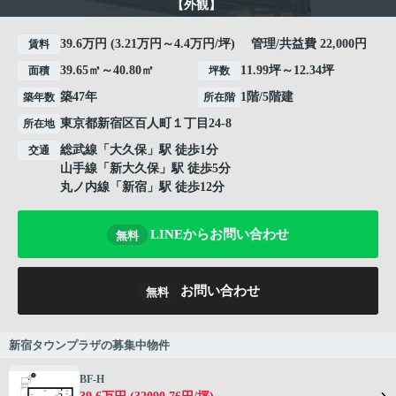
【外観】
39.6万円 (3.21万円～4.4万円/坪) 管理/共益費 22,000円
賃料
39.65㎡～40.80㎡
11.99坪～12.34坪
面積
坪数
築47年
1階/5階建
築年数
所在階
東京都
新宿区
百人町
１丁目24-8
所在地
総武線
「
大久保
」駅 徒歩1分
交通
山手線
「
新大久保
」駅 徒歩5分
丸ノ内線
「
新宿
」駅 徒歩12分
LINEからお問い合わせ
無料
お問い合わせ
無料
新宿タウンプラザの募集中物件
BF-H