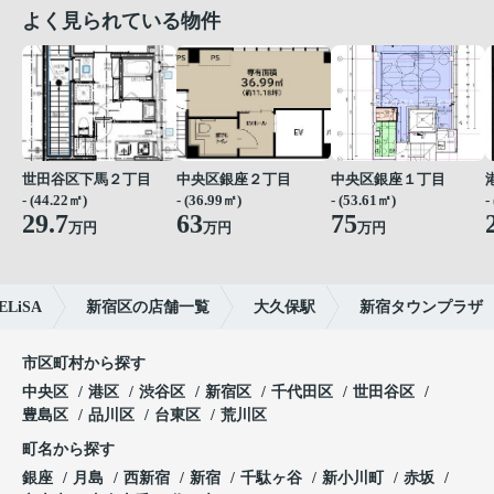
よく見られている物件
世田谷区下馬２丁目
中央区銀座２丁目
中央区銀座１丁目
- (44.22㎡)
- (36.99㎡)
- (53.61㎡)
-
29.7
63
75
万円
万円
万円
iSA
新宿区の店舗一覧
大久保駅
新宿タウンプラザ
市区町村から探す
中央区
港区
渋谷区
新宿区
千代田区
世田谷区
豊島区
品川区
台東区
荒川区
町名から探す
銀座
月島
西新宿
新宿
千駄ヶ谷
新小川町
赤坂