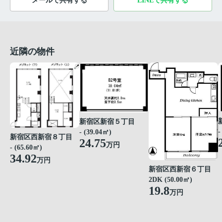
メールで共有する
LINEで共有する
近隣の物件
新宿区新宿５丁目
-
- (39.04㎡)
新宿区西新宿８丁目
24.75
万円
- (65.60㎡)
34.92
万円
新宿区西新宿６丁目
2DK (50.00㎡)
19.8
万円