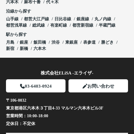
六本木
麻布十番
代々木
沿線から探す
山手線
都営大江戸線
日比谷線
銀座線
丸ノ内線
都営浅草線
総武線
有楽町線
都営新宿線
半蔵門線
駅から探す
月島
銀座
飯田橋
渋谷
東銀座
表参道
勝どき
新宿
新橋
六本木
株式会社ELiSA -エライザ-
03-6403-0924
お問い合わせ
〒106-0032
東京都港区六本木３丁目4-33 マルマン六本木ビル3F
営業時間：
10:00-18:00
定休日：
不定休