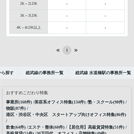
2K～2LDK
-
-
3K～3LDK
-
-
4K～4LDK以上
-
-
1
から探す
総武線の事務所一覧
総武線 水道橋駅の事務所一覧
おすすめこだわり特集
事業所(168件)
美容系オフィス特集(134件)
塾・スクール(98件)
物販(87件)
港区・渋谷区・中央区 スタートアップ向けオフィス特集(86件)
飲食(64件)
エステ・整体(60件)
【居住用】高級賃貸特集(51件)
高級賃貸(51件)
30万円代 オフィス・店舗特集(49件)