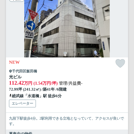
NEW
千代田区飯田橋
光ビル
112.42
万円 (1.54万円/坪)
管理/共益費-
72.99坪 (241.32㎡) /築41年 /6階建
総武線「水道橋」駅 徒歩6分
エレベーター
九段下駅徒歩4分。2駅利用できる立地となっていて、アクセスが良いで
す。
募集中の物件