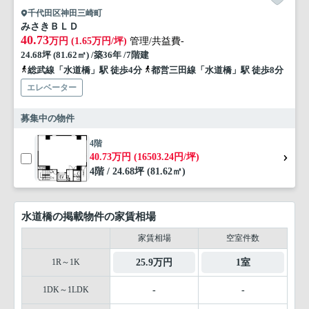
千代田区神田三崎町
みさきＢＬＤ
40.73
万円 (1.65万円/坪)
管理/共益費-
24.68坪 (81.62㎡) /築36年 /7階建
総武線「水道橋」駅 徒歩4分
都営三田線「水道橋」駅 徒歩8分
エレベーター
募集中の物件
4階
40.73万円 (16503.24円/坪)
4階 / 24.68坪 (81.62㎡)
水道橋の掲載物件の家賃相場
家賃相場
空室件数
1R～1K
25.9万円
1室
1DK～1LDK
-
-