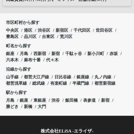
市区町村から探す
中央区
港区
渋谷区
新宿区
千代田区
世田谷区
豊島区
品川区
台東区
荒川区
町名から探す
銀座
月島
西新宿
新宿
千駄ヶ谷
新小川町
赤坂
六本木
麻布十番
代々木
沿線から探す
山手線
都営大江戸線
日比谷線
銀座線
丸ノ内線
都営浅草線
総武線
有楽町線
半蔵門線
都営新宿線
駅から探す
月島
銀座
東銀座
渋谷
飯田橋
表参道
新宿
勝どき
新橋
大門
株式会社ELiSA -エライザ-