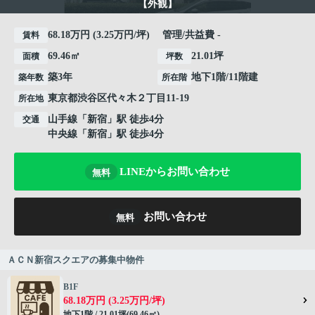
【外観】
68.18万円 (3.25万円/坪) 管理/共益費 -
賃料
69.46㎡
21.01坪
面積
坪数
築3年
地下1階/11階建
築年数
所在階
東京都
渋谷区
代々木
２丁目11-19
所在地
山手線
「
新宿
」駅 徒歩4分
交通
中央線
「
新宿
」駅 徒歩4分
LINEからお問い合わせ
無料
お問い合わせ
無料
ＡＣＮ新宿スクエアの募集中物件
B1F
68.18万円 (3.25万円/坪)
地下1階 / 21.01坪(69.46㎡)