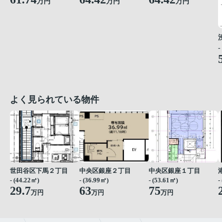
万円
万円
万円
-
よく見られている物件
世田谷区下馬２丁目
中央区銀座２丁目
中央区銀座１丁目
- (44.22㎡)
- (36.99㎡)
- (53.61㎡)
-
29.7
63
75
万円
万円
万円