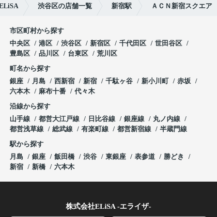
iSA
渋谷区の店舗一覧
新宿駅
ＡＣＮ新宿スクエア
市区町村から探す
中央区
港区
渋谷区
新宿区
千代田区
世田谷区
豊島区
品川区
台東区
荒川区
町名から探す
銀座
月島
西新宿
新宿
千駄ヶ谷
新小川町
赤坂
六本木
麻布十番
代々木
沿線から探す
山手線
都営大江戸線
日比谷線
銀座線
丸ノ内線
都営浅草線
総武線
有楽町線
都営新宿線
半蔵門線
駅から探す
月島
銀座
飯田橋
渋谷
東銀座
表参道
勝どき
新宿
新橋
六本木
株式会社ELiSA -エライザ-