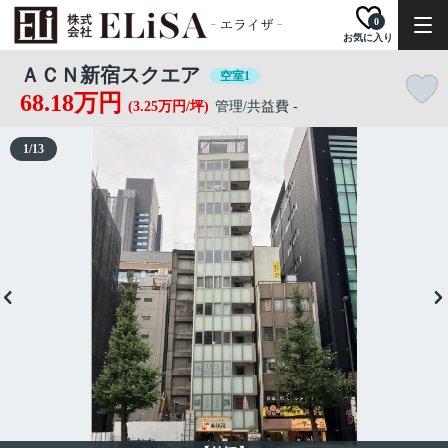
0
お気に入り
ＡＣＮ新宿スクエア
空室1
68.18万円
(3.25万円/坪)
管理/共益費 -
1
/
13