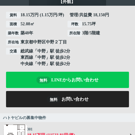
【外観】
18.15万円 (1.15万円/坪) 管理/共益費 18,150円
賃料
52.08㎡
15.75坪
面積
坪数
築48年
3階/5階建
築年数
所在階
東京都
中野区
中野
２丁目
所在地
総武線
「
中野
」駅 徒歩2分
交通
東西線
「
中野
」駅 徒歩2分
中央線
「
中野
」駅 徒歩2分
LINEからお問い合わせ
無料
お問い合わせ
無料
ハトヤビルの募集中物件
301