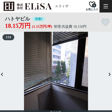
0
お気に入り
ハトヤビル
空室1
18.15万円
(1.15万円/坪)
管理/共益費 18,150円
1
/
14