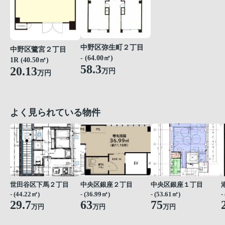
中野区弥生町２丁目
中野区鷺宮２丁目
- (64.00㎡)
1R (40.50㎡)
58.3
20.13
万円
万円
よく見られている物件
世田谷区下馬２丁目
中央区銀座２丁目
中央区銀座１丁目
- (44.22㎡)
- (36.99㎡)
- (53.61㎡)
-
29.7
63
75
万円
万円
万円