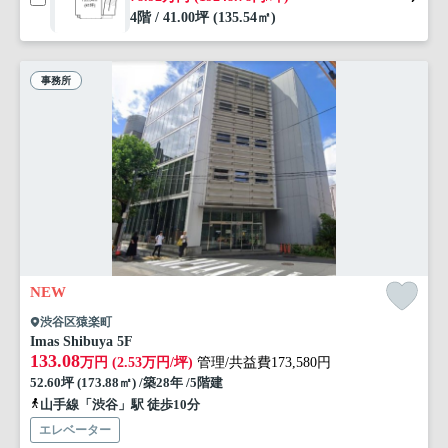
4階 / 41.00坪 (135.54㎡)
事務所
NEW
渋谷区猿楽町
Imas Shibuya 5F
133.08
万円 (2.53万円/坪)
管理/共益費173,580円
52.60坪 (173.88㎡) /築28年 /5階建
山手線「渋谷」駅 徒歩10分
エレベーター