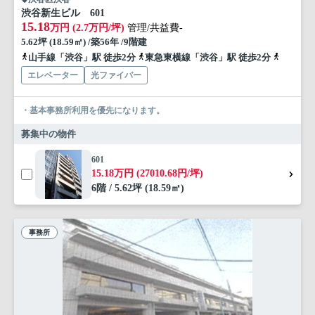
渋谷新生ビル 601
15.18
万円 (2.7万円/坪)
管理/共益費-
5.62坪 (18.59㎡) /築56年 /9階建
山手線「渋谷」駅 徒歩2分
東急東横線「渋谷」駅 徒歩2分
副都心線
エレベーター
光ファイバー
・基本事務所利用を優先になります。
募集中の物件
601
15.18万円 (27010.68円/坪)
6階 / 5.62坪 (18.59㎡)
事務所