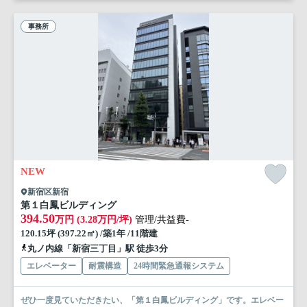
事務所
NEW
新宿区新宿
第１白鳳ビルディング
394.50
万円 (3.28万円/坪)
管理/共益費-
120.15坪 (397.22㎡) /築1年 /11階建
丸ノ内線「新宿三丁目」駅 徒歩3分
エレベーター
耐震構造
24時間緊急通報システム
ぜひ一度見ていただきたい、「第１白鳳ビルディング」です。エレベー