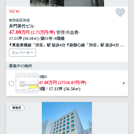
NEW
渋谷区渋谷
井門美竹ビル
47.08
万円 (2.75万円/坪)
管理/共益費-
17.11坪 (56.58㎡) /築51年 /6階建
東急東横線「渋谷」駅 徒歩4分
副都心線「渋谷」駅 徒歩4分
山手線
エレベーター
募集中の物件
3階D
47.08万円 (27516.07円/坪)
3階 / 17.11坪 (56.58㎡)
事務所