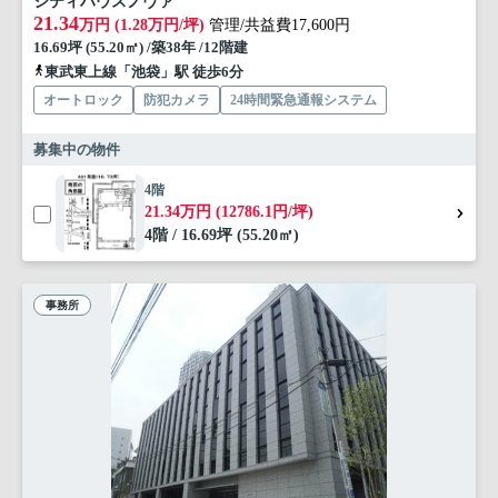
シティハウスノヴァ
21.34
万円 (1.28万円/坪)
管理/共益費17,600円
16.69坪 (55.20㎡) /築38年 /12階建
東武東上線「池袋」駅 徒歩6分
オートロック
防犯カメラ
24時間緊急通報システム
募集中の物件
4階
21.34万円 (12786.1円/坪)
4階 / 16.69坪 (55.20㎡)
事務所