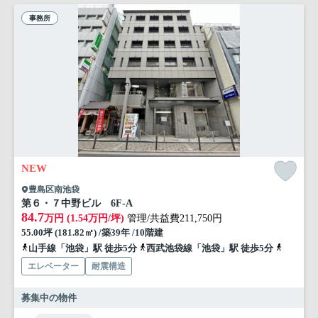
事務所
NEW
豊島区南池袋
第６・７中野ビル 6F-A
84.7
万円 (1.54万円/坪)
管理/共益費211,750円
55.00坪 (181.82㎡) /築39年 /10階建
山手線「池袋」駅 徒歩5分
西武池袋線「池袋」駅 徒歩5分
有楽町線
エレベーター
耐震構造
募集中の物件