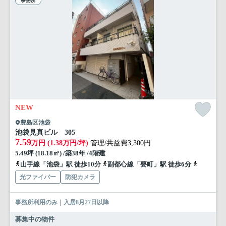
事務所
NEW
豊島区池袋
池袋見真ビル 305
7.59
万円 (1.38万円/坪)
管理/共益費3,300円
5.49坪 (18.18㎡) /築38年 /4階建
山手線「池袋」駅 徒歩10分
副都心線「要町」駅 徒歩6分
副都心線
光ファイバー
防犯カメラ
事務所利用のみ｜入居8月27日以降
募集中の物件