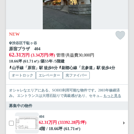
NEW
渋谷区千駄ヶ谷
原宿プラザ 404
62.31
万円 (3.34万円/坪)
管理/共益費30,000円
18.66坪 (61.71㎡) /築55年 /5階建
山手線「原宿」駅 徒歩9分
副都心線「北参道」駅 徒歩4分
オートロック
エレベーター
光ファイバー
オシャレなエリアにある、SOHO利用可能な物件です。2003年修繕済
み。 エントランスは大理石貼りで高級感があり、セキュ...
もっと見る
募集中の物件
404
62.31万円 (33392.28円/坪)
4階 / 18.66坪 (61.71㎡)