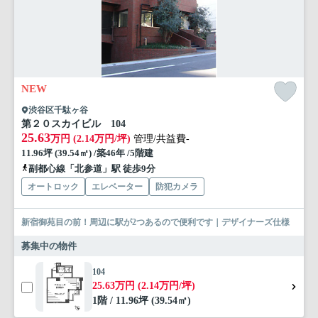
NEW
渋谷区千駄ヶ谷
第２０スカイビル 104
25.63
万円 (2.14万円/坪)
管理/共益費-
11.96坪 (39.54㎡) /築46年 /5階建
副都心線「北参道」駅 徒歩9分
オートロック
エレベーター
防犯カメラ
新宿御苑目の前！周辺に駅が2つあるので便利です｜デザイナーズ仕様
募集中の物件
104
25.63万円 (2.14万円/坪)
1階 / 11.96坪 (39.54㎡)