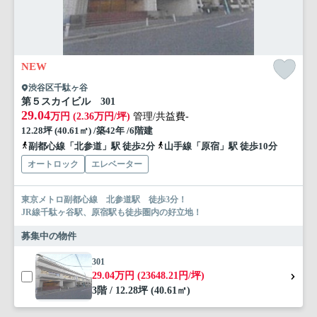
NEW
渋谷区千駄ヶ谷
第５スカイビル 301
29.04
万円 (2.36万円/坪)
管理/共益費-
12.28坪 (40.61㎡) /築42年 /6階建
副都心線「北参道」駅 徒歩2分
山手線「原宿」駅 徒歩10分
オートロック
エレベーター
東京メトロ副都心線 北参道駅 徒歩3分！
JR線千駄ヶ谷駅、原宿駅も徒歩圏内の好立地！
募集中の物件
301
29.04万円 (23648.21円/坪)
3階 / 12.28坪 (40.61㎡)