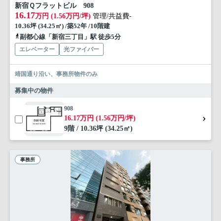
新宿Ｑフラットビル 908
16.17
万円 (1.56万円/坪)
管理/共益費-
10.36坪 (34.25㎡) /築52年 /10階建
副都心線「新宿三丁目」駅 徒歩5分
エレベーター
光ファイバー
靖国通り沿い、事務所物件のみ
募集中の物件
908
16.17万円 (1.56万円/坪)
9階 / 10.36坪 (34.25㎡)
事務所