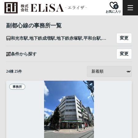
0
お気に入り
副都心線の事務所一覧
変更
和光市駅,地下鉄成増駅,地下鉄赤塚駅,平和台駅,氷川台駅,小竹向原駅,千川駅,要町駅,池袋駅,雑司が谷駅,西早稲田駅,東新宿駅,新宿三丁目駅,北参道駅,原宿駅,渋谷駅
変更
条件から探す
24
棟
25
件
事務所