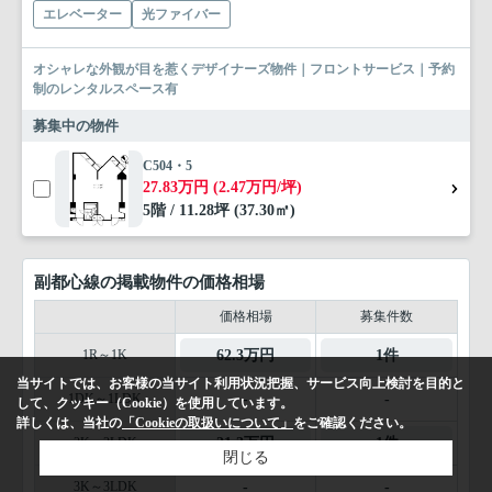
エレベーター
光ファイバー
オシャレな外観が目を惹くデザイナーズ物件｜フロントサービス｜予約
制のレンタルスペース有
募集中の物件
C504・5
27.83万円 (2.47万円/坪)
5階 / 11.28坪 (37.30㎡)
副都心線の掲載物件の価格相場
価格相場
募集件数
1R～1K
62.3万円
1件
当サイトでは、お客様の当サイト利用状況把握、サービス向上検討を目的と
1DK～1LDK
-
-
して、クッキー（Cookie）を使用しています。
詳しくは、当社の
「Cookieの取扱いについて」
をご確認ください。
2K～2LDK
21.3万円
1件
閉じる
3K～3LDK
-
-