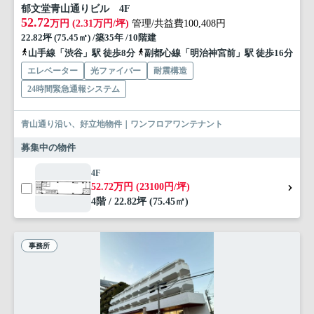
郁文堂青山通りビル 4F
52.72
万円 (2.31万円/坪)
管理/共益費100,408円
22.82坪 (75.45㎡) /築35年 /10階建
山手線「渋谷」駅 徒歩8分
副都心線「明治神宮前」駅 徒歩16分
エレベーター
光ファイバー
耐震構造
24時間緊急通報システム
青山通り沿い、好立地物件｜ワンフロアワンテナント
募集中の物件
4F
52.72万円 (23100円/坪)
4階 / 22.82坪 (75.45㎡)
事務所