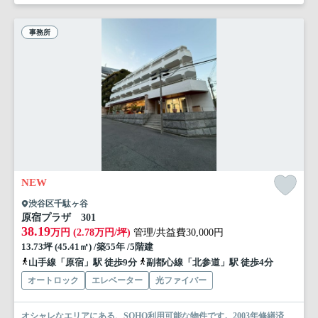
事務所
NEW
渋谷区千駄ヶ谷
原宿プラザ 301
38.19
万円 (2.78万円/坪)
管理/共益費30,000円
13.73坪 (45.41㎡) /築55年 /5階建
山手線「原宿」駅 徒歩9分
副都心線「北参道」駅 徒歩4分
オートロック
エレベーター
光ファイバー
オシャレなエリアにある、SOHO利用可能な物件です。2003年修繕済