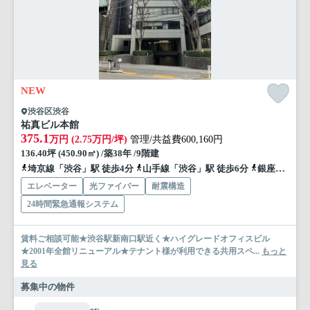
NEW
渋谷区渋谷
祐真ビル本館
375.1
万円 (2.75万円/坪)
管理/共益費600,160円
136.40坪 (450.90㎡) /築38年 /9階建
埼京線「渋谷」駅 徒歩4分
山手線「渋谷」駅 徒歩6分
銀座線「渋谷」駅 徒歩4分
エレベーター
光ファイバー
耐震構造
24時間緊急通報システム
賃料ご相談可能★渋谷駅新南口駅近く★ハイグレードオフィスビル
★2001年全館リニューアル★テナント様が利用できる共用スペ...
もっと
見る
募集中の物件