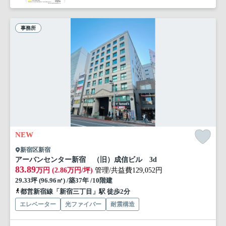
事務所
NEW
新宿区新宿
アーバンセンター新宿 （旧）成信ビル 3d
83.89
万円 (2.86万円/坪)
管理/共益費129,052円
29.33坪 (96.96㎡) /築37年 /10階建
都営新宿線「新宿三丁目」駅 徒歩2分
エレベーター
光ファイバー
耐震構造