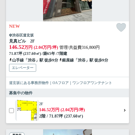
NEW
渋谷区道玄坂
見真ビル 2F
146.52
万円 (2.04万円/坪)
管理/共益費316,800円
71.87坪 (237.60㎡) /築65年 /7階建
山手線「渋谷」駅 徒歩9分
銀座線「渋谷」駅 徒歩9分
エレベーター
道玄坂にある事務所物件｜OAフロア｜ワンフロアワンテナント
募集中の物件
2F
146.52万円 (2.04万円/坪)
2階 / 71.87坪 (237.60㎡)