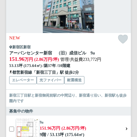
NEW
新宿区新宿
アーバンセンター新宿 （旧）成信ビル 9a
151.96
万円 (2.86万円/坪)
管理/共益費233,772円
53.13坪 (175.64㎡) /築37年 /10階建
都営新宿線「新宿三丁目」駅 徒歩2分
エレベーター
光ファイバー
耐震構造
新宿三丁目駅と新宿御苑前駅の中間辺り、新宿通り沿い、新宿駅も徒歩
圏内です
募集中の物件
9a
151.96万円 (2.86万円/坪)
9階 / 53.13坪 (175.64㎡)