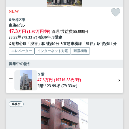
NEW
渋谷区東
東海ビル
47.3
万円 (1.97万円/坪)
管理/共益費66,000円
23.99坪 (79.33㎡) /築36年 /8階建
副都心線「渋谷」駅 徒歩9分
東急東横線「渋谷」駅 徒歩11分
エレベーター
インターネット対応
耐震構造
募集中の物件
２階
47.3万円 (19716.55円/坪)
2階 / 23.99坪 (79.33㎡)
事務所