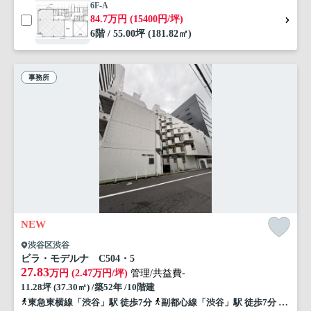
6F-A
84.7万円 (15400円/坪)
6階 / 55.00坪 (181.82㎡)
事務所
NEW
渋谷区渋谷
ビラ・モデルナ C504・5
27.83
万円 (2.47万円/坪)
管理/共益費-
11.28坪 (37.30㎡) /築52年 /10階建
東急東横線「渋谷」駅 徒歩7分
副都心線「渋谷」駅 徒歩7分
銀座線