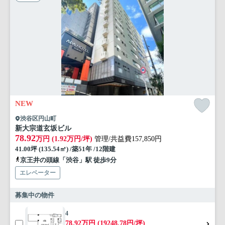
NEW
渋谷区円山町
新大宗道玄坂ビル
78.92
万円 (1.92万円/坪)
管理/共益費157,850円
41.00坪 (135.54㎡) /築51年 /12階建
京王井の頭線「渋谷」駅 徒歩9分
エレベーター
募集中の物件
4
78.92万円 (19248.78円/坪)