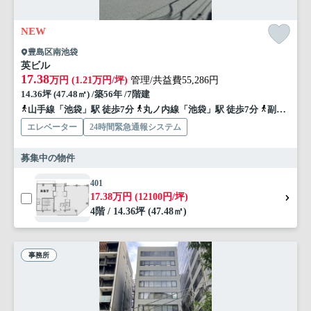
NEW
豊島区南池袋
英ビル
17.38
万円 (1.21万円/坪)
管理/共益費55,286円
14.36坪 (47.48㎡) /築56年 /7階建
山手線「池袋」駅 徒歩7分
丸ノ内線「池袋」駅 徒歩7分
副都心線「池袋」駅 徒歩7分
エレベーター
24時間緊急通報システム
募集中の物件
401
17.38万円 (12100円/坪)
4階 / 14.36坪 (47.48㎡)
事務所