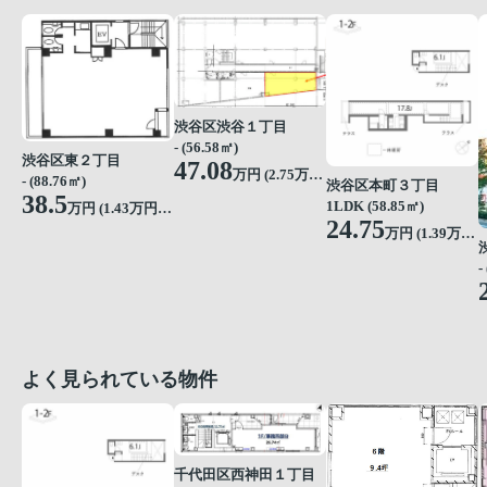
渋谷区渋谷１丁目
- (56.58㎡)
渋谷区東２丁目
47.08
万円 (
2.75
万円/坪)
- (88.76㎡)
渋谷区本町３丁目
38.5
1LDK (58.85㎡)
万円 (
1.43
万円/坪)
24.75
万円 (
1.39
万円/坪)
-
よく見られている物件
千代田区西神田１丁目