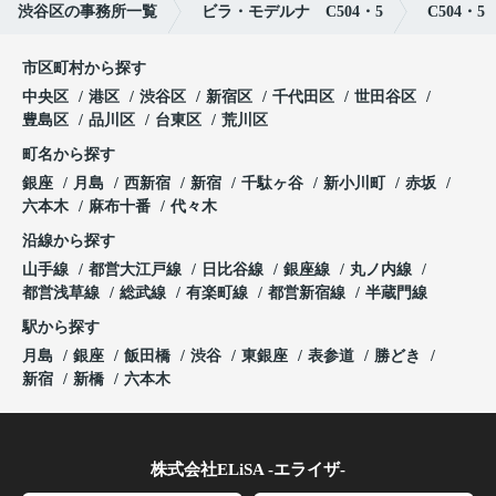
渋谷区の事務所一覧
ビラ・モデルナ C504・5
C504・5
市区町村から探す
中央区
港区
渋谷区
新宿区
千代田区
世田谷区
豊島区
品川区
台東区
荒川区
町名から探す
銀座
月島
西新宿
新宿
千駄ヶ谷
新小川町
赤坂
六本木
麻布十番
代々木
沿線から探す
山手線
都営大江戸線
日比谷線
銀座線
丸ノ内線
都営浅草線
総武線
有楽町線
都営新宿線
半蔵門線
駅から探す
月島
銀座
飯田橋
渋谷
東銀座
表参道
勝どき
新宿
新橋
六本木
株式会社ELiSA -エライザ-