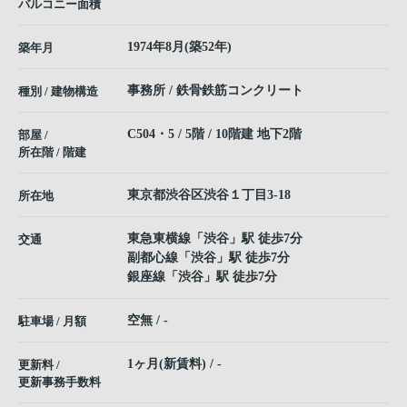
バルコニー面積
1974年8月(築52年)
築年月
事務所 / 鉄骨鉄筋コンクリート
種別 / 建物構造
C504・5 / 5階 / 10階建 地下2階
部屋 /
所在階 / 階建
東京都
渋谷区
渋谷
１丁目3-18
所在地
東急東横線
「
渋谷
」駅 徒歩7分
交通
副都心線
「
渋谷
」駅 徒歩7分
銀座線
「
渋谷
」駅 徒歩7分
空無 / -
駐車場 / 月額
1ヶ月(新賃料) / -
更新料 /
更新事務手数料