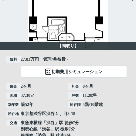
【間取り】
27.83万円 管理/共益費 -
賃料
初期費用シミュレーション
2ヶ月
0ヶ月
敷金
礼金
37.30㎡
11.28坪
面積
坪数
築52年
5階/10階建
築年数
所在階
東京都
渋谷区
渋谷
１丁目3-18
所在地
東急東横線
「
渋谷
」駅 徒歩7分
交通
副都心線
「
渋谷
」駅 徒歩7分
銀座線
「
渋谷
」駅 徒歩7分