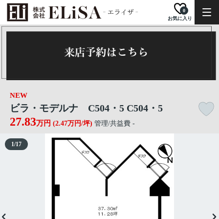
0
お気に入り
NEW
ビラ・モデルナ C504・5 C504・5
27.83
万円
(2.47万円/坪)
管理/共益費 -
1
/
17