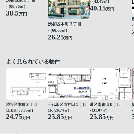
渋谷区東２丁目
- (43.49㎡)
40.15
- (88.76㎡)
万円
38.5
万円
渋谷区本町３丁目
-
- (60.66㎡)
26.25
万円
よく見られている物件
渋谷区本町３丁目
千代田区西神田１丁目
港区南青山５丁目
1LDK (58.85㎡)
1R (26.74㎡)
- (31.07㎡)
-
24.75
25.85
25.85
万円
万円
万円