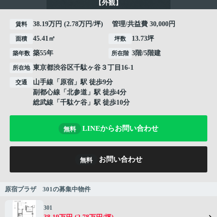
【外観】
38.19万円 (2.78万円/坪) 管理/共益費 30,000円
賃料
45.41㎡
13.73坪
面積
坪数
築55年
3階/5階建
築年数
所在階
東京都
渋谷区
千駄ヶ谷
３丁目16-1
所在地
山手線
「
原宿
」駅 徒歩9分
交通
副都心線
「
北参道
」駅 徒歩4分
総武線
「
千駄ケ谷
」駅 徒歩10分
LINEからお問い合わせ
無料
お問い合わせ
無料
原宿プラザ 301の募集中物件
301