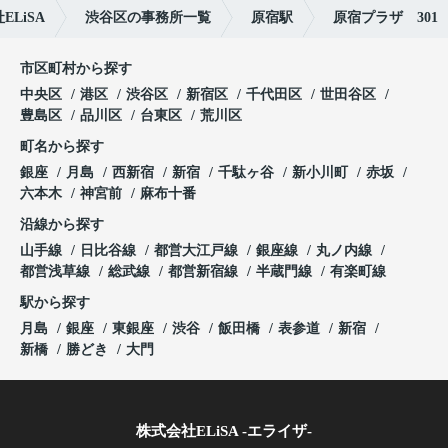
LiSA
渋谷区の事務所一覧
原宿駅
原宿プラザ 301
市区町村から探す
中央区
港区
渋谷区
新宿区
千代田区
世田谷区
豊島区
品川区
台東区
荒川区
町名から探す
銀座
月島
西新宿
新宿
千駄ヶ谷
新小川町
赤坂
六本木
神宮前
麻布十番
沿線から探す
山手線
日比谷線
都営大江戸線
銀座線
丸ノ内線
都営浅草線
総武線
都営新宿線
半蔵門線
有楽町線
駅から探す
月島
銀座
東銀座
渋谷
飯田橋
表参道
新宿
新橋
勝どき
大門
株式会社ELiSA -エライザ-