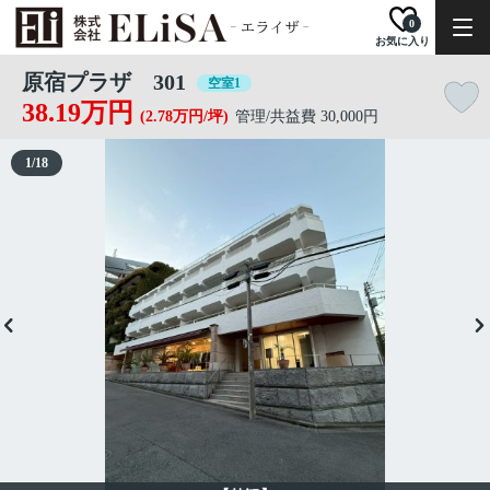
0
お気に入り
原宿プラザ 301
空室1
38.19万円
(2.78万円/坪)
管理/共益費 30,000円
1
/
18