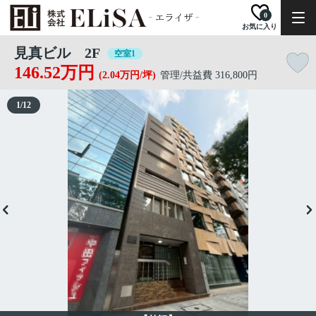
0
お気に入り
見真ビル 2F
空室1
146.52万円
(2.04万円/坪)
管理/共益費 316,800円
1
/
12