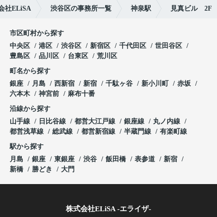
ELiSA
渋谷区の事務所一覧
神泉駅
見真ビル 2F
市区町村から探す
中央区
港区
渋谷区
新宿区
千代田区
世田谷区
豊島区
品川区
台東区
荒川区
町名から探す
銀座
月島
西新宿
新宿
千駄ヶ谷
新小川町
赤坂
六本木
神宮前
麻布十番
沿線から探す
山手線
日比谷線
都営大江戸線
銀座線
丸ノ内線
都営浅草線
総武線
都営新宿線
半蔵門線
有楽町線
駅から探す
月島
銀座
東銀座
渋谷
飯田橋
表参道
新宿
新橋
勝どき
大門
株式会社ELiSA -エライザ-