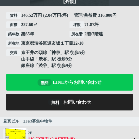
【外観】
146.52万円 (2.04万円/坪) 管理/共益費 316,800円
賃料
237.60㎡
71.87坪
面積
坪数
築65年
2階/7階建
築年数
所在階
東京都
渋谷区
道玄坂
１丁目22-10
所在地
京王井の頭線
「
神泉
」駅 徒歩5分
交通
山手線
「
渋谷
」駅 徒歩9分
銀座線
「
渋谷
」駅 徒歩9分
LINEからお問い合わせ
無料
お問い合わせ
無料
見真ビル 2Fの募集中物件
2F