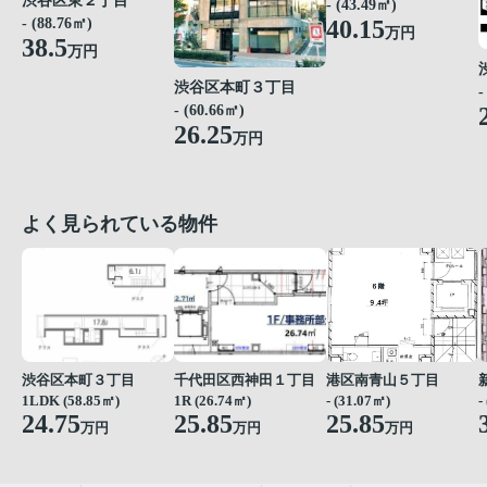
渋谷区東２丁目
- (43.49㎡)
40.15
- (88.76㎡)
万円
38.5
万円
渋谷区本町３丁目
-
- (60.66㎡)
26.25
万円
よく見られている物件
渋谷区本町３丁目
千代田区西神田１丁目
港区南青山５丁目
1LDK (58.85㎡)
1R (26.74㎡)
- (31.07㎡)
-
24.75
25.85
25.85
万円
万円
万円