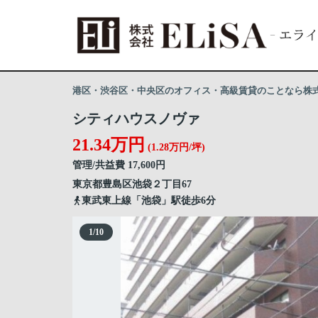
港区・渋谷区・中央区のオフィス・高級賃貸のことなら株式会
シティハウスノヴァ
21.34万円
(1.28万円/坪)
管理/共益費 17,600円
東京都
豊島区
池袋
２丁目67
東武東上線「池袋」駅徒歩6分
1
/
10