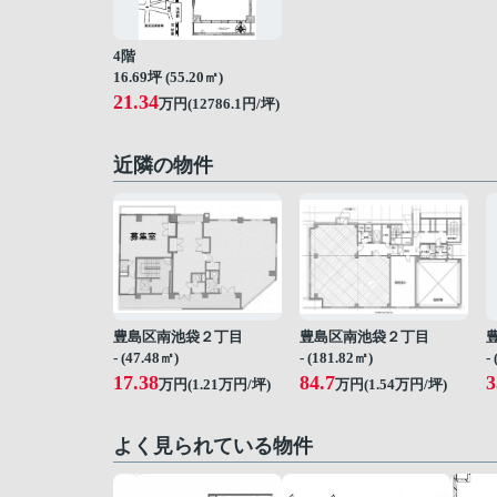
4階
16.69坪 (55.20㎡)
21.34
万円(12786.1円/坪)
近隣の物件
豊島区南池袋２丁目
豊島区南池袋２丁目
- (47.48㎡)
- (181.82㎡)
-
17.38
84.7
3
万円(
1.21
万円/坪)
万円(
1.54
万円/坪)
よく見られている物件