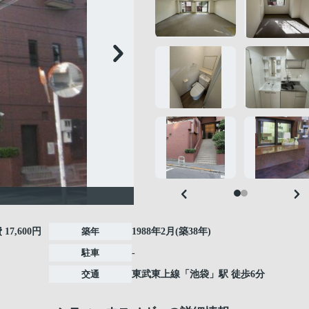
費
17,600円
築年
1988年2月(築38年)
駐車
-
交通
東武東上線
「
池袋
」駅 徒歩6分