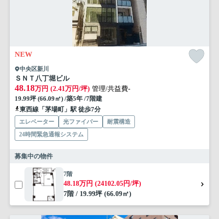
NEW
中央区新川
ＳＮＴ八丁堀ビル
48.18
万円 (2.41万円/坪)
管理/共益費-
19.99坪 (66.09㎡) /築5年 /7階建
東西線「茅場町」駅 徒歩7分
エレベーター
光ファイバー
耐震構造
24時間緊急通報システム
募集中の物件
7階
48.18万円 (24102.05円/坪)
7階 / 19.99坪 (66.09㎡)