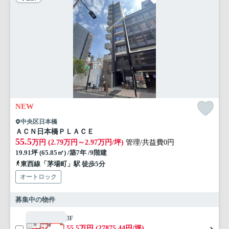
NEW
中央区日本橋
ＡＣＮ日本橋ＰＬＡＣＥ
55.5
万円 (2.79万円～2.97万円/坪)
管理/共益費0円
19.91坪 (65.85㎡) /築7年 /9階建
東西線「茅場町」駅 徒歩5分
オートロック
募集中の物件
3F
55.5万円 (27875.44円/坪)