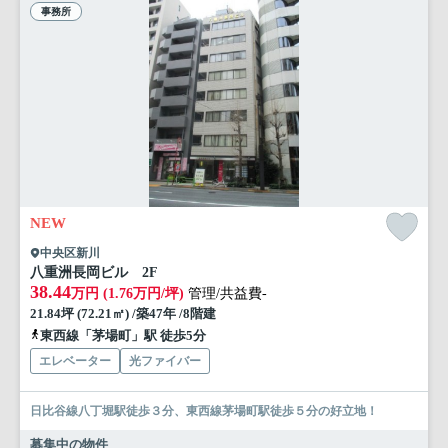
事務所
NEW
中央区新川
八重洲長岡ビル 2F
38.44
万円 (1.76万円/坪)
管理/共益費-
21.84坪 (72.21㎡) /築47年 /8階建
東西線「茅場町」駅 徒歩5分
エレベーター
光ファイバー
日比谷線八丁堀駅徒歩３分、東西線茅場町駅徒歩５分の好立地！
募集中の物件