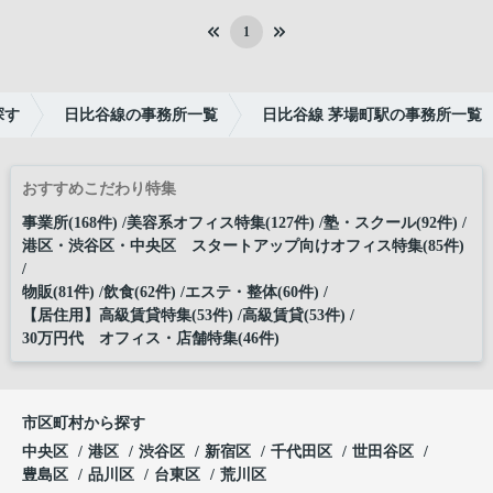
1
探す
日比谷線の事務所一覧
日比谷線 茅場町駅の事務所一覧
おすすめこだわり特集
事業所(168件)
美容系オフィス特集(127件)
塾・スクール(92件)
港区・渋谷区・中央区 スタートアップ向けオフィス特集(85件)
物販(81件)
飲食(62件)
エステ・整体(60件)
【居住用】高級賃貸特集(53件)
高級賃貸(53件)
30万円代 オフィス・店舗特集(46件)
市区町村から探す
中央区
港区
渋谷区
新宿区
千代田区
世田谷区
豊島区
品川区
台東区
荒川区