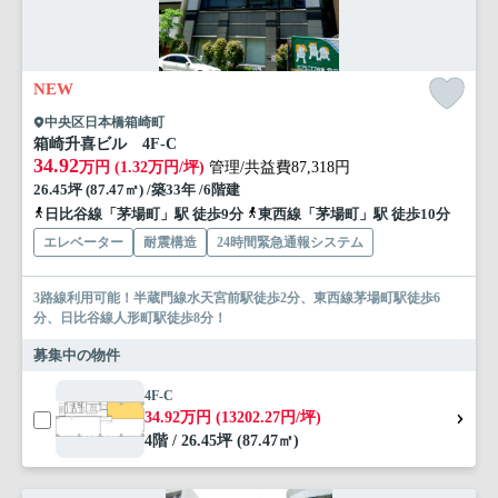
NEW
中央区日本橋箱崎町
箱崎升喜ビル 4F-C
34.92
万円 (1.32万円/坪)
管理/共益費87,318円
26.45坪 (87.47㎡) /築33年 /6階建
日比谷線「茅場町」駅 徒歩9分
東西線「茅場町」駅 徒歩10分
エレベーター
耐震構造
24時間緊急通報システム
3路線利用可能！半蔵門線水天宮前駅徒歩2分、東西線茅場町駅徒歩6
分、日比谷線人形町駅徒歩8分！
募集中の物件
4F-C
34.92万円 (13202.27円/坪)
4階 / 26.45坪 (87.47㎡)