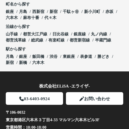
町名から探す
銀座
月島
西新宿
新宿
千駄ヶ谷
新小川町
赤坂
六本木
麻布十番
代々木
沿線から探す
山手線
都営大江戸線
日比谷線
銀座線
丸ノ内線
都営浅草線
総武線
有楽町線
都営新宿線
半蔵門線
駅から探す
月島
銀座
飯田橋
渋谷
東銀座
表参道
勝どき
新宿
新橋
六本木
株式会社ELiSA -エライザ-
03-6403-0924
お問い合わせ
〒106-0032
東京都港区六本木３丁目4-33 マルマン六本木ビル3F
営業時間：
10:00-18:00