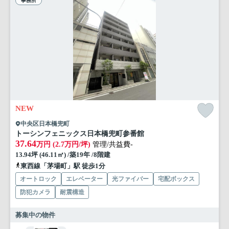
事務所
NEW
中央区日本橋兜町
トーシンフェニックス日本橋兜町参番館
37.64
万円 (2.7万円/坪)
管理/共益費-
13.94坪 (46.11㎡) /築19年 /8階建
東西線「茅場町」駅 徒歩1分
オートロック
エレベーター
光ファイバー
宅配ボックス
防犯カメラ
耐震構造
募集中の物件