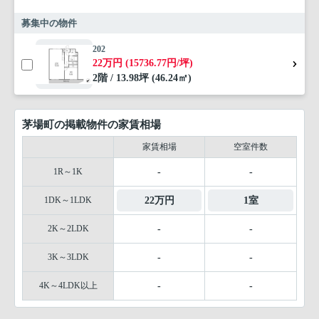
募集中の物件
202
22万円 (15736.77円/坪)
2階 / 13.98坪 (46.24㎡)
茅場町の掲載物件の家賃相場
家賃相場
空室件数
1R～1K
-
-
1DK～1LDK
22万円
1室
2K～2LDK
-
-
3K～3LDK
-
-
4K～4LDK以上
-
-