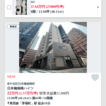
805
37.64万円 (27000円/坪)
8階 / 13.94坪 (46.11㎡)
事務所
NEW
中央区日本橋箱崎町
日本橋箱崎ハイツ
22
万円 (1.57万円/坪)
管理/共益費11,000円
13.98坪 (46.24㎡) /築44年 /14階建
東西線「茅場町」駅 徒歩10分