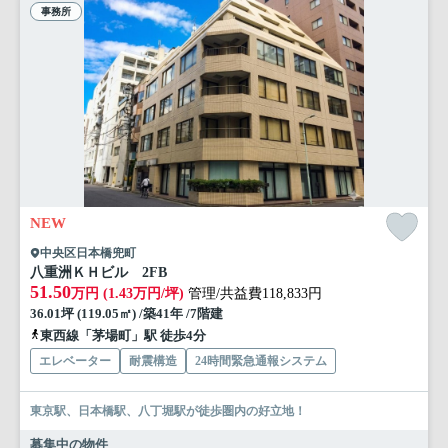
事務所
NEW
中央区日本橋兜町
八重洲ＫＨビル 2FB
51.50
万円 (1.43万円/坪)
管理/共益費118,833円
36.01坪 (119.05㎡) /築41年 /7階建
東西線「茅場町」駅 徒歩4分
エレベーター
耐震構造
24時間緊急通報システム
東京駅、日本橋駅、八丁堀駅が徒歩圏内の好立地！
募集中の物件