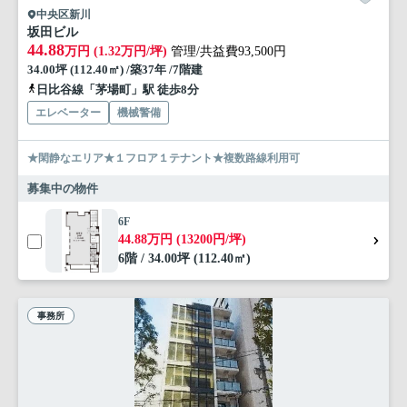
中央区新川
坂田ビル
44.88
万円 (1.32万円/坪)
管理/共益費93,500円
34.00坪 (112.40㎡) /築37年 /7階建
日比谷線「茅場町」駅 徒歩8分
エレベーター
機械警備
★閑静なエリア★１フロア１テナント★複数路線利用可
募集中の物件
6F
44.88万円 (13200円/坪)
6階 / 34.00坪 (112.40㎡)
事務所