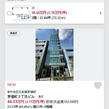
2F
38.44万円 (1.76万円/坪)
2階 / 21.84坪 (72.21㎡)
事務所
NEW
中央区日本橋茅場町
茅場町２丁目ビル ８F
44.13
万円 (1.73万円/坪)
管理/共益費102,949円
25.53坪 (84.40㎡) /築25年 /9階建