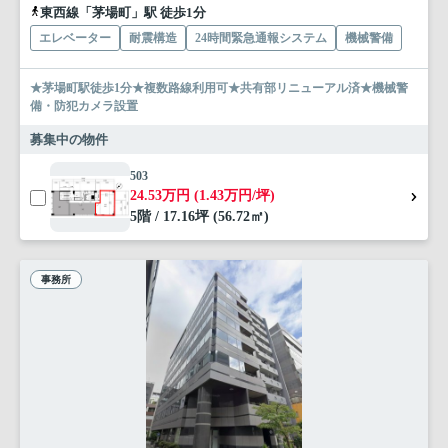
東西線「茅場町」駅 徒歩1分
エレベーター
耐震構造
24時間緊急通報システム
機械警備
★茅場町駅徒歩1分★複数路線利用可★共有部リニューアル済★機械警
備・防犯カメラ設置
募集中の物件
503
24.53万円 (1.43万円/坪)
5階 / 17.16坪 (56.72㎡)
事務所