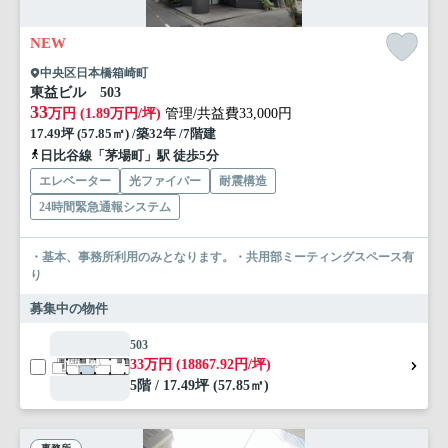
NEW
中央区日本橋箱崎町
東益ビル 503
33
万円 (1.89万円/坪)
管理/共益費33,000円
17.49坪 (57.85㎡) /築32年 /7階建
日比谷線「茅場町」駅 徒歩5分
エレベーター
光ファイバー
耐震構造
24時間緊急通報システム
・基本、事務所利用のみとなります。・共用部ミーティングスペース有
り
募集中の物件
503
33万円 (18867.92円/坪)
5階 / 17.49坪 (57.85㎡)