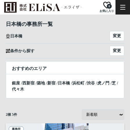
0
お気に入り
日本橋の事務所一覧
変更
日本橋
変更
条件から探す
おすすめのエリア
銀座
/
西新宿
/
築地
/
新宿
/
日本橋
/
浜松町
/
渋谷
/
虎ノ門
/
芝
/
代々木
2
棟
5
件
事務所