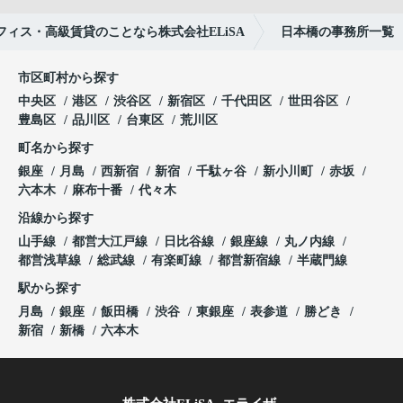
ィス・高級賃貸のことなら株式会社ELiSA
日本橋の事務所一覧
市区町村から探す
中央区
港区
渋谷区
新宿区
千代田区
世田谷区
豊島区
品川区
台東区
荒川区
町名から探す
銀座
月島
西新宿
新宿
千駄ヶ谷
新小川町
赤坂
六本木
麻布十番
代々木
沿線から探す
山手線
都営大江戸線
日比谷線
銀座線
丸ノ内線
都営浅草線
総武線
有楽町線
都営新宿線
半蔵門線
駅から探す
月島
銀座
飯田橋
渋谷
東銀座
表参道
勝どき
新宿
新橋
六本木