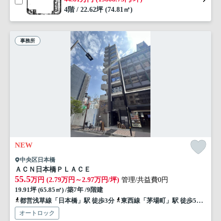
4階 / 22.62坪 (74.81㎡)
事務所
NEW
中央区日本橋
ＡＣＮ日本橋ＰＬＡＣＥ
55.5
万円 (2.79万円～2.97万円/坪)
管理/共益費0円
19.91坪 (65.85㎡) /築7年 /9階建
都営浅草線「日本橋」駅 徒歩3分
東西線「茅場町」駅 徒歩5分
東西
オートロック