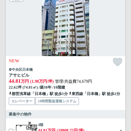
NEW
中央区日本橋
アサヒビル
44.81
万円 (1.98万円/坪)
管理/共益費74,679円
22.62坪 (74.81㎡) /築38年 /10階建
都営浅草線「日本橋」駅 徒歩1分
東西線「日本橋」駅 徒歩2分
エレベーター
24時間緊急通報システム
募集中の物件
4階
44.81万円 (19808.75円/坪)