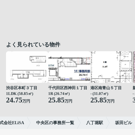
よく見られている物件
渋谷区本町３丁目
千代田区西神田１丁目
港区南青山５丁目
1LDK (58.85㎡)
1R (26.74㎡)
- (31.07㎡)
-
24.75
25.85
25.85
万円
万円
万円
会社ELiSA
中央区の事務所一覧
八丁堀駅
坂田ビル