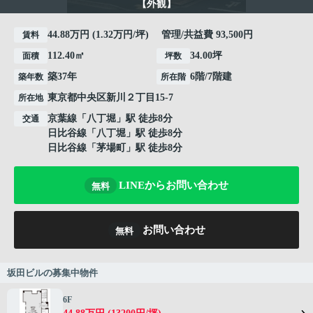
【外観】
44.88万円 (1.32万円/坪) 管理/共益費 93,500円
賃料
112.40㎡
34.00坪
面積
坪数
築37年
6階/7階建
築年数
所在階
東京都
中央区
新川
２丁目15-7
所在地
京葉線
「
八丁堀
」駅 徒歩8分
交通
日比谷線
「
八丁堀
」駅 徒歩8分
日比谷線
「
茅場町
」駅 徒歩8分
LINEからお問い合わせ
無料
お問い合わせ
無料
坂田ビルの募集中物件
6F