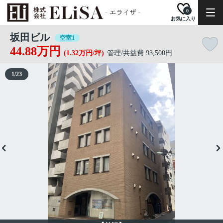
0
お気に入り
坂田ビル
空室1
44.88万円
(1.32万円/坪)
管理/共益費 93,500円
1
/
23