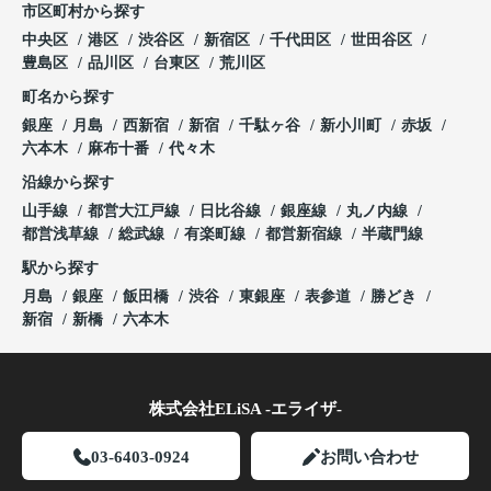
市区町村から探す
中央区
港区
渋谷区
新宿区
千代田区
世田谷区
豊島区
品川区
台東区
荒川区
町名から探す
銀座
月島
西新宿
新宿
千駄ヶ谷
新小川町
赤坂
六本木
麻布十番
代々木
沿線から探す
山手線
都営大江戸線
日比谷線
銀座線
丸ノ内線
都営浅草線
総武線
有楽町線
都営新宿線
半蔵門線
駅から探す
月島
銀座
飯田橋
渋谷
東銀座
表参道
勝どき
新宿
新橋
六本木
株式会社ELiSA -エライザ-
03-6403-0924
お問い合わせ