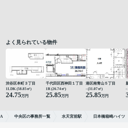
よく見られている物件
渋谷区本町３丁目
千代田区西神田１丁目
港区南青山５丁目
1LDK (58.85㎡)
1R (26.74㎡)
- (31.07㎡)
-
24.75
25.85
25.85
万円
万円
万円
A
中央区の事務所一覧
水天宮前駅
日本橋箱崎ハイツ