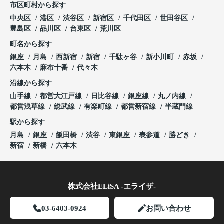
市区町村から探す
中央区
港区
渋谷区
新宿区
千代田区
世田谷区
豊島区
品川区
台東区
荒川区
町名から探す
銀座
月島
西新宿
新宿
千駄ヶ谷
新小川町
赤坂
六本木
麻布十番
代々木
沿線から探す
山手線
都営大江戸線
日比谷線
銀座線
丸ノ内線
都営浅草線
総武線
有楽町線
都営新宿線
半蔵門線
駅から探す
月島
銀座
飯田橋
渋谷
東銀座
表参道
勝どき
新宿
新橋
六本木
株式会社ELiSA -エライザ-
03-6403-0924
お問い合わせ