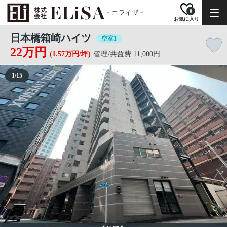
0
お気に入り
日本橋箱崎ハイツ
空室1
22万円
(1.57万円/坪)
管理/共益費 11,000円
1
/
15