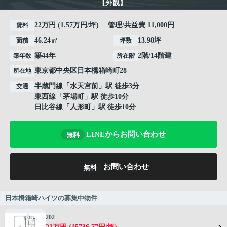
【外観】
22万円 (1.57万円/坪) 管理/共益費 11,000円
賃料
46.24㎡
13.98坪
面積
坪数
築44年
2階/14階建
築年数
所在階
東京都
中央区
日本橋箱崎町
28
所在地
半蔵門線
「
水天宮前
」駅 徒歩3分
交通
東西線
「
茅場町
」駅 徒歩10分
日比谷線
「
人形町
」駅 徒歩10分
LINEからお問い合わせ
無料
お問い合わせ
無料
日本橋箱崎ハイツの募集中物件
202