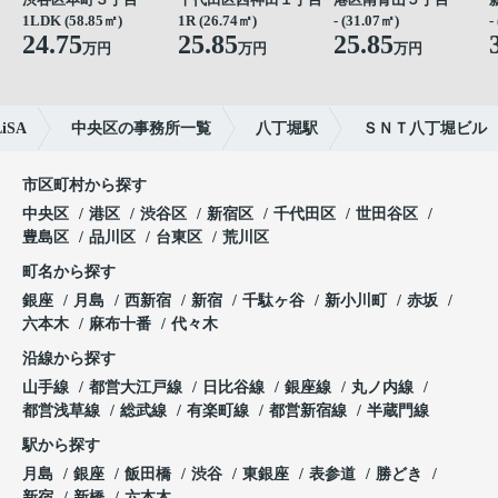
1LDK (58.85㎡)
1R (26.74㎡)
- (31.07㎡)
-
24.75
25.85
25.85
万円
万円
万円
SA
中央区の事務所一覧
八丁堀駅
ＳＮＴ八丁堀ビル
市区町村から探す
中央区
港区
渋谷区
新宿区
千代田区
世田谷区
豊島区
品川区
台東区
荒川区
町名から探す
銀座
月島
西新宿
新宿
千駄ヶ谷
新小川町
赤坂
六本木
麻布十番
代々木
沿線から探す
山手線
都営大江戸線
日比谷線
銀座線
丸ノ内線
都営浅草線
総武線
有楽町線
都営新宿線
半蔵門線
駅から探す
月島
銀座
飯田橋
渋谷
東銀座
表参道
勝どき
新宿
新橋
六本木