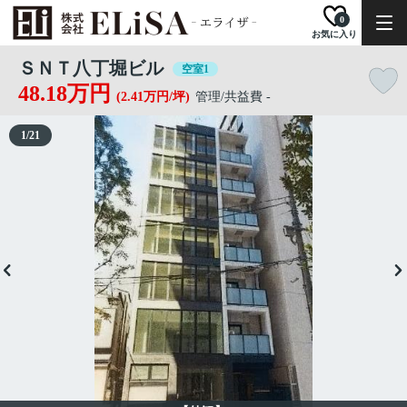
0
お気に入り
ＳＮＴ八丁堀ビル
空室1
48.18万円
(2.41万円/坪)
管理/共益費 -
1
/
21