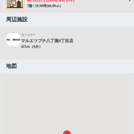
48.18万円 (24102.05円/坪)
7階 / 19.99坪(66.09㎡)
周辺施設
スーパー
マルエツプチ八丁堀4丁目店
425ｍ（6分）
地図