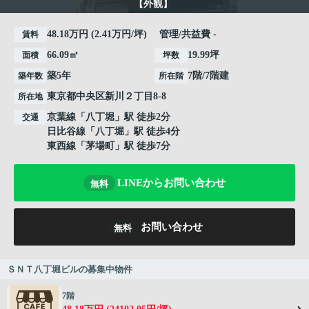
【外観】
48.18万円 (2.41万円/坪) 管理/共益費 -
賃料
66.09㎡
19.99坪
面積
坪数
築5年
7階/7階建
築年数
所在階
東京都
中央区
新川
２丁目8-8
所在地
京葉線
「
八丁堀
」駅 徒歩2分
交通
日比谷線
「
八丁堀
」駅 徒歩4分
東西線
「
茅場町
」駅 徒歩7分
LINEからお問い合わせ
無料
お問い合わせ
無料
ＳＮＴ八丁堀ビルの募集中物件
7階