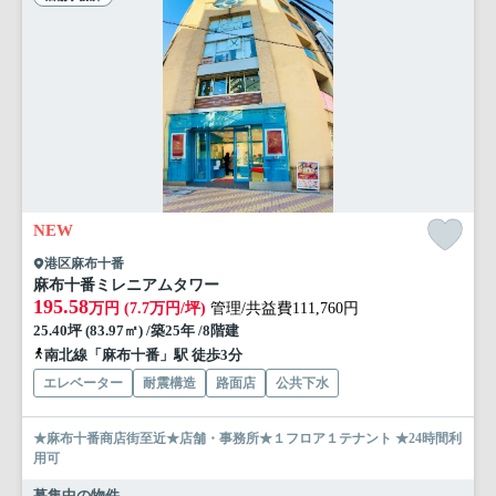
NEW
港区麻布十番
麻布十番ミレニアムタワー
195.58
万円 (7.7万円/坪)
管理/共益費111,760円
25.40坪 (83.97㎡) /築25年 /8階建
南北線「麻布十番」駅 徒歩3分
エレベーター
耐震構造
路面店
公共下水
★麻布十番商店街至近★店舗・事務所★１フロア１テナント ★24時間利
用可
募集中の物件