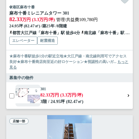
港区麻布十番
麻布十番ミレニアムタワー 301
82.33
万円 (3.3万円/坪)
管理/共益費109,780円
24.95坪 (82.47㎡) /築25年 /8階建
都営大江戸線「麻布十番」駅 徒歩4分
南北線「麻布十番」駅 徒歩4分
エレベーター
耐震構造
★麻布十番駅徒歩1分の駅近立地★大江戸線・南北線利用可でアクセス
良好★麻布十番商店街至近の好ロケーション★視認性の高いガ...
もっと
見る
募集中の物件
301
82.33万円 (3.3万円/坪)
3階 / 24.95坪 (82.47㎡)
店舗一部