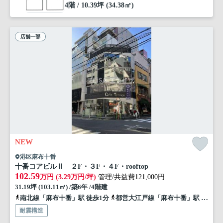
4階 / 10.39坪 (34.38㎡)
店舗一部
NEW
港区麻布十番
十番コアビルⅡ ２F・３F・４F・rooftop
102.59
万円 (3.29万円/坪)
管理/共益費121,000円
31.19坪 (103.11㎡) /築6年 /4階建
南北線「麻布十番」駅 徒歩1分
都営大江戸線「麻布十番」駅 徒歩1分
耐震構造