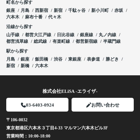
町名から探す
銀座
月島
西新宿
新宿
千駄ヶ谷
新小川町
赤坂
六本木
麻布十番
代々木
沿線から探す
山手線
都営大江戸線
日比谷線
銀座線
丸ノ内線
都営浅草線
総武線
有楽町線
都営新宿線
半蔵門線
駅から探す
月島
銀座
飯田橋
渋谷
東銀座
表参道
勝どき
新宿
新橋
六本木
株式会社ELiSA -エライザ-
03-6403-0924
お問い合わせ
〒106-0032
東京都港区六本木３丁目4-33 マルマン六本木ビル3F
営業時間：
10:00-18:00