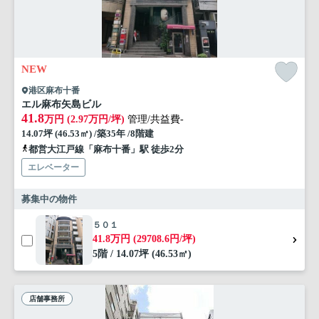
NEW
港区麻布十番
エル麻布矢島ビル
41.8
万円 (2.97万円/坪)
管理/共益費-
14.07坪 (46.53㎡) /築35年 /8階建
都営大江戸線「麻布十番」駅 徒歩2分
エレベーター
募集中の物件
５０１
41.8万円 (29708.6円/坪)
5階 / 14.07坪 (46.53㎡)
店舗事務所