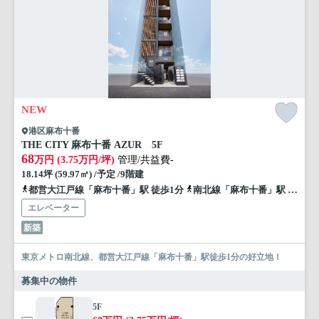
NEW
港区麻布十番
THE CITY 麻布十番 AZUR 5F
68
万円 (3.75万円/坪)
管理/共益費-
18.14坪 (59.97㎡) /予定 /9階建
都営大江戸線「麻布十番」駅 徒歩1分
南北線「麻布十番」駅 徒歩1分
エレベーター
新築
東京メトロ南北線、都営大江戸線「麻布十番」駅徒歩1分の好立地！
募集中の物件
5F