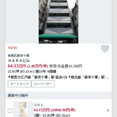
NEW
港区麻布十番
ＨＡＲＡビル
64.13
万円 (2.48万円/坪)
管理/共益費16,500円
25.81坪 (85.35㎡) /築33年 /6階建
都営大江戸線「麻布十番」駅 徒歩1分
南北線「麻布十番」駅 徒歩3分
オートロック
エレベーター
募集中の物件
２０１
64.13万円 (24846.96円/坪)
2階 / 25.81坪 (85.35㎡)