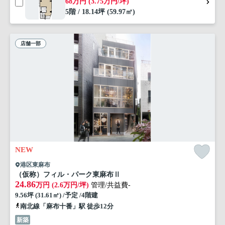
68万円 (3.75万円/坪)
5階 / 18.14坪 (59.97㎡)
店舗一部
NEW
港区東麻布
（仮称）フィル・パーク東麻布Ⅱ
24.86
万円 (2.6万円/坪)
管理/共益費-
9.56坪 (31.61㎡) /予定 /4階建
南北線「麻布十番」駅 徒歩12分
新築