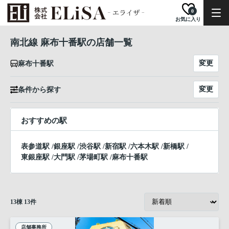
0
お気に入り
南北線 麻布十番駅の店舗一覧
変更
麻布十番駅
変更
条件から探す
おすすめの駅
表参道駅
/
銀座駅
/
渋谷駅
/
新宿駅
/
六本木駅
/
新橋駅
/
東銀座駅
/
大門駅
/
茅場町駅
/
麻布十番駅
13
棟
13
件
店舗事務所