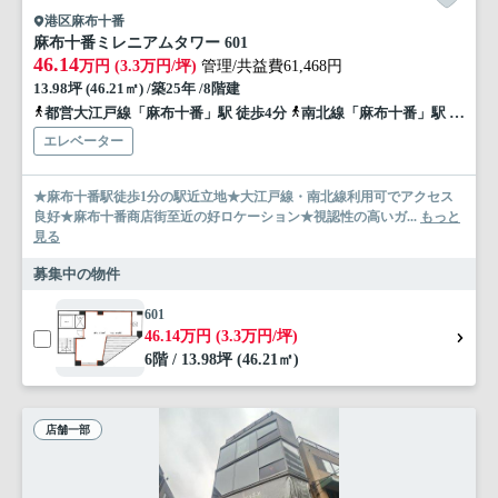
港区麻布十番
麻布十番ミレニアムタワー 601
46.14
万円 (3.3万円/坪)
管理/共益費61,468円
13.98坪 (46.21㎡) /築25年 /8階建
都営大江戸線「麻布十番」駅 徒歩4分
南北線「麻布十番」駅 徒歩4分
エレベーター
★麻布十番駅徒歩1分の駅近立地★大江戸線・南北線利用可でアクセス
良好★麻布十番商店街至近の好ロケーション★視認性の高いガ...
もっと
見る
募集中の物件
601
46.14万円 (3.3万円/坪)
6階 / 13.98坪 (46.21㎡)
店舗一部