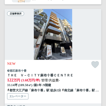
店舗事務所
NEW
港区麻布十番
ＴＨＥ Ｖ－ＣＩＴＹ麻布十番ＣＥＮＴＲＥ
122
万円 (3.68万円/坪)
管理/共益費-
33.14坪 (109.58㎡) /築1年 /9階建
都営大江戸線「麻布十番」駅 徒歩2分
南北線「麻布十番」駅 徒歩4分
エレベーター