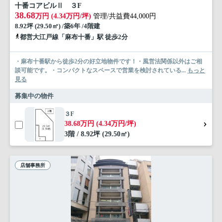
十番コアビルⅡ ３F
38.68
万円 (4.34万円/坪)
管理/共益費44,000円
8.92坪 (29.50㎡) /築6年 /4階建
都営大江戸線「麻布十番」駅 徒歩2分
・麻布十番駅から徒歩2分の好立地物件です！・風営法関係以外はご相
談可能です。・コンパクトなスペースで営業を検討されている...
もっと
見る
募集中の物件
３F
38.68万円 (4.34万円/坪)
3階 / 8.92坪 (29.50㎡)
店舗事務所