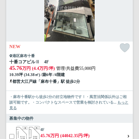
NEW
港区麻布十番
十番コアビルⅡ 4F
45.76
万円 (4.4万円/坪)
管理/共益費55,000円
10.39坪 (34.38㎡) /築6年 /4階建
都営大江戸線「麻布十番」駅 徒歩2分
・麻布十番駅から徒歩2分の好立地物件です！・風営法関係以外はご相
談可能です。・コンパクトなスペースで営業を検討されている...
もっと
見る
募集中の物件
4F
45.76万円 (44042.35円/坪)