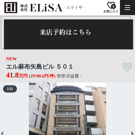
0
お気に入り
NEW
エル麻布矢島ビル ５０１
41.8
万円
(29708.6円/坪)
管理/共益費 -
1
/
11