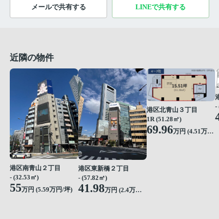
メールで共有する
LINEで共有する
近隣の物件
-
港区北青山３丁目
1R (51.28㎡)
69.96
万円 (
4.51
万円/坪)
港区南青山２丁目
港区東新橋２丁目
- (32.53㎡)
- (57.82㎡)
55
41.98
万円 (
5.59
万円/坪)
万円 (
2.4
万円/坪)