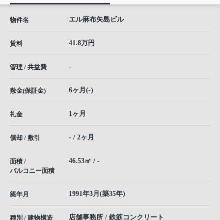
エル麻布矢島ビル
物件名
41.8万円
賃料
-
管理 / 共益費
6ヶ月(-)
敷金(保証金)
1ヶ月
礼金
- / 2ヶ月
償却 / 敷引
46.53㎡ / -
面積 /
バルコニー面積
1991年3月(築35年)
築年月
店舗事務所 / 鉄筋コンクリート
種別 / 建物構造