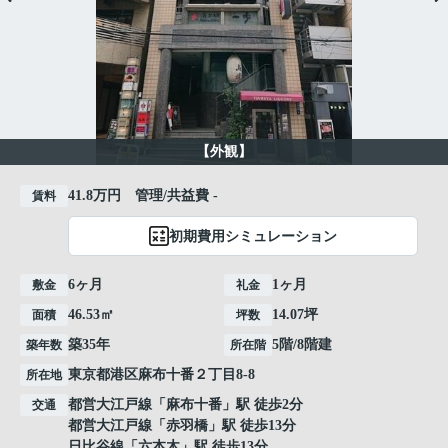
【外観】
41.8万円 管理/共益費 -
賃料
初期費用シミュレーション
6ヶ月
1ヶ月
敷金
礼金
46.53㎡
14.07坪
面積
坪数
築35年
5階/8階建
築年数
所在階
東京都
港区
麻布十番
２丁目8-8
所在地
都営大江戸線
「
麻布十番
」駅 徒歩2分
交通
都営大江戸線
「
赤羽橋
」駅 徒歩13分
日比谷線
「
六本木
」駅 徒歩13分