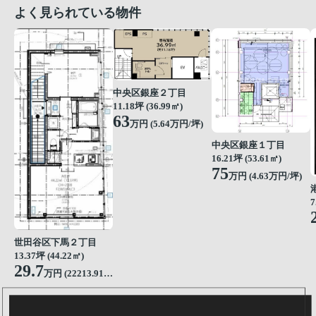
よく見られている物件
中央区銀座２丁目
11.18坪 (36.99㎡)
63
万円 (5.64万円/坪)
中央区銀座１丁目
16.21坪 (53.61㎡)
75
万円 (4.63万円/坪)
7
世田谷区下馬２丁目
13.37坪 (44.22㎡)
29.7
万円 (22213.91円/坪)