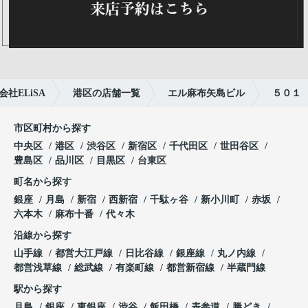
社ELiSA
港区の店舗一覧
エル麻布矢島ビル
５０１
市区町村から探す
中央区
港区
渋谷区
新宿区
千代田区
世田谷区
豊島区
品川区
目黒区
台東区
町名から探す
銀座
月島
新宿
西新宿
千駄ヶ谷
新小川町
赤坂
六本木
麻布十番
代々木
沿線から探す
山手線
都営大江戸線
日比谷線
銀座線
丸ノ内線
都営浅草線
総武線
有楽町線
都営新宿線
半蔵門線
駅から探す
月島
銀座
東銀座
渋谷
飯田橋
表参道
勝どき