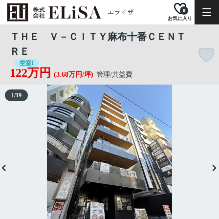
0
お気に入り
ＴＨＥ Ｖ－ＣＩＴＹ麻布十番ＣＥＮＴ
ＲＥ
空室1
122万円
(3.68万円/坪)
管理/共益費 -
1
/
19