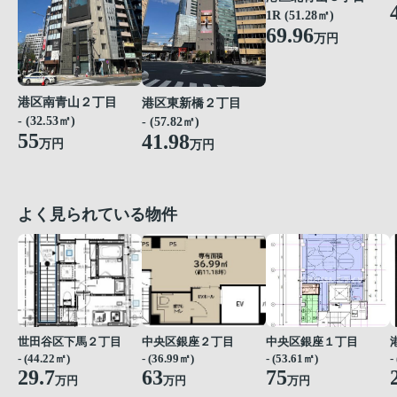
1R (51.28㎡)
69.96
万円
港区南青山２丁目
港区東新橋２丁目
- (32.53㎡)
- (57.82㎡)
55
41.98
万円
万円
よく見られている物件
世田谷区下馬２丁目
中央区銀座２丁目
中央区銀座１丁目
- (44.22㎡)
- (36.99㎡)
- (53.61㎡)
-
29.7
63
75
万円
万円
万円