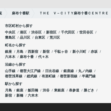
覧
麻布十番駅
ＴＨＥ Ｖ－ＣＩＴＹ麻布十番ＣＥＮＴＲＥ
市区町村から探す
中央区
港区
渋谷区
新宿区
千代田区
世田谷区
豊島区
品川区
台東区
荒川区
町名から探す
銀座
月島
西新宿
新宿
千駄ヶ谷
新小川町
赤坂
六本木
麻布十番
代々木
沿線から探す
山手線
都営大江戸線
日比谷線
銀座線
丸ノ内線
都営浅草線
総武線
有楽町線
都営新宿線
半蔵門線
駅から探す
月島
銀座
飯田橋
渋谷
東銀座
表参道
勝どき
新宿
新橋
六本木