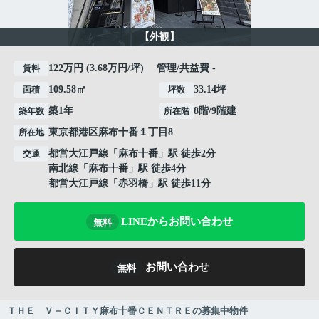
【外観】
122万円 (3.68万円/坪) 管理/共益費 -
賃料
109.58㎡
33.14坪
面積
坪数
築1年
8階/9階建
築年数
所在階
東京都
港区
麻布十番
１丁目8
所在地
都営大江戸線
「
麻布十番
」駅 徒歩2分
交通
南北線
「
麻布十番
」駅 徒歩4分
都営大江戸線
「
赤羽橋
」駅 徒歩11分
LINEからお問い合わせ
無料
お問い合わせ
無料
ＴＨＥ Ｖ－ＣＩＴＹ麻布十番ＣＥＮＴＲＥの募集中物件