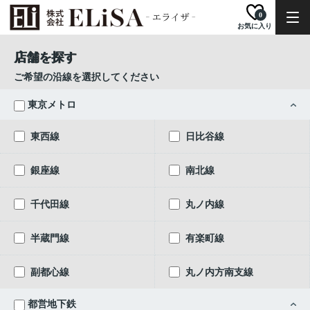
0
お気に入り
店舗を探す
ご希望の沿線を選択してください
東京メトロ
東西線
日比谷線
銀座線
南北線
千代田線
丸ノ内線
半蔵門線
有楽町線
副都心線
丸ノ内方南支線
都営地下鉄