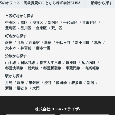
のオフィス・高級賃貸のことなら株式会社ELiSA
沿線から探す
市区町村から探す
中央区
港区
渋谷区
新宿区
千代田区
世田谷区
豊島区
品川区
台東区
荒川区
町名から探す
銀座
月島
西新宿
新宿
千駄ヶ谷
新小川町
赤坂
六本木
神宮前
麻布十番
沿線から探す
山手線
日比谷線
都営大江戸線
銀座線
丸ノ内線
都営浅草線
総武線
都営新宿線
半蔵門線
有楽町線
駅から探す
月島
銀座
東銀座
渋谷
飯田橋
表参道
新宿
新橋
勝どき
大門
株式会社ELiSA -エライザ-