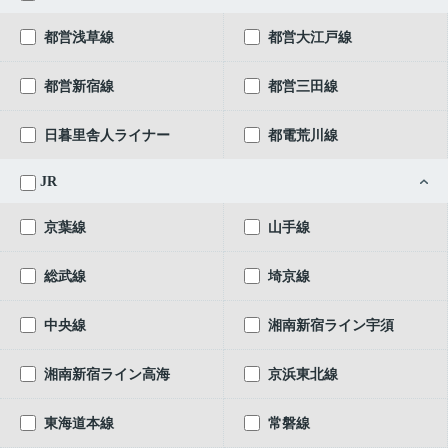
都営浅草線
都営大江戸線
都営新宿線
都営三田線
日暮里舎人ライナー
都電荒川線
JR
京葉線
山手線
総武線
埼京線
中央線
湘南新宿ライン宇須
湘南新宿ライン高海
京浜東北線
東海道本線
常磐線