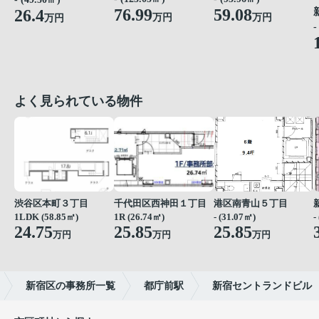
76.99
59.08
26.4
万円
万円
万円
-
よく見られている物件
渋谷区本町３丁目
千代田区西神田１丁目
港区南青山５丁目
1LDK (58.85㎡)
1R (26.74㎡)
- (31.07㎡)
-
24.75
25.85
25.85
万円
万円
万円
新宿区の事務所一覧
都庁前駅
新宿セントランドビル