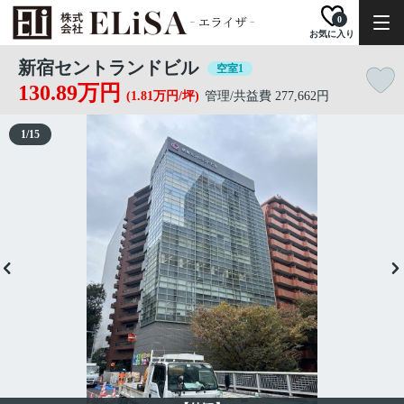
0
お気に入り
新宿セントランドビル
空室1
130.89万円
(1.81万円/坪)
管理/共益費 277,662円
1
/
15