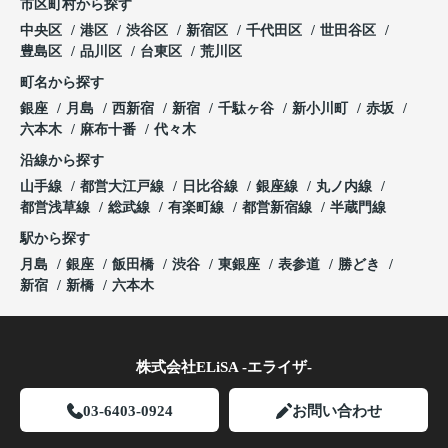
市区町村から探す
中央区
港区
渋谷区
新宿区
千代田区
世田谷区
豊島区
品川区
台東区
荒川区
町名から探す
銀座
月島
西新宿
新宿
千駄ヶ谷
新小川町
赤坂
六本木
麻布十番
代々木
沿線から探す
山手線
都営大江戸線
日比谷線
銀座線
丸ノ内線
都営浅草線
総武線
有楽町線
都営新宿線
半蔵門線
駅から探す
月島
銀座
飯田橋
渋谷
東銀座
表参道
勝どき
新宿
新橋
六本木
株式会社ELiSA -エライザ-
03-6403-0924
お問い合わせ