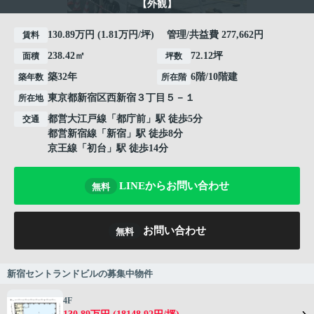
【外観】
130.89万円 (1.81万円/坪) 管理/共益費 277,662円
賃料
238.42㎡
72.12坪
面積
坪数
築32年
6階/10階建
築年数
所在階
東京都
新宿区
西新宿
３丁目５－１
所在地
都営大江戸線
「
都庁前
」駅 徒歩5分
交通
都営新宿線
「
新宿
」駅 徒歩8分
京王線
「
初台
」駅 徒歩14分
LINEからお問い合わせ
無料
お問い合わせ
無料
新宿セントランドビルの募集中物件
4F