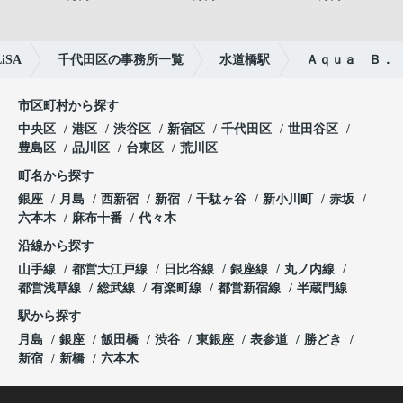
SA
千代田区の事務所一覧
水道橋駅
Ａｑｕａ Ｂ．
市区町村から探す
中央区
港区
渋谷区
新宿区
千代田区
世田谷区
豊島区
品川区
台東区
荒川区
町名から探す
銀座
月島
西新宿
新宿
千駄ヶ谷
新小川町
赤坂
六本木
麻布十番
代々木
沿線から探す
山手線
都営大江戸線
日比谷線
銀座線
丸ノ内線
都営浅草線
総武線
有楽町線
都営新宿線
半蔵門線
駅から探す
月島
銀座
飯田橋
渋谷
東銀座
表参道
勝どき
新宿
新橋
六本木