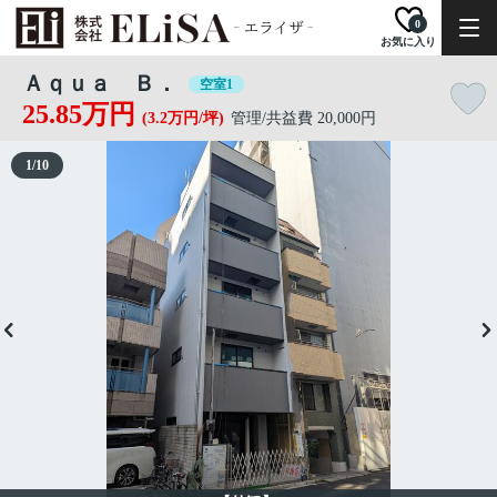
0
お気に入り
Ａｑｕａ Ｂ．
空室1
25.85万円
(3.2万円/坪)
管理/共益費 20,000円
1
/
10