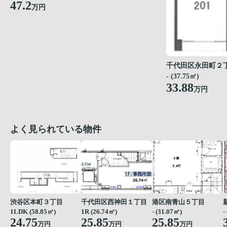
47.2
万円
千代田区永田町２
- (37.75㎡)
33.88
万円
よく見られている物件
渋谷区本町３丁目
千代田区西神田１丁目
港区南青山５丁目
1LDK (58.85㎡)
1R (26.74㎡)
- (31.07㎡)
-
24.75
25.85
25.85
万円
万円
万円