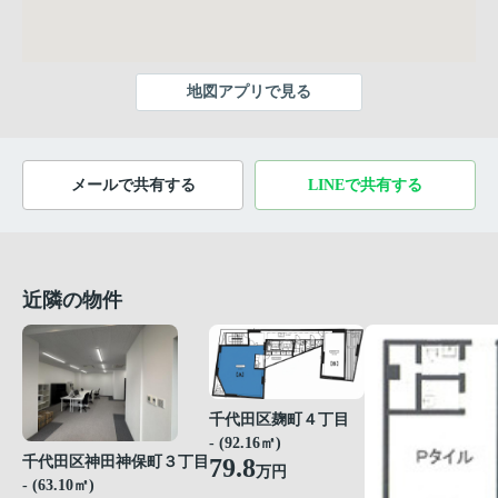
地図アプリで見る
メールで共有する
LINEで共有する
近隣の物件
千代田区麹町４丁目
- (92.16㎡)
79.8
千代田区神田神保町３丁目
万円
- (63.10㎡)