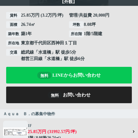
【外観】
25.85万円 (3.2万円/坪) 管理/共益費 20,000円
賃料
26.74㎡
8.08坪
面積
坪数
築1年
1階/5階建
築年数
所在階
東京都
千代田区
西神田
１丁目
所在地
総武線
「
水道橋
」駅 徒歩5分
交通
都営三田線
「
水道橋
」駅 徒歩6分
LINEからお問い合わせ
無料
お問い合わせ
無料
Ａｑｕａ Ｂ．の募集中物件
1F
25.85万円 (31992.57円/坪)
1階 / 8.08坪(26.74㎡)