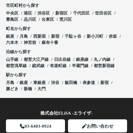
市区町村から探す
中央区
港区
渋谷区
新宿区
千代田区
世田谷区
豊島区
品川区
台東区
荒川区
町名から探す
銀座
月島
西新宿
新宿
千駄ヶ谷
新小川町
赤坂
六本木
神宮前
麻布十番
沿線から探す
山手線
都営大江戸線
日比谷線
銀座線
丸ノ内線
都営浅草線
総武線
有楽町線
半蔵門線
都営新宿線
駅から探す
月島
銀座
東銀座
渋谷
飯田橋
表参道
新宿
勝どき
新橋
大門
株式会社ELiSA -エライザ-
03-6403-0924
お問い合わせ