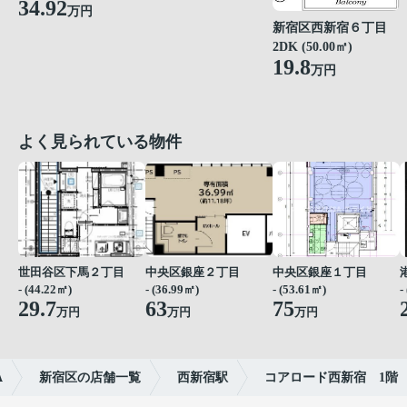
34.92
万円
新宿区西新宿６丁目
2DK (50.00㎡)
19.8
万円
よく見られている物件
世田谷区下馬２丁目
中央区銀座２丁目
中央区銀座１丁目
- (44.22㎡)
- (36.99㎡)
- (53.61㎡)
-
29.7
63
75
万円
万円
万円
A
新宿区の店舗一覧
西新宿駅
コアロード西新宿 1階