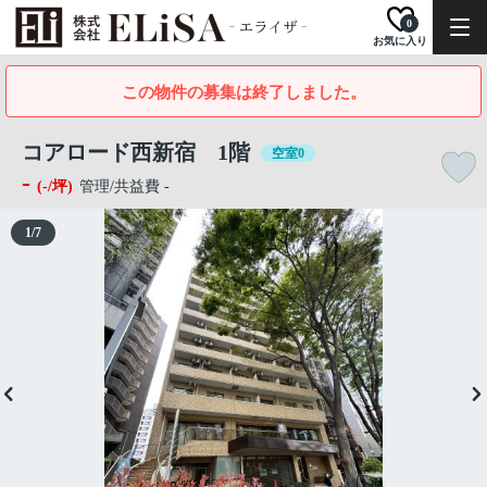
0
お気に入り
この物件の募集は終了しました。
コアロード西新宿 1階
空室0
-
(-/坪)
管理/共益費 -
1
/
7