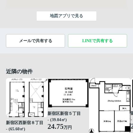
地図アプリで見る
メールで共有する
LINEで共有する
近隣の物件
新宿区新宿５丁目
-
- (39.04㎡)
新宿区西新宿８丁目
24.75
万円
- (65.60㎡)