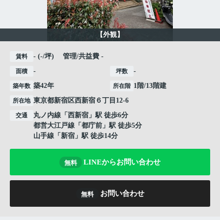
【外観】
- (-/坪) 管理/共益費 -
賃料
-
-
面積
坪数
築42年
1階/13階建
築年数
所在階
東京都
新宿区
西新宿
６丁目12‐6
所在地
丸ノ内線
「
西新宿
」駅 徒歩6分
交通
都営大江戸線
「
都庁前
」駅 徒歩5分
山手線
「
新宿
」駅 徒歩14分
LINEからお問い合わせ
無料
お問い合わせ
無料