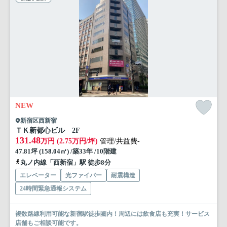
NEW
新宿区西新宿
ＴＫ新都心ビル 2F
131.48
万円 (2.75万円/坪)
管理/共益費-
47.81坪 (158.04㎡) /築33年 /10階建
丸ノ内線「西新宿」駅 徒歩8分
エレベーター
光ファイバー
耐震構造
24時間緊急通報システム
複数路線利用可能な新宿駅徒歩圏内！周辺には飲食店も充実！サービス
店舗もご相談可能です。