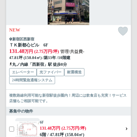
NEW
新宿区西新宿
ＴＫ新都心ビル 6F
131.48
万円 (2.75万円/坪)
管理/共益費-
47.81坪 (158.04㎡) /築33年 /10階建
丸ノ内線「西新宿」駅 徒歩8分
エレベーター
光ファイバー
耐震構造
24時間緊急通報システム
複数路線利用可能な新宿駅徒歩圏内！周辺には飲食店も充実！サービス
店舗もご相談可能です。
募集中の物件
6F
131.48万円 (2.75万円/坪)
6階 / 47.81坪 (158.04㎡)