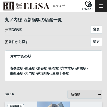
0
お気に入り
丸ノ内線 西新宿駅の店舗一覧
変更
西新宿駅
変更
条件から探す
おすすめの駅
表参道駅
/
銀座駅
/
渋谷駅
/
新宿駅
/
六本木駅
/
新橋駅
/
東銀座駅
/
大門駅
/
茅場町駅
/
麻布十番駅
6
棟
6
件
店舗事務所