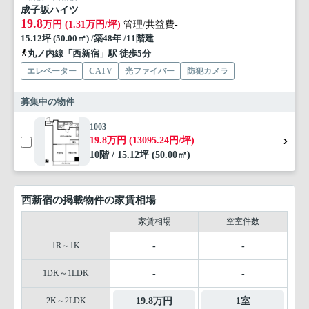
成子坂ハイツ
19.8
万円 (1.31万円/坪)
管理/共益費-
15.12坪 (50.00㎡) /築48年 /11階建
丸ノ内線「西新宿」駅 徒歩5分
エレベーター
CATV
光ファイバー
防犯カメラ
募集中の物件
1003
19.8万円 (13095.24円/坪)
10階 / 15.12坪 (50.00㎡)
西新宿の掲載物件の家賃相場
家賃相場
空室件数
1R～1K
-
-
1DK～1LDK
-
-
2K～2LDK
19.8万円
1室