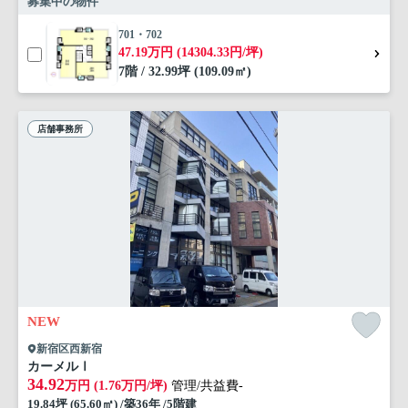
募集中の物件
701・702
47.19万円 (14304.33円/坪)
7階 / 32.99坪 (109.09㎡)
店舗事務所
NEW
新宿区西新宿
カーメルⅠ
34.92
万円 (1.76万円/坪)
管理/共益費-
19.84坪 (65.60㎡) /築36年 /5階建