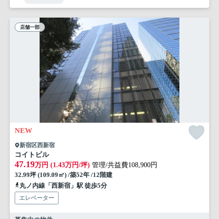
店舗一部
NEW
新宿区西新宿
コイトビル
47.19
万円 (1.43万円/坪)
管理/共益費108,900円
32.99坪 (109.09㎡) /築52年 /12階建
丸ノ内線「西新宿」駅 徒歩5分
エレベーター