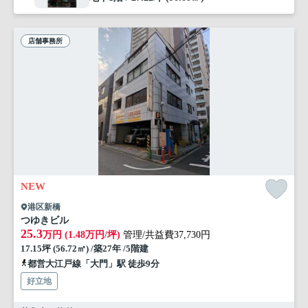
店舗事務所
NEW
港区新橋
つゆきビル
25.3
万円 (1.48万円/坪)
管理/共益費37,730円
17.15坪 (56.72㎡) /築27年 /5階建
都営大江戸線「大門」駅 徒歩9分
好立地