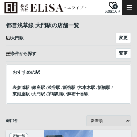
0
お気に入り
都営浅草線 大門駅の店舗一覧
変更
大門駅
変更
条件から探す
おすすめの駅
表参道駅
/
銀座駅
/
渋谷駅
/
新宿駅
/
六本木駅
/
新橋駅
/
東銀座駅
/
大門駅
/
茅場町駅
/
麻布十番駅
6
棟
7
件
店舗一部