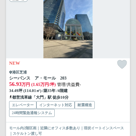
NEW
港区芝浦
シーバンス ア・モール 203
56.93
万円 (1.65万円/坪)
管理/共益費-
34.49坪 (114.01㎡) /築35年 /4階建
都営浅草線「大門」駅 徒歩10分
エレベーター
インターネット対応
耐震構造
24時間緊急通報システム
モール内2階区画｜近隣にオフィス多数あり｜現状イートインスペース
｜スケルトン渡し可