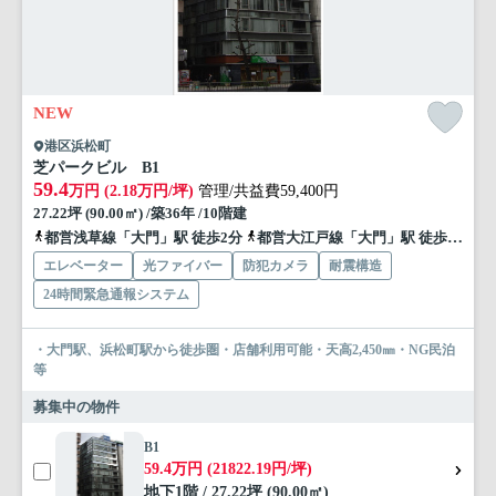
NEW
港区浜松町
芝パークビル B1
59.4
万円 (2.18万円/坪)
管理/共益費59,400円
27.22坪 (90.00㎡) /築36年 /10階建
都営浅草線「大門」駅 徒歩2分
都営大江戸線「大門」駅 徒歩3分
エレベーター
光ファイバー
防犯カメラ
耐震構造
24時間緊急通報システム
・大門駅、浜松町駅から徒歩圏・店舗利用可能・天高2,450㎜・NG民泊
等
募集中の物件
B1
59.4万円 (21822.19円/坪)
地下1階 / 27.22坪 (90.00㎡)