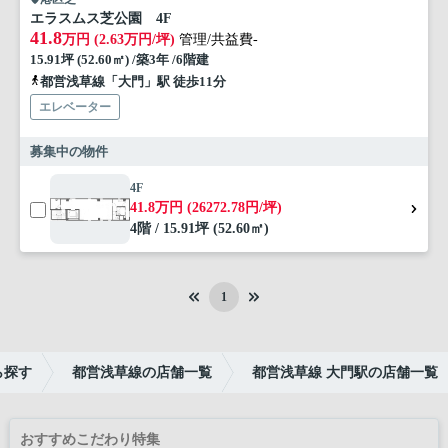
エラスムス芝公園 4F
41.8
万円 (2.63万円/坪)
管理/共益費-
15.91坪 (52.60㎡) /築3年 /6階建
都営浅草線「大門」駅 徒歩11分
エレベーター
募集中の物件
4F
41.8万円 (26272.78円/坪)
4階 / 15.91坪 (52.60㎡)
1
ら探す
都営浅草線の店舗一覧
都営浅草線 大門駅の店舗一覧
おすすめこだわり特集