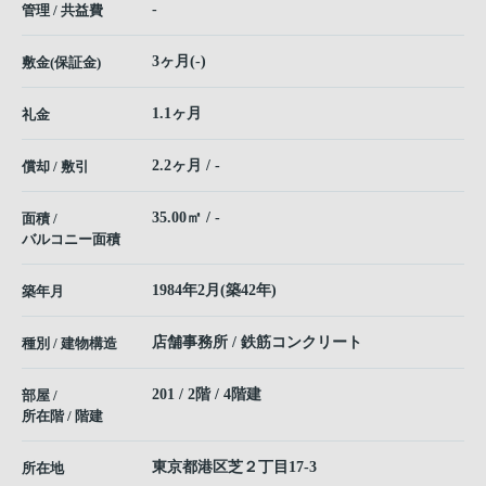
-
管理 / 共益費
3ヶ月(-)
敷金(保証金)
1.1ヶ月
礼金
2.2ヶ月 / -
償却 / 敷引
35.00㎡ / -
面積 /
バルコニー面積
1984年2月(築42年)
築年月
店舗事務所 / 鉄筋コンクリート
種別 / 建物構造
201 / 2階 / 4階建
部屋 /
所在階 / 階建
東京都
港区
芝
２丁目17-3
所在地