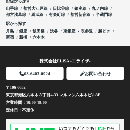
沿線から探す
山手線
都営大江戸線
日比谷線
銀座線
丸ノ内線
都営浅草線
総武線
有楽町線
都営新宿線
半蔵門線
駅から探す
月島
銀座
飯田橋
渋谷
東銀座
表参道
勝どき
新宿
新橋
六本木
株式会社ELiSA -エライザ-
03-6403-0924
お問い合わせ
〒106-0032
東京都港区六本木３丁目4-33 マルマン六本木ビル3F
営業時間：
10:00-18:00
定休日：
不定休