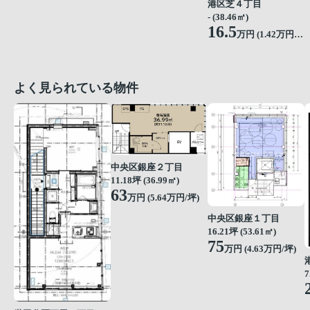
港区芝４丁目
- (38.46㎡)
16.5
万円 (
1.42
万円/坪)
よく見られている物件
中央区銀座２丁目
11.18坪 (36.99㎡)
63
万円 (5.64万円/坪)
中央区銀座１丁目
16.21坪 (53.61㎡)
75
万円 (4.63万円/坪)
7