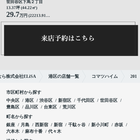
世田谷区下馬２丁目
13.37坪 (44.22㎡)
29.7
万円 (22213.91円/坪)
株式会社ELiSA
港区の店舗一覧
コマツハイム
201
市区町村から探す
中央区
港区
渋谷区
新宿区
千代田区
世田谷区
豊島区
品川区
台東区
荒川区
町名から探す
銀座
月島
西新宿
新宿
千駄ヶ谷
新小川町
赤坂
六本木
麻布十番
代々木