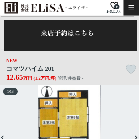
0
お気に入り
NEW
コマツハイム 201
12.65
万円
(1.2万円/坪)
管理/共益費 -
1
/
13