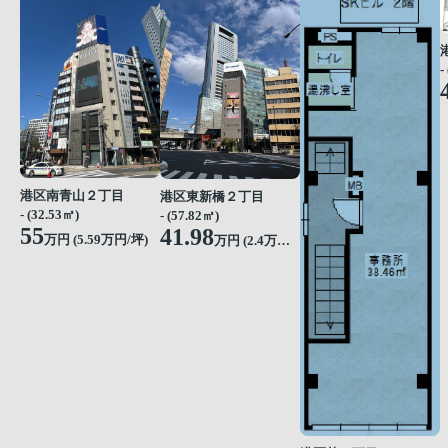
-
港区南青山２丁目
港区東新橋２丁目
- (32.53㎡)
- (57.82㎡)
55
41.98
万円 (
5.59
万円/坪)
万円 (
2.4
万円/坪)