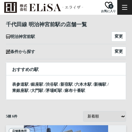
0
お気に入り
千代田線 明治神宮前駅の店舗一覧
変更
明治神宮前駅
変更
条件から探す
おすすめの駅
表参道駅
/
銀座駅
/
渋谷駅
/
新宿駅
/
六本木駅
/
新橋駅
/
東銀座駅
/
大門駅
/
茅場町駅
/
麻布十番駅
5
棟
6
件
店舗事務所