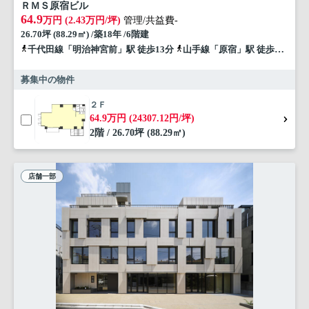
ＲＭＳ原宿ビル
64.9
万円 (2.43万円/坪)
管理/共益費-
26.70坪 (88.29㎡) /築18年 /6階建
千代田線「明治神宮前」駅 徒歩13分
山手線「原宿」駅 徒歩15分
募集中の物件
２Ｆ
64.9万円 (24307.12円/坪)
2階 / 26.70坪 (88.29㎡)
店舗一部