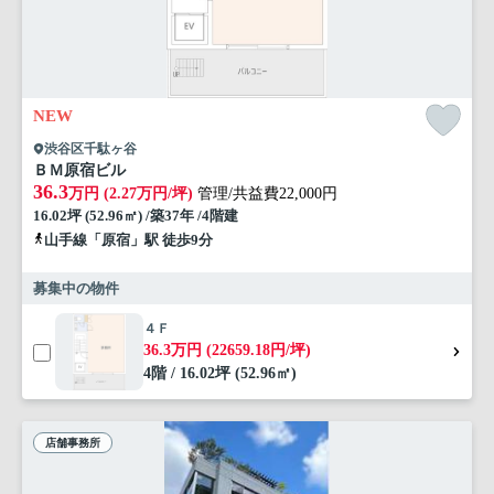
NEW
渋谷区千駄ヶ谷
ＢＭ原宿ビル
36.3
万円 (2.27万円/坪)
管理/共益費22,000円
16.02坪 (52.96㎡) /築37年 /4階建
山手線「原宿」駅 徒歩9分
募集中の物件
４Ｆ
36.3万円 (22659.18円/坪)
4階 / 16.02坪 (52.96㎡)
店舗事務所