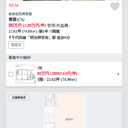
NEW
渋谷区神宮前
豊匯ビル
88
万円 (3.89万円/坪)
管理/共益費-
22.62坪 (74.80㎡) /築1年 /5階建
千代田線「明治神宮前」駅 徒歩9分
路面店
募集中の物件
1階
88万円 (38903.63円/坪)
1階 / 22.62坪 (74.80㎡)
店舗事務所