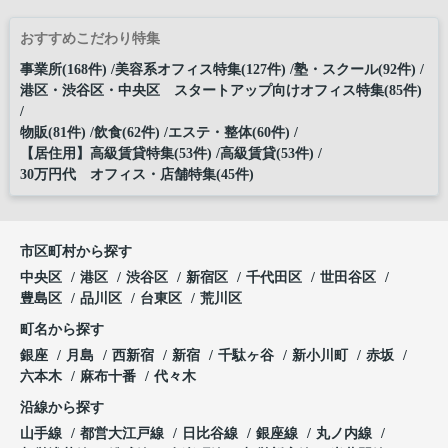
おすすめこだわり特集
事業所(168件)
美容系オフィス特集(127件)
塾・スクール(92件)
港区・渋谷区・中央区 スタートアップ向けオフィス特集(85件)
物販(81件)
飲食(62件)
エステ・整体(60件)
【居住用】高級賃貸特集(53件)
高級賃貸(53件)
30万円代 オフィス・店舗特集(45件)
市区町村から探す
中央区
港区
渋谷区
新宿区
千代田区
世田谷区
豊島区
品川区
台東区
荒川区
町名から探す
銀座
月島
西新宿
新宿
千駄ヶ谷
新小川町
赤坂
六本木
麻布十番
代々木
沿線から探す
山手線
都営大江戸線
日比谷線
銀座線
丸ノ内線