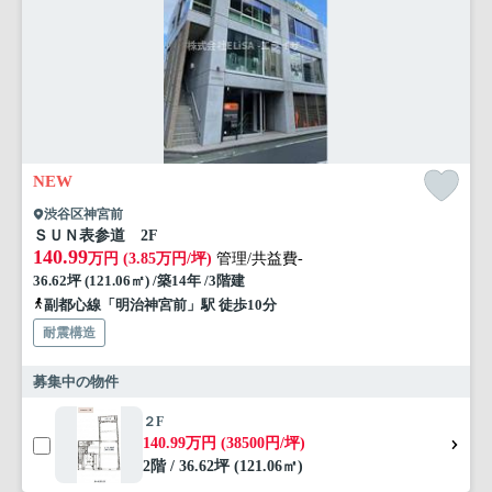
NEW
渋谷区神宮前
ＳＵＮ表参道 2F
140.99
万円 (3.85万円/坪)
管理/共益費-
36.62坪 (121.06㎡) /築14年 /3階建
副都心線「明治神宮前」駅 徒歩10分
耐震構造
募集中の物件
２F
140.99万円 (38500円/坪)
2階 / 36.62坪 (121.06㎡)