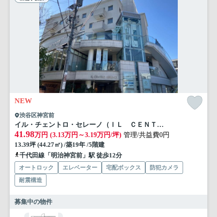
NEW
渋谷区神宮前
イル・チェントロ・セレーノ（ＩＬ ＣＥＮＴＲＯ ＣＥＲＥＮＯ）
41.98
万円 (3.13万円～3.19万円/坪)
管理/共益費0円
13.39坪 (44.27㎡) /築19年 /5階建
千代田線「明治神宮前」駅 徒歩12分
オートロック
エレベーター
宅配ボックス
防犯カメラ
耐震構造
募集中の物件