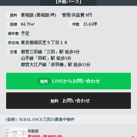
【外観パース】
要相談 (要相談/坪) 管理/共益費 0円
賃料
84.79㎡
25.65坪
面積
坪数
予定
築年数
東京都
港区
芝
５丁目１６
所在地
都営三田線
「
三田
」駅 徒歩3分
交通
山手線
「
田町
」駅 徒歩5分
都営大江戸線
「
赤羽橋
」駅 徒歩13分
LINEからお問い合わせ
無料
お問い合わせ
無料
（仮称）M.BALANCE三田の募集中物件
奇数階