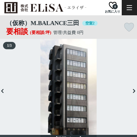
0
お気に入り
（仮称）M.BALANCE三田
空室2
要相談
(要相談/坪)
管理/共益費 0円
1
/
3