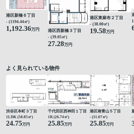
港区新橋６丁目
港区東麻布２丁目
1
- (1194.44㎡)
- (38.00㎡)
1,192.36
19.58
万円
港区西新橋３丁目
万円
- (39.05㎡)
27.28
万円
よく見られている物件
渋谷区本町３丁目
千代田区西神田１丁目
港区南青山５丁目
1LDK (58.85㎡)
1R (26.74㎡)
- (31.07㎡)
-
24.75
25.85
25.85
万円
万円
万円