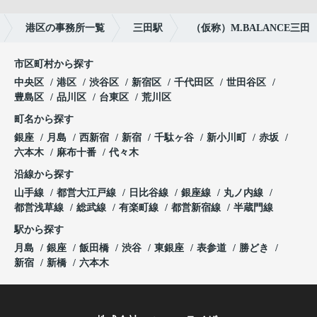
港区の事務所一覧
三田駅
（仮称）M.BALANCE三田
市区町村から探す
中央区
港区
渋谷区
新宿区
千代田区
世田谷区
豊島区
品川区
台東区
荒川区
町名から探す
銀座
月島
西新宿
新宿
千駄ヶ谷
新小川町
赤坂
六本木
麻布十番
代々木
沿線から探す
山手線
都営大江戸線
日比谷線
銀座線
丸ノ内線
都営浅草線
総武線
有楽町線
都営新宿線
半蔵門線
駅から探す
月島
銀座
飯田橋
渋谷
東銀座
表参道
勝どき
新宿
新橋
六本木