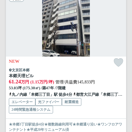
NEW
文京区本郷
本郷天理ビル
61.24
万円 (1.15万円/坪)
管理/共益費145,833円
53.03坪 (175.30㎡) /築47年 /7階建
丸ノ内線「本郷三丁目」駅 徒歩4分
都営大江戸線「本郷三丁目」駅 徒歩4分
エレベーター
光ファイバー
耐震構造
24時間緊急通報システム
★本郷3丁目駅徒歩4分★複数路線利用可★本郷通り沿い★ワンフロアワ
ンテナント★平成20年リニューアル済