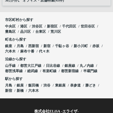
30万円代 オフィス・店舗特集(45件)
市区町村から探す
中央区
港区
渋谷区
新宿区
千代田区
世田谷区
豊島区
品川区
台東区
荒川区
町名から探す
銀座
月島
西新宿
新宿
千駄ヶ谷
新小川町
赤坂
六本木
麻布十番
代々木
沿線から探す
山手線
都営大江戸線
日比谷線
銀座線
丸ノ内線
都営浅草線
総武線
有楽町線
都営新宿線
半蔵門線
駅から探す
月島
銀座
飯田橋
渋谷
東銀座
表参道
勝どき
新宿
新橋
六本木
株式会社ELiSA -エライザ-