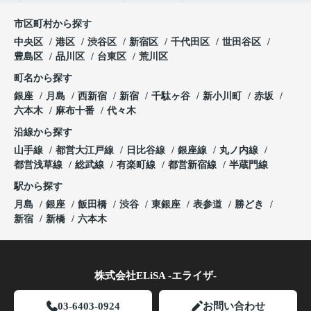
市区町村から探す
中央区
港区
渋谷区
新宿区
千代田区
世田谷区
豊島区
品川区
台東区
荒川区
町名から探す
銀座
月島
西新宿
新宿
千駄ヶ谷
新小川町
赤坂
六本木
麻布十番
代々木
沿線から探す
山手線
都営大江戸線
日比谷線
銀座線
丸ノ内線
都営浅草線
総武線
有楽町線
都営新宿線
半蔵門線
駅から探す
月島
銀座
飯田橋
渋谷
東銀座
表参道
勝どき
新宿
新橋
六本木
株式会社ELiSA -エライザ-
03-6403-0924
お問い合わせ