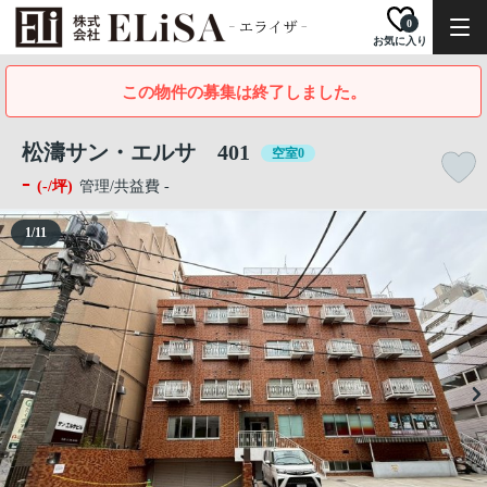
0
お気に入り
この物件の募集は終了しました。
松濤サン・エルサ 401
空室0
-
(-/坪)
管理/共益費 -
1
/
11