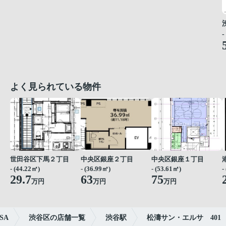
-
よく見られている物件
世田谷区下馬２丁目
中央区銀座２丁目
中央区銀座１丁目
- (44.22㎡)
- (36.99㎡)
- (53.61㎡)
-
29.7
63
75
万円
万円
万円
SA
渋谷区の店舗一覧
渋谷駅
松濤サン・エルサ 401