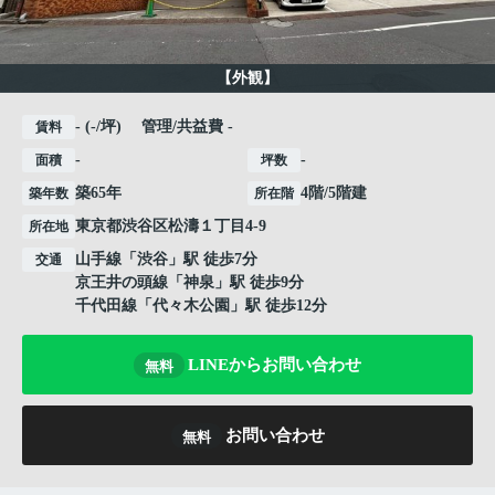
【外観】
- (-/坪) 管理/共益費 -
賃料
-
-
面積
坪数
築65年
4階/5階建
築年数
所在階
東京都
渋谷区
松濤
１丁目4-9
所在地
山手線
「
渋谷
」駅 徒歩7分
交通
京王井の頭線
「
神泉
」駅 徒歩9分
千代田線
「
代々木公園
」駅 徒歩12分
LINEからお問い合わせ
無料
お問い合わせ
無料