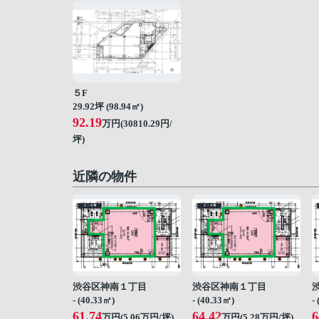
５F
29.92坪 (98.94㎡)
92.19
万円(30810.29円/
坪)
近隣の物件
渋谷区神南１丁目
渋谷区神南１丁目
- (40.33㎡)
- (40.33㎡)
-
61.74
64.42
6
万円(
5.06
万円/坪)
万円(
5.28
万円/坪)