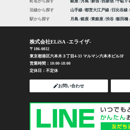
町名から探す
銀座
月島
新宿
西新宿
千駄ヶ
沿線から探す
山手線
都営大江戸線
日比谷線
駅から探す
月島
銀座
東銀座
渋谷
飯田橋
株式会社ELiSA -エライザ-
〒106-0032
東京都港区六本木３丁目4-33 マルマン六本木ビル3F
営業時間：
10:00-18:00
定休日：
不定休
お問い合わせ