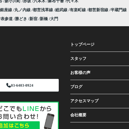
谷
新小川町
赤坂
六本木
麻布十番
代々木
銀座線
丸ノ内線
都営浅草線
総武線
有楽町線
都営新宿線
半蔵門線
表参道
勝どき
新宿
新橋
大門
トップページ
スタッフ
お客様の声
03-6403-0924
ブログ
アクセスマップ
会社概要