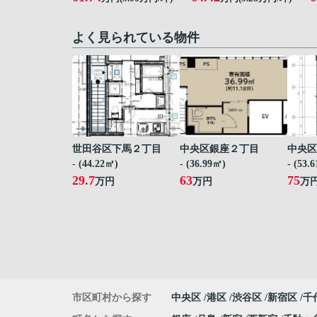
よく見られている物件
世田谷区下馬２丁目
中央区銀座２丁目
中央区
- (44.22㎡)
- (36.99㎡)
- (53.
29.7
63
75
万円
万円
万
市区町村から探す
中央区
港区
渋谷区
新宿区
千