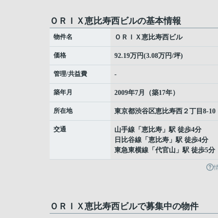
ＯＲＩＸ恵比寿西ビルの基本情報
物件名
ＯＲＩＸ恵比寿西ビル
価格
92.19万円(3.08万円/坪)
管理/共益費
-
築年月
2009年7月（築17年）
所在地
東京都
渋谷区
恵比寿西
２丁目8-10
交通
山手線
「
恵比寿
」駅 徒歩4分
日比谷線
「
恵比寿
」駅 徒歩4分
東急東横線
「
代官山
」駅 徒歩5分
ＯＲＩＸ恵比寿西ビルで募集中の物件