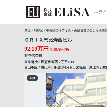
港区・渋谷区・中央区のオフィス・高級賃貸のことなら株式会
ＯＲＩＸ恵比寿西ビル
92.19万円
(3.08万円/坪)
管理/共益費 -
東京都
渋谷区
恵比寿西
２丁目8-10
山手線「恵比寿」駅徒歩4分
日比谷線「恵比寿」駅
1
/
18