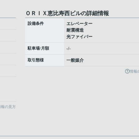
ＯＲＩＸ恵比寿西ビルの詳細情報
設備条件
エレベーター
耐震構造
光ファイバー
駐車場/月額
-/-
取引態様
一般媒介
情報
情報の見方