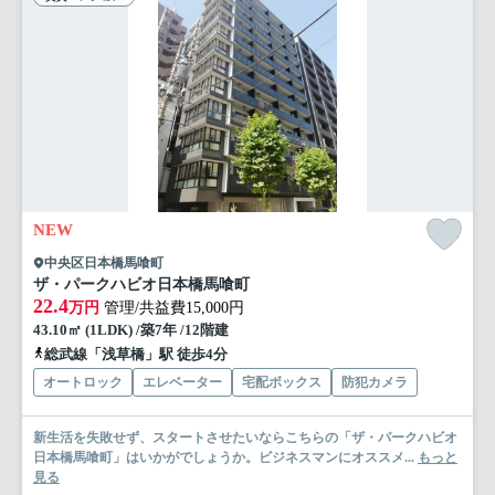
NEW
中央区日本橋馬喰町
ザ・パークハビオ日本橋馬喰町
22.4
万円
管理/共益費15,000円
43.10㎡ (1LDK) /築7年 /12階建
総武線「浅草橋」駅 徒歩4分
オートロック
エレベーター
宅配ボックス
防犯カメラ
新生活を失敗せず、スタートさせたいならこちらの「ザ・パークハビオ
日本橋馬喰町」はいかがでしょうか。ビジネスマンにオススメ...
もっと
見る