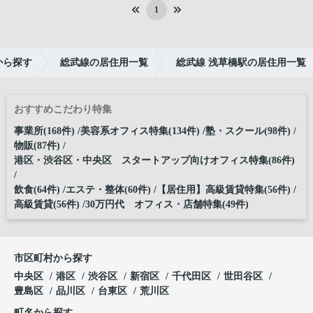
1
から探す
総武線の居住用一覧
総武線 浅草橋駅の居住用一覧
おすすめこだわり特集
事業所(168件)
美容系オフィス特集(134件)
塾・スクール(98件)
物販(87件)
港区・渋谷区・中央区 スタートアップ向けオフィス特集(86件)
飲食(64件)
エステ・整体(60件)
【居住用】高級賃貸特集(56件)
高級賃貸(56件)
30万円代 オフィス・店舗特集(49件)
市区町村から探す
中央区
港区
渋谷区
新宿区
千代田区
世田谷区
豊島区
品川区
台東区
荒川区
町名から探す