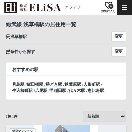
0
お気に入り
総武線 浅草橋駅の居住用一覧
変更
浅草橋駅
変更
条件から探す
おすすめの駅
月島駅
/
飯田橋駅
/
勝どき駅
/
秋葉原駅
/
人形町駅
/
牛込柳町駅
/
広尾駅
/
早稲田駅
/
代々木駅
/
恵比寿駅
1
棟
1
件
賃貸マンション