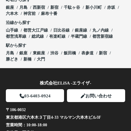
銀座
月島
西新宿
新宿
千駄ヶ谷
新小川町
赤坂
六本木
神宮前
麻布十番
沿線から探す
山手線
都営大江戸線
日比谷線
銀座線
丸ノ内線
都営浅草線
総武線
有楽町線
半蔵門線
都営新宿線
駅から探す
月島
銀座
東銀座
渋谷
飯田橋
表参道
新宿
勝どき
新橋
大門
株式会社ELiSA -エライザ-
03-6403-0924
お問い合わせ
〒106-0032
東京都港区六本木３丁目4-33 マルマン六本木ビル3F
営業時間：
10:00-18:00