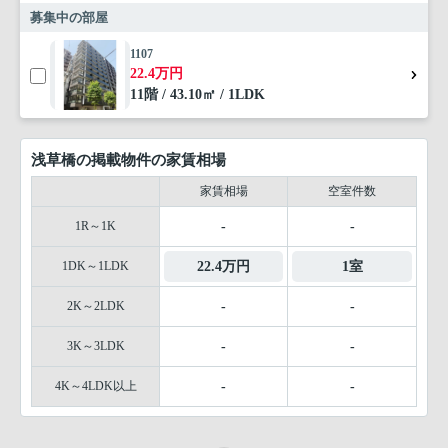
募集中の部屋
1107
22.4万円
11階 / 43.10㎡ / 1LDK
浅草橋の掲載物件の家賃相場
家賃相場
空室件数
1R～1K
-
-
1DK～1LDK
22.4万円
1室
2K～2LDK
-
-
3K～3LDK
-
-
4K～4LDK以上
-
-