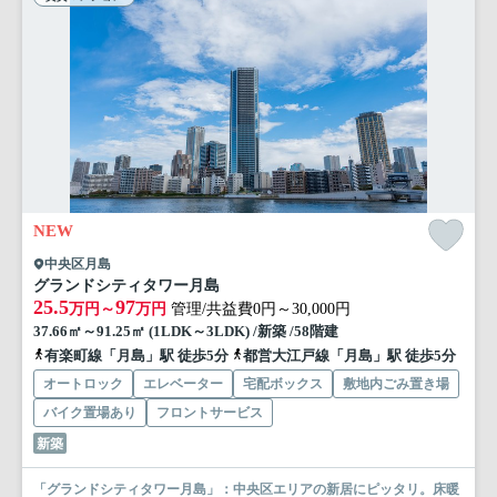
NEW
中央区月島
グランドシティタワー月島
25.5
97
万円～
万円
管理/共益費0円～30,000円
37.66㎡～91.25㎡ (1LDK～3LDK) /新築 /58階建
有楽町線「月島」駅 徒歩5分
都営大江戸線「月島」駅 徒歩5分
オートロック
エレベーター
宅配ボックス
敷地内ごみ置き場
バイク置場あり
フロントサービス
新築
「グランドシティタワー月島」：中央区エリアの新居にピッタリ。床暖