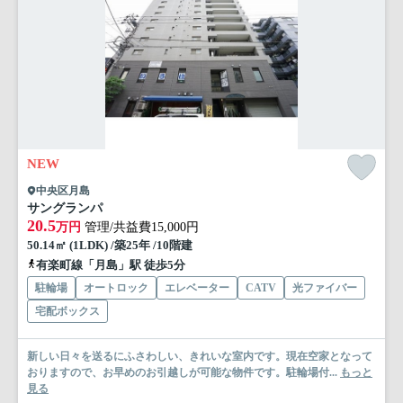
NEW
中央区月島
サングランパ
20.5
万円
管理/共益費15,000円
50.14㎡ (1LDK) /築25年 /10階建
有楽町線「月島」駅 徒歩5分
駐輪場
オートロック
エレベーター
CATV
光ファイバー
宅配ボックス
新しい日々を送るにふさわしい、きれいな室内です。現在空家となって
おりますので、お早めのお引越しが可能な物件です。駐輪場付...
もっと
見る