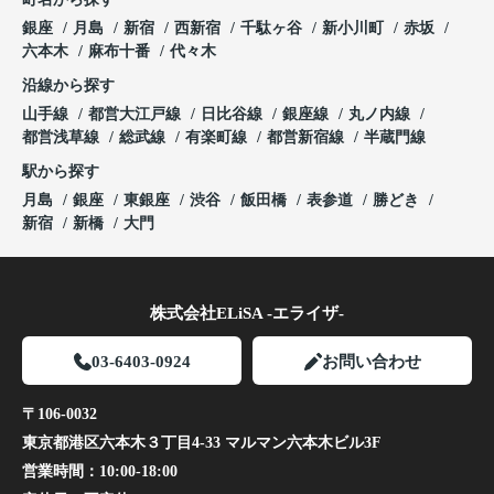
銀座
月島
新宿
西新宿
千駄ヶ谷
新小川町
赤坂
六本木
麻布十番
代々木
沿線から探す
山手線
都営大江戸線
日比谷線
銀座線
丸ノ内線
都営浅草線
総武線
有楽町線
都営新宿線
半蔵門線
駅から探す
月島
銀座
東銀座
渋谷
飯田橋
表参道
勝どき
新宿
新橋
大門
株式会社ELiSA -エライザ-
03-6403-0924
お問い合わせ
〒106-0032
東京都港区六本木３丁目4-33 マルマン六本木ビル3F
営業時間：
10:00-18:00