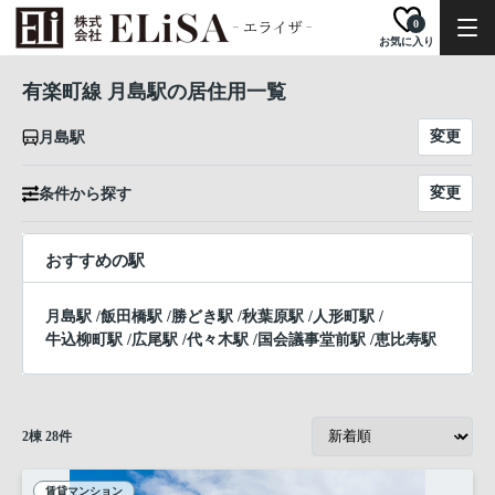
0
お気に入り
有楽町線 月島駅の居住用一覧
変更
月島駅
変更
条件から探す
おすすめの駅
月島駅
/
飯田橋駅
/
勝どき駅
/
秋葉原駅
/
人形町駅
/
牛込柳町駅
/
広尾駅
/
代々木駅
/
国会議事堂前駅
/
恵比寿駅
2
棟
28
件
賃貸マンション