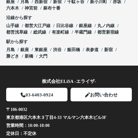
銀座
月島
西新宿
新宿
千駄ヶ谷
新小川町
赤坂
六本木
神宮前
麻布十番
沿線から探す
山手線
都営大江戸線
日比谷線
銀座線
丸ノ内線
都営浅草線
総武線
有楽町線
半蔵門線
都営新宿線
駅から探す
月島
銀座
東銀座
渋谷
飯田橋
表参道
新宿
勝どき
新橋
大門
株式会社ELiSA -エライザ-
03-6403-0924
お問い合わせ
〒106-0032
東京都港区六本木３丁目4-33 マルマン六本木ビル3F
営業時間：
10:00-18:00
定休日：
不定休