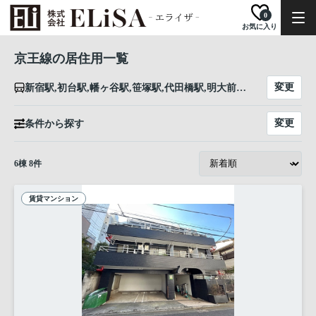
0
お気に入り
京王線の居住用一覧
変更
新宿駅,初台駅,幡ヶ谷駅,笹塚駅,代田橋駅,明大前駅,下高井戸駅,桜上水駅,上北沢駅,八幡山駅,芦花公園駅,千歳烏山駅,仙川駅,つつじヶ丘駅,柴崎駅,国領駅,布田駅,調布駅,西調布駅,飛田給駅,武蔵野台駅,多磨霊園駅,東府中駅,府中競馬正門前駅,府中駅,分倍河原駅,中河原駅,聖蹟桜ヶ丘駅,百草園駅,高幡不動駅,多摩動物公園駅,南平駅,平山城址公園駅,長沼駅,北野駅,京王八王子駅
変更
条件から探す
6
棟
8
件
賃貸マンション