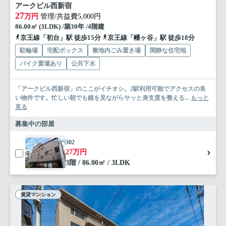
アークビル西新宿
27
万円
管理/共益費5,000円
86.00㎡ (3LDK) /築30年 /4階建
京王線「初台」駅 徒歩15分
京王線「幡ヶ谷」駅 徒歩18分
駐輪場
宅配ボックス
敷地内ごみ置き場
閑静な住宅地
バイク置場あり
公共下水
「アークビル西新宿」のここがイチオシ。2駅利用可能でアクセスの良
い物件です。忙しい朝でも鏡を見ながらサッと身支度を整える...
もっと
見る
募集中の部屋
302
27万円
3階 / 86.00㎡ / 3LDK
賃貸マンション