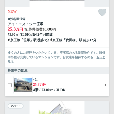
NEW
渋谷区笹塚
アイ・エヌ・ジー笹塚
25.3
万円
管理/共益費10,000円
73.00㎡ (3LDK) /築42年 /4階建
京王線「笹塚」駅 徒歩3分
京王線「代田橋」駅 徒歩12分
多くの方にご好評をいただいている、清潔感のある賃貸物件です。設備
や外観が充実しているマンションです。お友達を招待するのも...
もっと
見る
募集中の部屋
401
25.3万円
4階 / 73.00㎡ / 3LDK
アパート