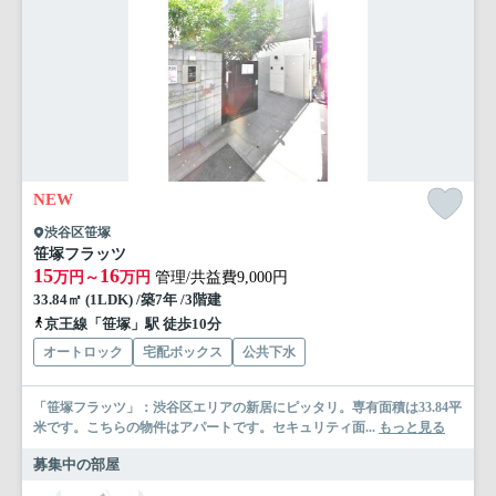
NEW
渋谷区笹塚
笹塚フラッツ
15
16
万円～
万円
管理/共益費9,000円
33.84㎡ (1LDK) /築7年 /3階建
京王線「笹塚」駅 徒歩10分
オートロック
宅配ボックス
公共下水
「笹塚フラッツ」：渋谷区エリアの新居にピッタリ。専有面積は33.84平
米です。こちらの物件はアパートです。セキュリティ面...
もっと見る
募集中の部屋