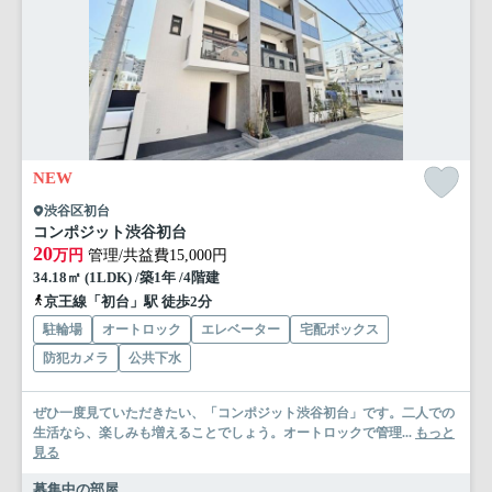
NEW
渋谷区初台
コンポジット渋谷初台
20
万円
管理/共益費15,000円
34.18㎡ (1LDK) /築1年 /4階建
京王線「初台」駅 徒歩2分
駐輪場
オートロック
エレベーター
宅配ボックス
防犯カメラ
公共下水
ぜひ一度見ていただきたい、「コンポジット渋谷初台」です。二人での
生活なら、楽しみも増えることでしょう。オートロックで管理...
もっと
見る
募集中の部屋