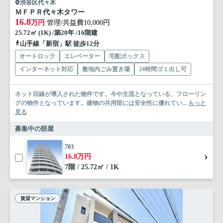
渋谷区代々木
ＭＦＰＲ代々木タワー
16.8
万円
管理/共益費10,000円
25.72㎡ (1K) /築20年 /16階建
山手線「新宿」駅 徒歩12分
オートロック
エレベーター
宅配ボックス
インターネット対応
敷地内ごみ置き場
24時間ゴミ出し可
ネット回線が導入された物件です。今や主流となっている、フローリン
グの物件となっています。建物の共用部には安全性に優れてい...
もっと
見る
募集中の部屋
703
16.8万円
7階 / 25.72㎡ / 1K
賃貸マンション