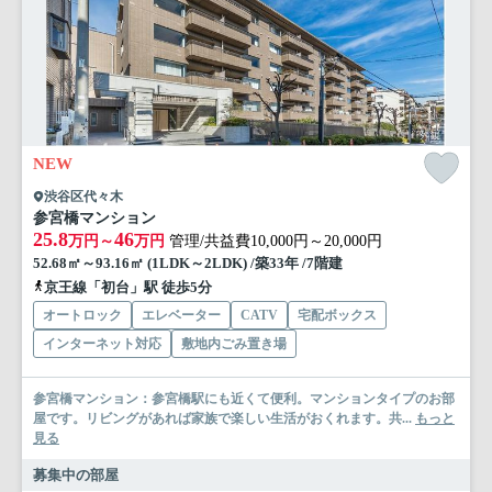
NEW
渋谷区代々木
参宮橋マンション
25.8
46
万円～
万円
管理/共益費10,000円～20,000円
52.68㎡～93.16㎡ (1LDK～2LDK) /築33年 /7階建
京王線「初台」駅 徒歩5分
オートロック
エレベーター
CATV
宅配ボックス
インターネット対応
敷地内ごみ置き場
参宮橋マンション：参宮橋駅にも近くて便利。マンションタイプのお部
屋です。リビングがあれば家族で楽しい生活がおくれます。共...
もっと
見る
募集中の部屋