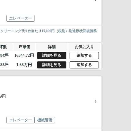
エレベーター
ンクリーニング代/1台当たり15,000円（税別）別途原状回復義務
坪数
坪単価
詳細
お気に入り
.84坪
16544.72円
詳細を見る
追加する
.85坪
1.88万円
詳細を見る
追加する
79円
エレベーター
機械警備