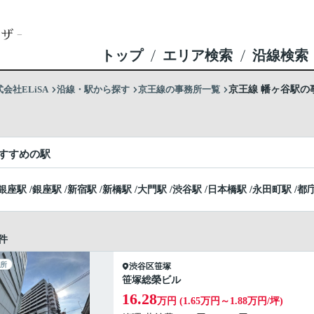
トップ
エリア検索
沿線検索
社ELiSA
沿線・駅から探す
京王線の事務所一覧
京王線 幡ヶ谷駅の
すすめの駅
銀座駅
/
銀座駅
/
新宿駅
/
新橋駅
/
大門駅
/
渋谷駅
/
日本橋駅
/
永田町駅
/
都
件
所
渋谷区
笹塚
笹塚総榮ビル
16.28
万円 (1.65万円～1.88万円/坪)