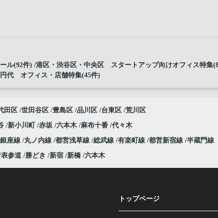
ル(92件)
港区・渋谷区・中央区 スタートアップ向けオフィス特集(8
万円代 オフィス・店舗特集(45件)
代田区
世田谷区
豊島区
品川区
台東区
荒川区
谷
新小川町
赤坂
六本木
麻布十番
代々木
銀座線
丸ノ内線
都営浅草線
総武線
有楽町線
都営新宿線
半蔵門線
表参道
勝どき
新宿
新橋
六本木
トップページ