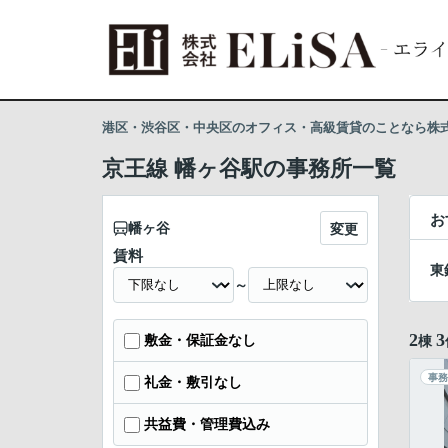
港区・渋谷区・中央区のオフィス・高級賃貸のことなら株式会
京王線 幡ヶ谷駅の事務所一覧
お
幡ヶ谷
変更
賃料
東
～
2
3
敷金・保証金なし
棟
事務
礼金・敷引なし
共益費・管理費込み