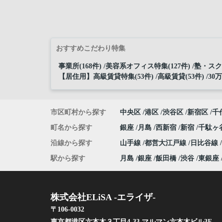
おすすめこだわり特集
事業所(168件)
美容系オフィス特集(127件)
塾・スクー
【居住用】高級賃貸特集(53件)
高級賃貸(53件)
30
市区町村から探す
中央区
港区
渋谷区
新宿区
千
町名から探す
銀座
月島
西新宿
新宿
千駄ヶ
沿線から探す
山手線
都営大江戸線
日比谷線
駅から探す
月島
銀座
飯田橋
渋谷
東銀座
株式会社ELiSA -エライザ-
〒106-0032
東京都港区六本木３丁目4-33 マルマン六本木ビル3F