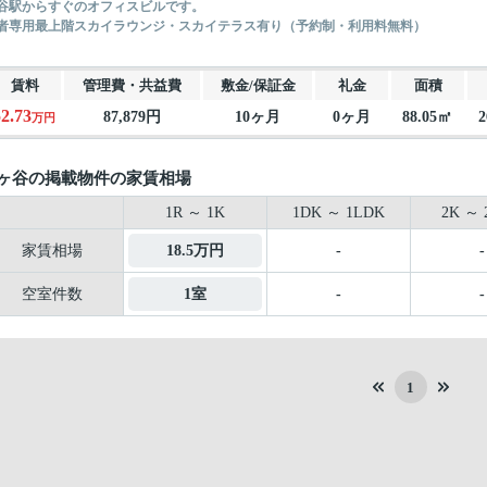
谷駅からすぐのオフィスビルです。
者専用最上階スカイラウンジ・スカイテラス有り（予約制・利用料無料）
賃料
管理費・共益費
敷金/保証金
礼金
面積
52.73
87,879円
10ヶ月
0ヶ月
88.05㎡
2
万円
ヶ谷の掲載物件の家賃相場
1R ～ 1K
1DK ～ 1LDK
2K ～ 
家賃相場
18.5万円
-
-
空室件数
1室
-
-
1