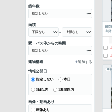
築年数
面積
鍵交
有貸
～
駅・バス停からの時間
1
1
建物構造
追加する
事務
情報公開日
指定しない
本日
3日以内
1週間以内
画像・動画あり
画像あり