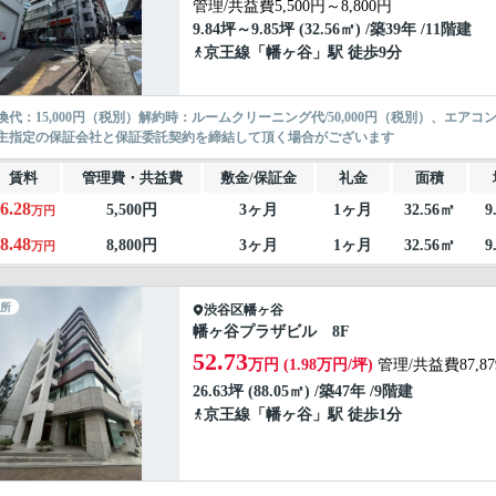
管理/共益費5,500円～8,800円
9.84坪～9.85坪 (32.56㎡) /築39年 /11階建
京王線
「
幡ヶ谷
」駅 徒歩9分
換代：15,000円（税別）解約時：ルームクリーニング代/50,000円（税別）、エアコ
主指定の保証会社と保証委託契約を締結して頂く場合がございます
賃料
管理費・共益費
敷金/保証金
礼金
面積
6.28
5,500円
3ヶ月
1ヶ月
32.56㎡
9
万円
8.48
8,800円
3ヶ月
1ヶ月
32.56㎡
9
万円
所
渋谷区
幡ヶ谷
幡ヶ谷プラザビル 8F
52.73
万円 (1.98万円/坪)
管理/共益費87,8
26.63坪 (88.05㎡) /築47年 /9階建
京王線
「
幡ヶ谷
」駅 徒歩1分