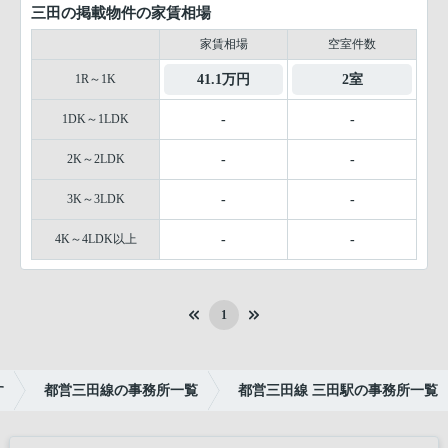
三田の掲載物件の家賃相場
家賃相場
空室件数
1R～1K
41.1万円
2室
1DK～1LDK
-
-
2K～2LDK
-
-
3K～3LDK
-
-
4K～4LDK以上
-
-
1
す
都営三田線の事務所一覧
都営三田線 三田駅の事務所一覧