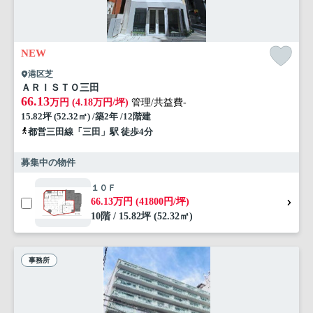
NEW
港区芝
ＡＲＩＳＴＯ三田
66.13
万円 (4.18万円/坪)
管理/共益費-
15.82坪 (52.32㎡) /築2年 /12階建
都営三田線「三田」駅 徒歩4分
募集中の物件
１０Ｆ
66.13万円 (41800円/坪)
10階 / 15.82坪 (52.32㎡)
事務所