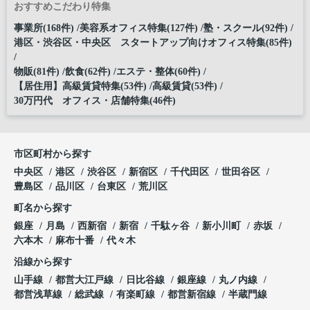
おすすめこだわり特集
事業所(168件)
美容系オフィス特集(127件)
塾・スクール(92件)
港区・渋谷区・中央区 スタートアップ向けオフィス特集(85件)
物販(81件)
飲食(62件)
エステ・整体(60件)
【居住用】高級賃貸特集(53件)
高級賃貸(53件)
30万円代 オフィス・店舗特集(46件)
市区町村から探す
中央区
港区
渋谷区
新宿区
千代田区
世田谷区
豊島区
品川区
台東区
荒川区
町名から探す
銀座
月島
西新宿
新宿
千駄ヶ谷
新小川町
赤坂
六本木
麻布十番
代々木
沿線から探す
山手線
都営大江戸線
日比谷線
銀座線
丸ノ内線
都営浅草線
総武線
有楽町線
都営新宿線
半蔵門線