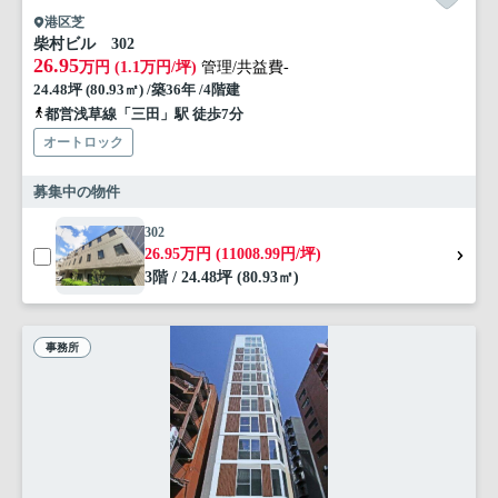
港区芝
柴村ビル 302
26.95
万円 (1.1万円/坪)
管理/共益費-
24.48坪 (80.93㎡) /築36年 /4階建
都営浅草線「三田」駅 徒歩7分
オートロック
募集中の物件
302
26.95万円 (11008.99円/坪)
3階 / 24.48坪 (80.93㎡)
事務所