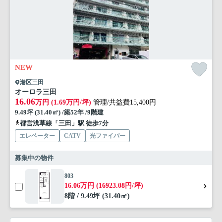
NEW
港区三田
オーロラ三田
16.06
万円 (1.69万円/坪)
管理/共益費15,400円
9.49坪 (31.40㎡) /築52年 /9階建
都営浅草線「三田」駅 徒歩7分
エレベーター
CATV
光ファイバー
募集中の物件
803
16.06万円 (16923.08円/坪)
8階 / 9.49坪 (31.40㎡)