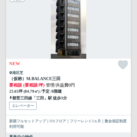
NEW
港区芝
（仮称）M.BALANCE三田
要相談 (要相談/坪)
管理/共益費0円
25.65坪 (84.79㎡) /予定 /8階建
都営三田線「三田」駅 徒歩3分
エレベーター
新築フルセットアップ｜OAフロア｜フリーレント3ヵ月｜敷金保証制度
利用可能
募集中の物件