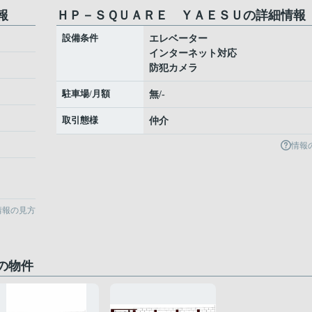
報
ＨＰ－ＳＱＵＡＲＥ ＹＡＥＳＵの詳細情報
設備条件
エレベーター
インターネット対応
防犯カメラ
駐車場/月額
無/-
取引態様
仲介
情報
情報の見方
の物件