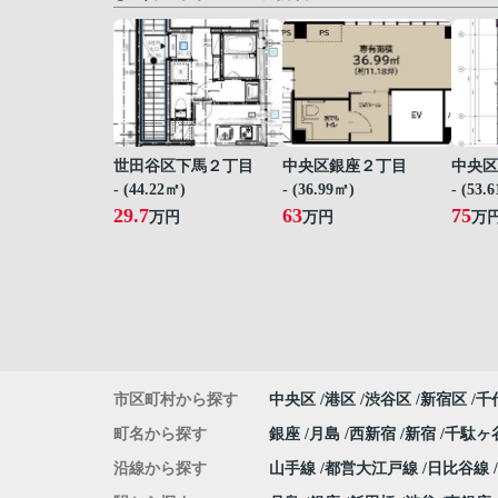
世田谷区下馬２丁目
中央区銀座２丁目
中央区
- (44.22㎡)
- (36.99㎡)
- (53.
29.7
63
75
万円
万円
万
市区町村から探す
中央区
港区
渋谷区
新宿区
千
町名から探す
銀座
月島
西新宿
新宿
千駄ヶ
沿線から探す
山手線
都営大江戸線
日比谷線