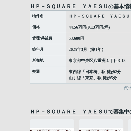
ＨＰ－ＳＱＵＡＲＥ ＹＡＥＳＵの基本情
物件名
ＨＰ－ＳＱＵＡＲＥ ＹＡＥＳＵ
価格
44.56万円(9.13万円/坪)
管理/共益費
53,680円
築年月
2025年3月（築1年）
所在地
東京都
中央区
八重洲
１丁目3-18
交通
東西線
「
日本橋
」駅 徒歩2分
山手線
「
東京
」駅 徒歩5分
ＨＰ－ＳＱＵＡＲＥ ＹＡＥＳＵで募集中