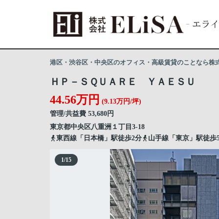
港区・渋谷区・中央区のオフィス・高級賃貸のことなら株式会
ＨＰ－ＳＱＵＡＲＥ ＹＡＥＳＵ
44.56万円
(9.13万円/坪)
管理/共益費 53,680円
東京都
中央区
八重洲
１丁目3-18
東西線「日本橋」駅徒歩2分
山手線「東京」駅徒歩
1
/
15