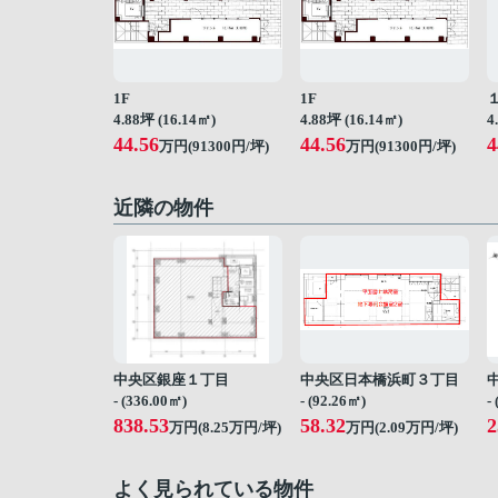
1F
1F
4.88坪 (16.14㎡)
4.88坪 (16.14㎡)
4
44.56
44.56
4
万円(91300円/坪)
万円(91300円/坪)
近隣の物件
中央区銀座１丁目
中央区日本橋浜町３丁目
- (336.00㎡)
- (92.26㎡)
-
838.53
58.32
2
万円(
8.25
万円/坪)
万円(
2.09
万円/坪)
よく見られている物件