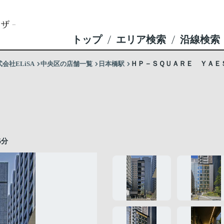
トップ
エリア検索
沿線検索
社ELiSA
中央区の店舗一覧
日本橋駅
ＨＰ－ＳＱＵＡＲＥ ＹＡＥ
5分