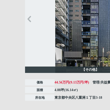
【その他】
価格
44.56万円(9.13万円/坪)
管理/共益
面積
4.88坪(16.14㎡)
所在地
東京都
中央区
八重洲
１丁目3-18