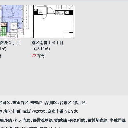
銀座１丁目
港区南青山６丁目
61㎡)
- (25.14㎡)
22
円
万円
代田区
世田谷区
豊島区
品川区
台東区
荒川区
谷
新小川町
赤坂
六本木
麻布十番
代々木
銀座線
丸ノ内線
都営浅草線
総武線
有楽町線
都営新宿線
半蔵門線